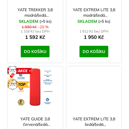
r
o
YATE TREKKER 3,8
YATE EXTREM LITE 3,8
2,5 cm
2
modrá/šedá
modrá/šedá
d
Samonafukovací
Samonafukovací
SKLADEM
(>5 ks)
SKLADEM
(>5 ks)
3,5 cm
2
u
karimatka
karimatka
1 990 Kč
–20 %
1 316 Kč bez DPH
1 612 Kč bez DPH
k
1 592 Kč
1 950 Kč
3,8 cm
12
t
ů
DO KOŠÍKU
DO KOŠÍKU
5 cm
0
5,5 cm
0
AKCE
7 cm
1
TOP
8 cm
0
8,5 cm
0
YATE GUIDE 3,8
YATE EXTREM LITE 3,8
červená/šedá
šedá/šedá