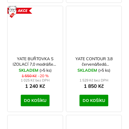
AKCE
YATE BUŘTOVKA S
YATE CONTOUR 3,8
IZOLACÍ 7,0 modrá/šedá
červená/šedá
Nafukovací karimatka 6-
Samonafukovací
SKLADEM
(>5 ks)
SKLADEM
(>5 ks)
trubic
karimatka
1 550 Kč
–20 %
1 025 Kč bez DPH
1 529 Kč bez DPH
1 240 Kč
1 850 Kč
DO KOŠÍKU
DO KOŠÍKU