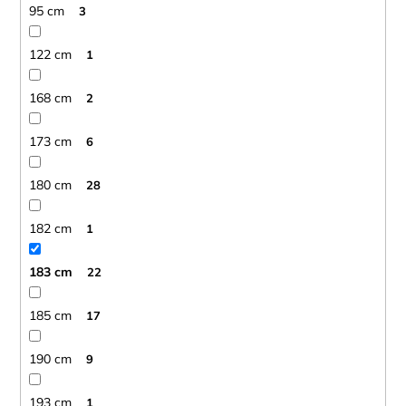
95 cm
3
stříbrná
0
122 cm
1
černá
0
168 cm
2
zelená
2
173 cm
6
oranžová
0
180 cm
28
modrá/zelená
0
182 cm
1
šedá
2
183 cm
22
žlutá
1
185 cm
17
růžová
0
190 cm
9
modrá/stříbrná
0
193 cm
1