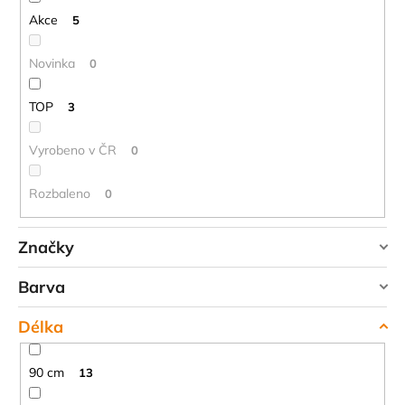
ů
Akce
5
Novinka
0
TOP
3
Vyrobeno v ČR
0
Rozbaleno
0
Značky
DUPONT
Barva
HIGHLANDER
Délka
TREKMATES
červená
3
YATE
90 cm
13
modrá
11