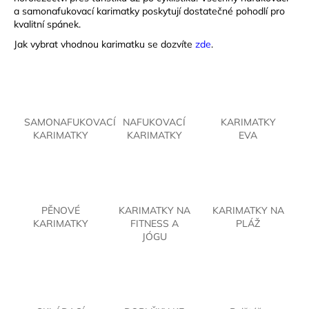
a samonafukovací karimatky poskytují dostatečné pohodlí pro
a
kvalitní spánek.
j
Jak vybrat vhodnou karimatku se dozvíte
zde
.
í
t
?
SAMONAFUKOVACÍ
NAFUKOVACÍ
KARIMATKY
KARIMATKY
KARIMATKY
EVA
HLEDAT
PĚNOVÉ
KARIMATKY NA
KARIMATKY NA
D
KARIMATKY
FITNESS A
PLÁŽ
o
JÓGU
p
o
r
u