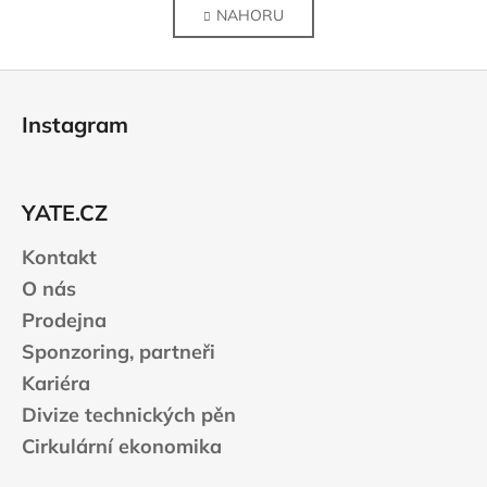
á
NAHORU
l
n
k
á
o
d
Z
v
a
á
á
c
Instagram
n
p
í
í
p
a
r
t
v
YATE.CZ
í
k
Kontakt
y
v
O nás
ý
Prodejna
p
Sponzoring, partneři
i
s
Kariéra
u
Divize technických pěn
Cirkulární ekonomika