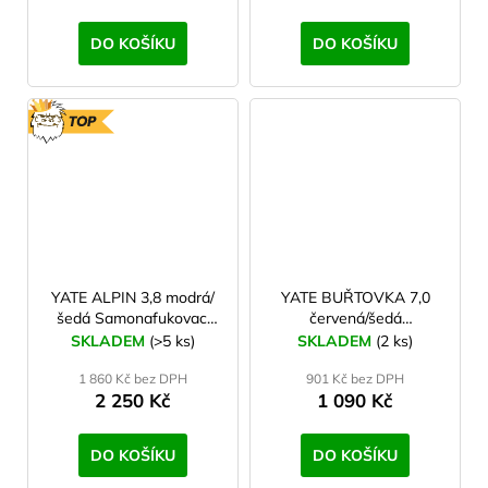
DO KOŠÍKU
DO KOŠÍKU
TOP
YATE ALPIN 3,8 modrá/
YATE BUŘTOVKA 7,0
šedá Samonafukovací
červená/šedá
karimatka
Nafukovací karimatka 6-
SKLADEM
(>5 ks)
SKLADEM
(2 ks)
trubic
1 860 Kč bez DPH
901 Kč bez DPH
2 250 Kč
1 090 Kč
DO KOŠÍKU
DO KOŠÍKU