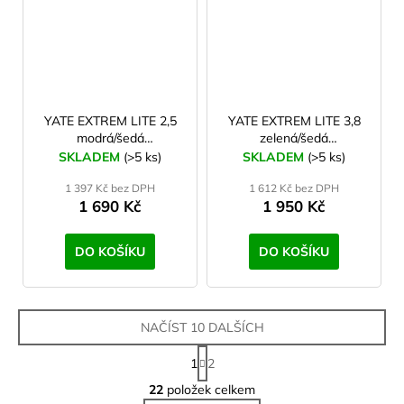
YATE EXTREM LITE 2,5
YATE EXTREM LITE 3,8
modrá/šedá
zelená/šedá
Samonafukovací
Samonafukovací
SKLADEM
(>5 ks)
SKLADEM
(>5 ks)
karimatka
karimatka
1 397 Kč bez DPH
1 612 Kč bez DPH
1 690 Kč
1 950 Kč
DO KOŠÍKU
DO KOŠÍKU
NAČÍST 10 DALŠÍCH
S
1
2
t
O
r
22
položek celkem
v