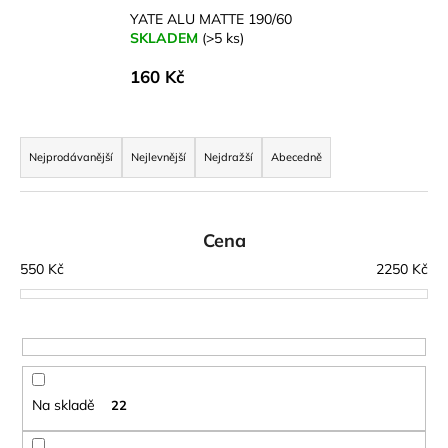
YATE ALU MATTE 190/60
SKLADEM
(>5 ks)
160 Kč
Ř
a
Nejprodávanější
Nejlevnější
Nejdražší
Abecedně
z
e
n
Cena
í
550
Kč
2250
Kč
p
r
o
d
u
Na skladě
22
k
t