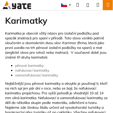
K
Přejít
Hledat
Náku
M
Přihlášení
na
o
obsah
Zpět
Zpět
košík
š
Karimatky
í
C
k
o
Karimatka je obecně vžitý název pro izolační podložku pod
spacák (matraci) pro spaní v přírodě. Toto slovo vzniklo patrně
p
sloučením a zkomolením dvou slov: Karrimor (firma, která jako
o
první uvedla na trh pěnové izolační podložky na spaní) a mat
(anglické slovo pro rohož nebo matraci). V současné době jsou
t
známé tři druhy karimatek:
ř
pěnové karimatky
e
nafukovací karimatky
b
samonafukovací karimatky
u
Nejběžnější jsou pěnové karimatky a obvykle je používají ti, kteří
j
na nich spí jen pár dní v roce, nebo se bojí, že nafukovací
e
karimatku propíchnou. Pro vyšší pohodlí je vhodnější 10 až 14
mm silná karimatka. Nafukovací a samonafukovací karimatky se
t
dělí do několika skupin podle materiálu, odlehčení a tvaru.
e
Najdeme zde širokou škálu určení od vysokohorské turistiky a
n
horolezectví přes turistiku až po cyklistiku. Všechny nafukovací