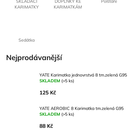
č
SKLÁDACÍ
DOPLŇKY KE
Polštáře
u
KARIMATKY
KARIMATKÁM
j
e
m
e
Sedátka
LAKEN
Nejprodávanější
LÁHEV
HLINÍK
FUTURA
1500
YATE Karimatka jednovrstvá 8 tm.zelená G95
ML
SKLADEM
(>5 ks)
MODRÁ
379
125 Kč
Kč
YATE AEROBIC 8 Karimatka tm.zelená G95
SKLADEM
(>5 ks)
88 Kč