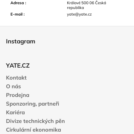
Adresa
:
Králové 500 06 Česká
republika
E-mail
:
yate@yate.cz
Z
á
Instagram
p
a
t
YATE.CZ
í
Kontakt
O nás
Prodejna
Sponzoring, partneři
Kariéra
Divize technických pěn
Cirkulární ekonomika