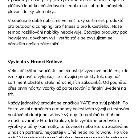
plážová lehátka, následovala sedátka na zahradní nábytek,
plovací desky, alumatky… .
V současné době nabízíme velmi široký sortiment produktů
pro outdoor a camping, pro fitness a pro lukostřelbu. Naše
tempo rozšiřování nabídky nepolevuje. Stávající produkty pak
inovujeme, abychom vyšli vstříc stále se zvyšujícím se
nárokům našich zákazníků.
Vyvinuto v Hradci Králové
Velmi důležitou součástí společnosti je vývojové oddělení, kde
vznikají nové a vylepšují se stávající produkty tak, aby náš
sortiment obstál u stále náročnějších zákazníků. Od podnětů,
přes první náčrty, vzorky až po testování a finální uvedení na
trh.
Každý jednotlivý produkt se značkou YATE má svůj příběh. Po
často velmi náročném a mnohdy bolestivém vývoji a testování
nastává období jeho sériové výroby. Ta probíhá buď přímo
v naší továrně v Hradci Králové, kde vyrábíme především
výrobky z pěny (karimatky, terčovnice) nebo kterou zadáváme
u našich partnerů, nejčastěji v Číně nebo na Taiwanu. Po více