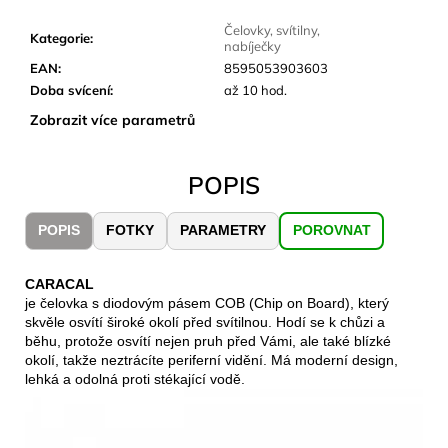
č
u
Čelovky, svítilny,
Kategorie
:
j
nabíječky
e
EAN
:
8595053903603
m
Doba svícení
:
až 10 hod.
e
Zobrazit více parametrů
LAKEN
POPIS
LÁHEV
HLINÍK
FUTURA
POPIS
FOTKY
PARAMETRY
POROVNAT
1500
ML
MODRÁ
CARACAL
379
je čelovka s diodovým pásem COB (Chip on Board), který
Kč
skvěle osvítí široké okolí před svítilnou. Hodí se k chůzi a
běhu, protože osvítí nejen pruh před Vámi, ale také blízké
okolí, takže neztrácíte periferní vidění. Má moderní design,
lehká a odolná proti stékající vodě.