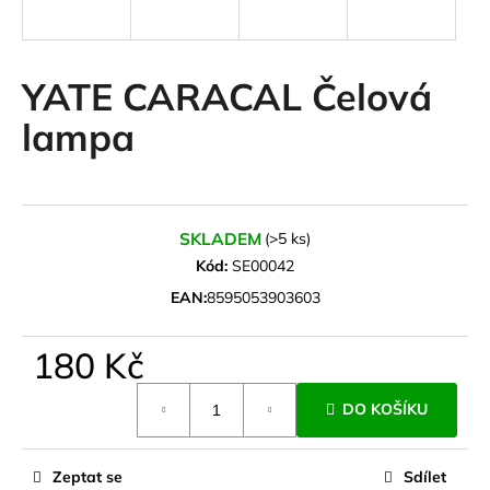
a
j
í
YATE CARACAL Čelová
t
lampa
?
SKLADEM
(>5 ks)
HLEDAT
Kód:
SE00042
EAN:
8595053903603
D
180 Kč
o
Měrná
p
DO KOŠÍKU
cena:
o
r
u
Zeptat se
Sdílet