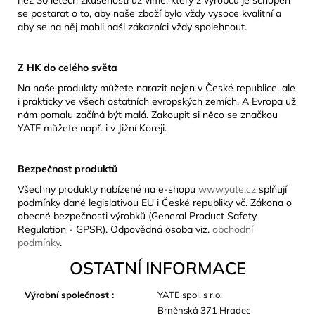
než 30 letech zkušeností už víme, který z výrobců je schopen
se postarat o to, aby naše zboží bylo vždy vysoce kvalitní a
aby se na něj mohli naši zákazníci vždy spolehnout.
Z HK do celého světa
Na naše produkty můžete narazit nejen v České republice, ale
i prakticky ve všech ostatních evropských zemích. A Evropa už
nám pomalu začíná být malá. Zakoupit si něco se značkou
YATE můžete např. i v Jižní Koreji.
Bezpečnost produktů
Všechny produkty nabízené na e-shopu
www.yate.cz
splňují
podmínky dané legislativou EU i České republiky vč. Zákona o
obecné bezpečnosti výrobků (General Product Safety
Regulation - GPSR). Odpovědná osoba viz.
obchodní
podmínky
.
OSTATNÍ INFORMACE
Výrobní společnost
:
YATE spol. s r.o.
Brněnská 371 Hradec