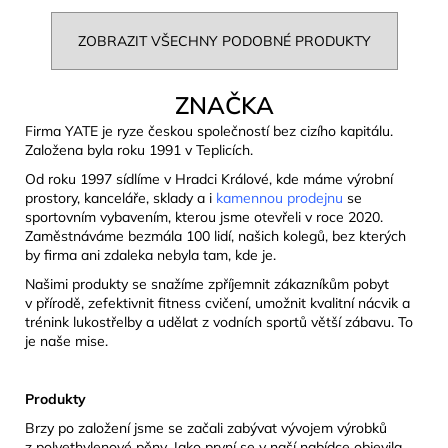
ZOBRAZIT VŠECHNY PODOBNÉ PRODUKTY
ZNAČKA
Firma YATE je ryze českou společností bez cizího kapitálu.
Založena byla roku 1991 v Teplicích.
Od roku 1997 sídlíme v Hradci Králové, kde máme výrobní
prostory, kanceláře, sklady a i
kamennou prodejnu
se
sportovním vybavením, kterou jsme otevřeli v roce 2020.
Zaměstnáváme bezmála 100 lidí, našich kolegů, bez kterých
by firma ani zdaleka nebyla tam, kde je.
Našimi produkty se snažíme zpříjemnit zákazníkům pobyt
v přírodě, zefektivnit fitness cvičení, umožnit kvalitní nácvik a
trénink lukostřelby a udělat z vodních sportů větší zábavu. To
je naše mise.
Produkty
Brzy po založení jsme se začali zabývat vývojem výrobků
z polyethylenové pěny. Jako první se v naší nabídce objevila