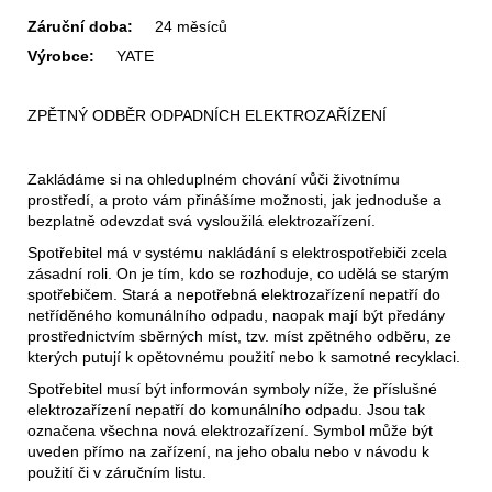
Záruční doba:
24 měsíců
Výrobce:
YATE
ZPĚTNÝ ODBĚR ODPADNÍCH ELEKTROZAŘÍZENÍ
Zakládáme si na ohleduplném chování vůči životnímu
prostředí, a proto vám přinášíme možnosti, jak jednoduše a
bezplatně odevzdat svá vysloužilá elektrozařízení.
Spotřebitel má v systému nakládání s elektrospotřebiči zcela
zásadní roli. On je tím, kdo se rozhoduje, co udělá se starým
spotřebičem. Stará a nepotřebná elektrozařízení nepatří do
netříděného komunálního odpadu, naopak mají být předány
prostřednictvím sběrných míst, tzv. míst zpětného odběru, ze
kterých putují k opětovnému použití nebo k samotné recyklaci.
Spotřebitel musí být informován symboly níže, že příslušné
elektrozařízení nepatří do komunálního odpadu. Jsou tak
označena všechna nová elektrozařízení. Symbol může být
uveden přímo na zařízení, na jeho obalu nebo v návodu k
použití či v záručním listu.