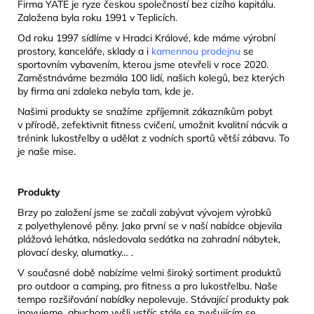
Firma YATE je ryze českou společností bez cizího kapitálu.
Založena byla roku 1991 v Teplicích.
Od roku 1997 sídlíme v Hradci Králové, kde máme výrobní
prostory, kanceláře, sklady a i
kamennou prodejnu
se
sportovním vybavením, kterou jsme otevřeli v roce 2020.
Zaměstnáváme bezmála 100 lidí, našich kolegů, bez kterých
by firma ani zdaleka nebyla tam, kde je.
Našimi produkty se snažíme zpříjemnit zákazníkům pobyt
v přírodě, zefektivnit fitness cvičení, umožnit kvalitní nácvik a
trénink lukostřelby a udělat z vodních sportů větší zábavu. To
je naše mise.
Produkty
Brzy po založení jsme se začali zabývat vývojem výrobků
z polyethylenové pěny. Jako první se v naší nabídce objevila
plážová lehátka, následovala sedátka na zahradní nábytek,
plovací desky, alumatky… .
V současné době nabízíme velmi široký sortiment produktů
pro outdoor a camping, pro fitness a pro lukostřelbu. Naše
tempo rozšiřování nabídky nepolevuje. Stávající produkty pak
inovujeme, abychom vyšli vstříc stále se zvyšujícím se