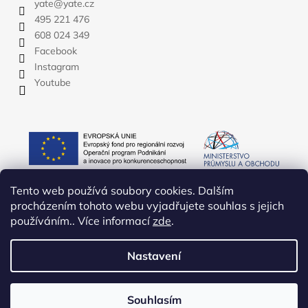
yate
@
yate.cz
495 221 476
608 024 349
Facebook
Instagram
Youtube
Tento web používá soubory cookies. Dalším
procházením tohoto webu vyjadřujete souhlas s jejich
používáním.. Více informací
zde
.
Nastavení
Vytvořil Shoptet
Copyright 2026
YATE.CZ
. Všechna práva vyhrazena.
Upravit
Souhlasím
nastavení cookies