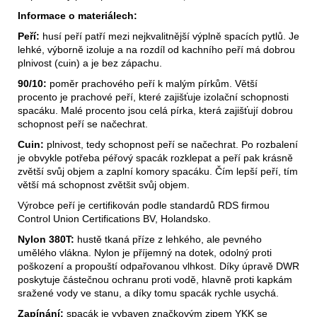
Informace o materiálech:
Peří:
husí peří patří mezi nejkvalitnější výplně spacích pytlů. Je
lehké, výborně izoluje a na rozdíl od kachního peří má dobrou
plnivost (cuin) a je bez zápachu.
90/10:
poměr prachového peří k malým pírkům. Větší
procento je prachové peří, které zajišťuje izolační schopnosti
spacáku. Malé procento jsou celá pírka, která zajišťují dobrou
schopnost peří se načechrat.
Cuin:
plnivost, tedy schopnost peří se načechrat. Po rozbalení
je obvykle potřeba péřový spacák rozklepat a peří pak krásně
zvětší svůj objem a zaplní komory spacáku. Čím lepší peří, tím
větší má schopnost zvětšit svůj objem.
Výrobce peří je certifikován podle standardů RDS firmou
Control Union Certifications BV, Holandsko.
Nylon 380T:
hustě tkaná příze z lehkého, ale pevného
umělého vlákna. Nylon je příjemný na dotek, odolný proti
poškození a propouští odpařovanou vlhkost. Díky úpravě DWR
poskytuje částečnou ochranu proti vodě, hlavně proti kapkám
sražené vody ve stanu, a díky tomu spacák rychle usychá.
Zapínání:
spacák je vybaven značkovým zipem YKK se