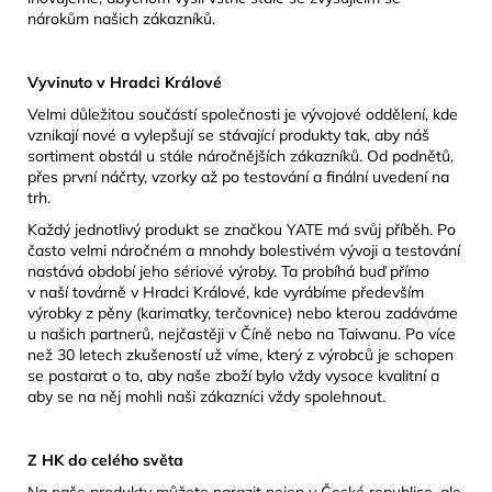
nárokům našich zákazníků.
Vyvinuto v Hradci Králové
Velmi důležitou součástí společnosti je vývojové oddělení, kde
vznikají nové a vylepšují se stávající produkty tak, aby náš
sortiment obstál u stále náročnějších zákazníků. Od podnětů,
přes první náčrty, vzorky až po testování a finální uvedení na
trh.
Každý jednotlivý produkt se značkou YATE má svůj příběh. Po
často velmi náročném a mnohdy bolestivém vývoji a testování
nastává období jeho sériové výroby. Ta probíhá buď přímo
v naší továrně v Hradci Králové, kde vyrábíme především
výrobky z pěny (karimatky, terčovnice) nebo kterou zadáváme
u našich partnerů, nejčastěji v Číně nebo na Taiwanu. Po více
než 30 letech zkušeností už víme, který z výrobců je schopen
se postarat o to, aby naše zboží bylo vždy vysoce kvalitní a
aby se na něj mohli naši zákazníci vždy spolehnout.
Z HK do celého světa
Na naše produkty můžete narazit nejen v České republice, ale