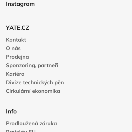
á
Instagram
p
a
t
YATE.CZ
í
Kontakt
O nás
Prodejna
Sponzoring, partneři
Kariéra
Divize technických pěn
Cirkulární ekonomika
Info
Prodloužená záruka
Projekty EU