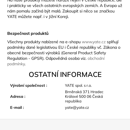
i prakticky ve všech ostatních evropských zemích. A Evropa už
nám pomalu začíná být malá. Zakoupit si něco se značkou
YATE můžete např. i v Jižní Koreji.
Bezpečnost produktů
Všechny produkty nabízené na e-shopu
www.yate.cz
splňují
podmínky dané legislativou EU i České republiky vč. Zákona o
obecné bezpečnosti výrobků (General Product Safety
Regulation - GPSR). Odpovědná osoba viz.
obchodní
podmínky
.
OSTATNÍ INFORMACE
Výrobní společnost
:
YATE spol. s r.o.
Brněnská 371 Hradec
Adresa
:
Králové 500 06 Česká
republika
E-mail
:
yate@yate.cz
Z