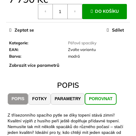
č
Měrná
u
DO KOŠÍKU
cena:
j
e
m
Zeptat se
Sdílet
e
Kategorie
:
Péřové spacáky
EAN
:
Zvolte variantu
CARNOSPORT
Barva
:
modrá
GEL
100
Zobrazit více parametrů
ML
899
Kč
POPIS
POPIS
FOTKY
PARAMETRY
POROVNAT
Z třísezonního spacího pytle se díky topení stává zimní!
Kvalitní výplň z husího peří ještě doplňuje přídavné topení.
Nemusíte tak mít několik spacáků do různého počasí – stačí
jeden kvalitní! Ideální pro ty, kdo chtějí mít jeden spacák od