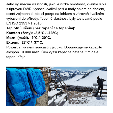
Jeho výjimečné vlastnosti, jako je nízká hmotnost, kvalitní látka
s úpravou DWR, vysoce kvalitní peří a malý objem po sbalení,
ocení zejména ti, kdo si potrpí na lehkém a zároveň kvalitním
vybavení do přírody. Tepelné vlastnosti byly testované podle
EN ISO 23537-1:2016.
Teplotní určení (bez topení / s topením):
Komfort (ženy): -2,5°C / -13°C;
Mezní (muži): -9°C / -20°C;
Extrém: -27°C / -37°C.
Powerbanka není součástí výrobku. Dopuručujeme kapacitu
alespoň 10.000 mAh. Čím vyšší kapacita baterie, tím déle
topení hřeje.