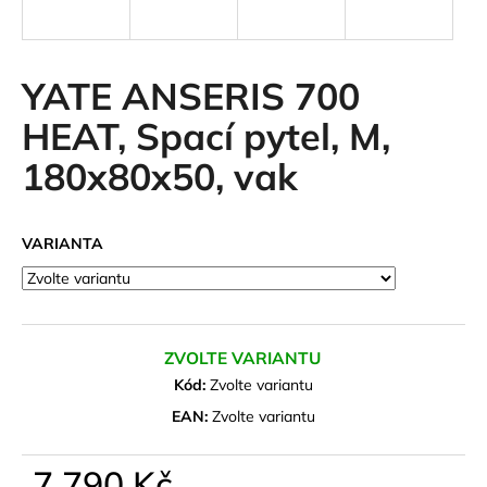
a
j
í
YATE ANSERIS 700
t
HEAT, Spací pytel, M,
?
180x80x50, vak
VARIANTA
HLEDAT
D
ZVOLTE VARIANTU
o
Kód:
Zvolte variantu
p
o
EAN:
Zvolte variantu
r
u
7 790 Kč