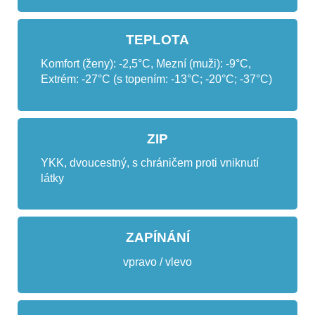
TEPLOTA
Komfort (ženy): -2,5°C, Mezní (muži): -9°C,
Extrém: -27°C (s topením: -13°C; -20°C; -37°C)
ZIP
YKK, dvoucestný, s chráničem proti vniknutí
látky
ZAPÍNÁNÍ
vpravo / vlevo