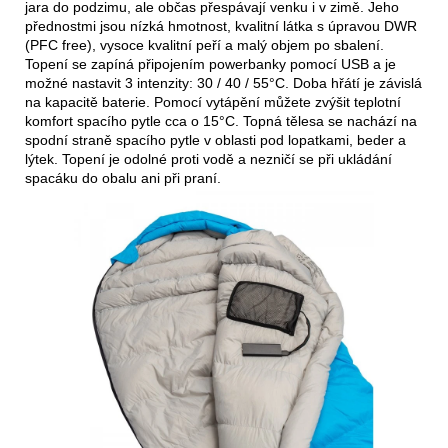
jara do podzimu, ale občas přespávají venku i v zimě. Jeho
přednostmi jsou nízká hmotnost, kvalitní látka s úpravou DWR
(PFC free), vysoce kvalitní peří a malý objem po sbalení.
Topení se zapíná připojením powerbanky pomocí USB a je
možné nastavit 3 intenzity: 30 / 40 / 55°C. Doba hřátí je závislá
na kapacitě baterie. Pomocí vytápění můžete zvýšit teplotní
komfort spacího pytle cca o 15°C. Topná tělesa se nachází na
spodní straně spacího pytle v oblasti pod lopatkami, beder a
lýtek. Topení je odolné proti vodě a nezničí se při ukládání
spacáku do obalu ani při praní.