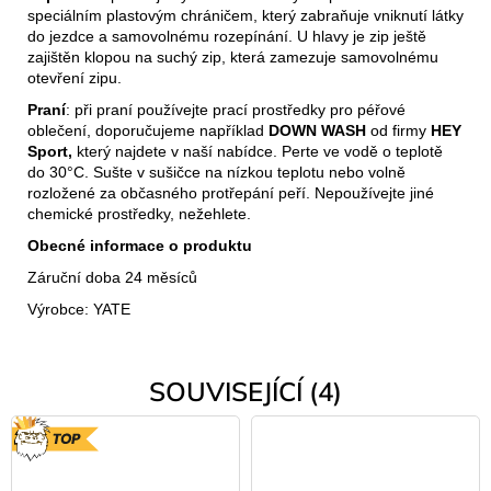
speciálním plastovým chráničem, který zabraňuje vniknutí látky
do jezdce a samovolnému rozepínání. U hlavy je zip ještě
zajištěn klopou na suchý zip, která zamezuje samovolnému
otevření zipu.
Praní
: při praní používejte prací prostředky pro péřové
oblečení, doporučujeme například
DOWN WASH
od firmy
HEY
Sport,
který najdete v naší nabídce. Perte ve vodě o teplotě
do 30°C. Sušte v sušičce na nízkou teplotu nebo volně
rozložené za občasného protřepání peří. Nepoužívejte jiné
chemické prostředky, nežehlete.
Obecné informace o produktu
Záruční doba 24 měsíců
Výrobce: YATE
SOUVISEJÍCÍ (4)
TOP