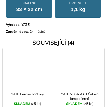
SBALENO
HMOTNOST
33 × 22 cm
1,1 kg
Výrobce:
YATE
Záruční doba:
24 měsíců
SOUVISEJÍCÍ (4)
YATE Péřové bačkory
YATE VEGA AKU Čelová
lampa černá
SKLADEM
(>5 ks)
SKLADEM
(>5 ks)