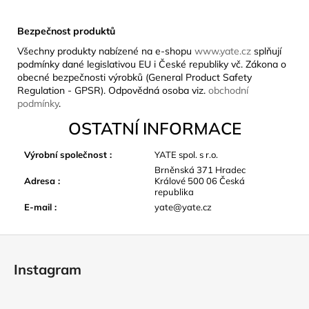
Bezpečnost produktů
Všechny produkty nabízené na e-shopu
www.yate.cz
splňují
podmínky dané legislativou EU i České republiky vč. Zákona o
obecné bezpečnosti výrobků (General Product Safety
Regulation - GPSR). Odpovědná osoba viz.
obchodní
podmínky
.
OSTATNÍ INFORMACE
Výrobní společnost
:
YATE spol. s r.o.
Brněnská 371 Hradec
Adresa
:
Králové 500 06 Česká
republika
E-mail
:
yate@yate.cz
Z
á
Instagram
p
a