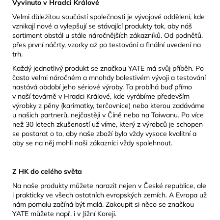
Vyvinuto v Hradci Králové
Velmi důležitou součástí společnosti je vývojové oddělení, kde
vznikají nové a vylepšují se stávající produkty tak, aby náš
sortiment obstál u stále náročnějších zákazníků. Od podnětů,
přes první náčrty, vzorky až po testování a finální uvedení na
trh.
Každý jednotlivý produkt se značkou YATE má svůj příběh. Po
často velmi náročném a mnohdy bolestivém vývoji a testování
nastává období jeho sériové výroby. Ta probíhá buď přímo
v naší továrně v Hradci Králové, kde vyrábíme především
výrobky z pěny (karimatky, terčovnice) nebo kterou zadáváme
u našich partnerů, nejčastěji v Číně nebo na Taiwanu. Po více
než 30 letech zkušeností už víme, který z výrobců je schopen
se postarat o to, aby naše zboží bylo vždy vysoce kvalitní a
aby se na něj mohli naši zákazníci vždy spolehnout.
Z HK do celého světa
Na naše produkty můžete narazit nejen v České republice, ale
i prakticky ve všech ostatních evropských zemích. A Evropa už
nám pomalu začíná být malá. Zakoupit si něco se značkou
YATE můžete např. i v Jižní Koreji.