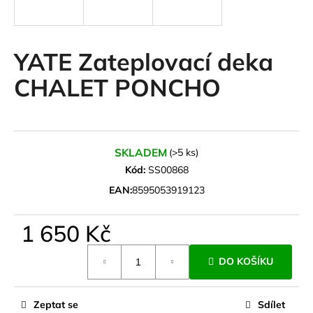
a
j
í
YATE Zateplovací deka
t
CHALET PONCHO
?
SKLADEM
(>5 ks)
HLEDAT
Kód:
SS00868
EAN:
8595053919123
D
1 650 Kč
o
Měrná
p
DO KOŠÍKU
cena:
o
r
u
Zeptat se
Sdílet