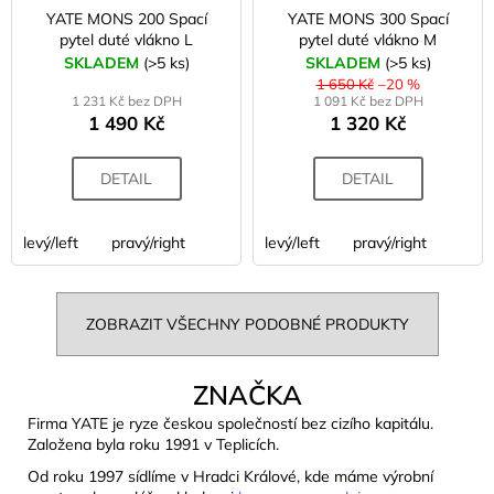
YATE MONS 200 Spací
YATE MONS 300 Spací
pytel duté vlákno L
pytel duté vlákno M
SKLADEM
(>5 ks)
SKLADEM
(>5 ks)
1 650 Kč
–20 %
1 231 Kč bez DPH
1 091 Kč bez DPH
1 490 Kč
1 320 Kč
DETAIL
DETAIL
levý/left
pravý/right
levý/left
pravý/right
ZOBRAZIT VŠECHNY PODOBNÉ PRODUKTY
ZNAČKA
Firma YATE je ryze českou společností bez cizího kapitálu.
Založena byla roku 1991 v Teplicích.
Od roku 1997 sídlíme v Hradci Králové, kde máme výrobní