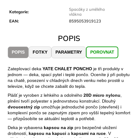
č
u
Spacáky z umělého
Kategorie
:
j
vlákna
e
EAN
:
8595053919123
m
e
POPIS
POPIS
FOTKY
PARAMETRY
POROVNAT
LAKEN
LÁHEV
HLINÍK
FUTURA
Zateplovací deka
YATE CHALET PONCHO
je tři produkty v
1500
jednom — deka, spací pytel i teplé pončo. Oceníte ji při pobytu
ML
na chatě, posezení v chladných dnech venku nebo prostě u
MODRÁ
televize, když se chcete zabalit do tepla.
379
Plášť je vyroben z lehkého a odolného
20D micro nylonu
,
Kč
plnění tvoří polyester s jednovrstvou konstrukcí. Dlouhý
dvoucestný zip
umožňuje jednoduché pončo (otevřené) i
komplexní pončo se zapnutým zipem pro vyšší tepelný komfort
— přizpůsobíte se aktuální teplotě a potřebě.
Deka je vybavena
kapsou na zip
pro bezpečné uložení
drobností,
kapsou na kapuci
a
kapsami na ruce
. V