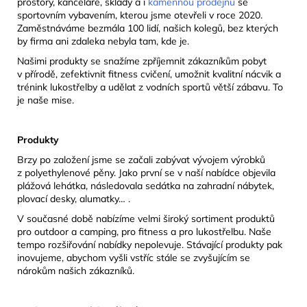
prostory, kanceláře, sklady a i
kamennou prodejnu
se
sportovním vybavením, kterou jsme otevřeli v roce 2020.
Zaměstnáváme bezmála 100 lidí, našich kolegů, bez kterých
by firma ani zdaleka nebyla tam, kde je.
Našimi produkty se snažíme zpříjemnit zákazníkům pobyt
v přírodě, zefektivnit fitness cvičení, umožnit kvalitní nácvik a
trénink lukostřelby a udělat z vodních sportů větší zábavu. To
je naše mise.
Produkty
Brzy po založení jsme se začali zabývat vývojem výrobků
z polyethylenové pěny. Jako první se v naší nabídce objevila
plážová lehátka, následovala sedátka na zahradní nábytek,
plovací desky, alumatky… .
V současné době nabízíme velmi široký sortiment produktů
pro outdoor a camping, pro fitness a pro lukostřelbu. Naše
tempo rozšiřování nabídky nepolevuje. Stávající produkty pak
inovujeme, abychom vyšli vstříc stále se zvyšujícím se
nárokům našich zákazníků.