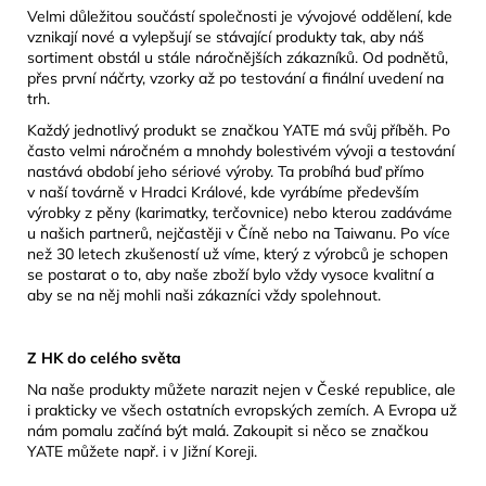
Velmi důležitou součástí společnosti je vývojové oddělení, kde
vznikají nové a vylepšují se stávající produkty tak, aby náš
sortiment obstál u stále náročnějších zákazníků. Od podnětů,
přes první náčrty, vzorky až po testování a finální uvedení na
trh.
Každý jednotlivý produkt se značkou YATE má svůj příběh. Po
často velmi náročném a mnohdy bolestivém vývoji a testování
nastává období jeho sériové výroby. Ta probíhá buď přímo
v naší továrně v Hradci Králové, kde vyrábíme především
výrobky z pěny (karimatky, terčovnice) nebo kterou zadáváme
u našich partnerů, nejčastěji v Číně nebo na Taiwanu. Po více
než 30 letech zkušeností už víme, který z výrobců je schopen
se postarat o to, aby naše zboží bylo vždy vysoce kvalitní a
aby se na něj mohli naši zákazníci vždy spolehnout.
Z HK do celého světa
Na naše produkty můžete narazit nejen v České republice, ale
i prakticky ve všech ostatních evropských zemích. A Evropa už
nám pomalu začíná být malá. Zakoupit si něco se značkou
YATE můžete např. i v Jižní Koreji.