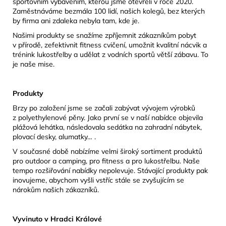
sportovním vybavením, kterou jsme otevřeli v roce 2020.
Zaměstnáváme bezmála 100 lidí, našich kolegů, bez kterých
by firma ani zdaleka nebyla tam, kde je.
Našimi produkty se snažíme zpříjemnit zákazníkům pobyt
v přírodě, zefektivnit fitness cvičení, umožnit kvalitní nácvik a
trénink lukostřelby a udělat z vodních sportů větší zábavu. To
je naše mise.
Produkty
Brzy po založení jsme se začali zabývat vývojem výrobků
z polyethylenové pěny. Jako první se v naší nabídce objevila
plážová lehátka, následovala sedátka na zahradní nábytek,
plovací desky, alumatky… .
V současné době nabízíme velmi široký sortiment produktů
pro outdoor a camping, pro fitness a pro lukostřelbu. Naše
tempo rozšiřování nabídky nepolevuje. Stávající produkty pak
inovujeme, abychom vyšli vstříc stále se zvyšujícím se
nárokům našich zákazníků.
Vyvinuto v Hradci Králové