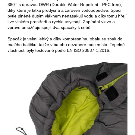
380T s úpravou DWR (Durable Water Repellent - PFC free),
díky které je látka prodyšná a zároveň vodoodpudivá. Spací
pytle plněné dutým vláknem nenasakují vodu a díky tomu hřejí
i ve vlhkém prostředí a rychle usychají. Zapínání vlevo a
vpravo umožňuje spojit dva spacáky k sobě.
Spacák je velmi lehký a díky kompresnímu obalu se sbalí do
malého balíčku, takže v batohu nezabere moc místa. Tepelné
vlastnosti byly testované podle EN ISO 23537-1:2016.