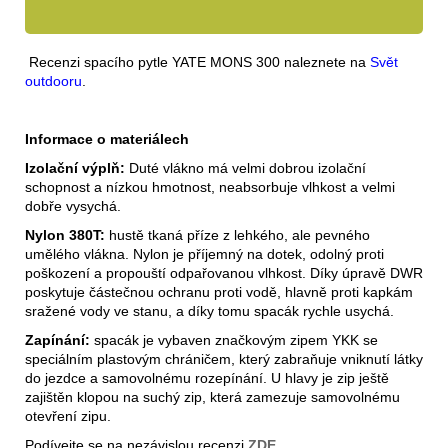
Recenzi spacího pytle YATE MONS 300 naleznete na
Svět
outdooru
.
Informace o materiálech
Izolační výplň:
Duté vlákno má velmi dobrou izolační
schopnost a nízkou hmotnost, neabsorbuje vlhkost a velmi
dobře vysychá.
Nylon 380T:
hustě tkaná příze z lehkého, ale pevného
umělého vlákna. Nylon je příjemný na dotek, odolný proti
poškození a propouští odpařovanou vlhkost. Díky úpravě DWR
poskytuje částečnou ochranu proti vodě, hlavně proti kapkám
sražené vody ve stanu, a díky tomu spacák rychle usychá.
Zapínání:
spacák je vybaven značkovým zipem YKK se
speciálním plastovým chráničem, který zabraňuje vniknutí látky
do jezdce a samovolnému rozepínání. U hlavy je zip ještě
zajištěn klopou na suchý zip, která zamezuje samovolnému
otevření zipu.
Podívejte se na nezávislou recenzi
ZDE