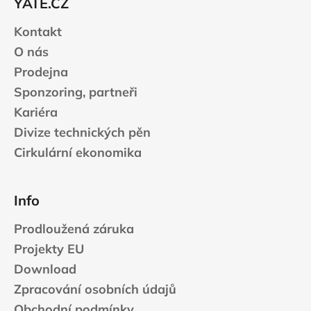
YATE.CZ
í
Kontakt
O nás
Prodejna
Sponzoring, partneři
Kariéra
Divize technických pěn
Cirkulární ekonomika
Info
Prodloužená záruka
Projekty EU
Download
Zpracování osobních údajů
Obchodní podmínky