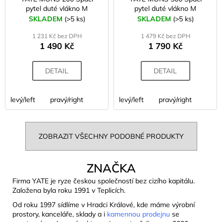
pytel duté vlákno M
pytel duté vlákno M
SKLADEM
(>5 ks)
SKLADEM
(>5 ks)
1 231 Kč bez DPH
1 479 Kč bez DPH
1 490 Kč
1 790 Kč
DETAIL
DETAIL
levý/left
pravý/right
levý/left
pravý/right
ZOBRAZIT VŠECHNY PODOBNÉ PRODUKTY
ZNAČKA
Firma YATE je ryze českou společností bez cizího kapitálu.
Založena byla roku 1991 v Teplicích.
Od roku 1997 sídlíme v Hradci Králové, kde máme výrobní
prostory, kanceláře, sklady a i
kamennou prodejnu
se