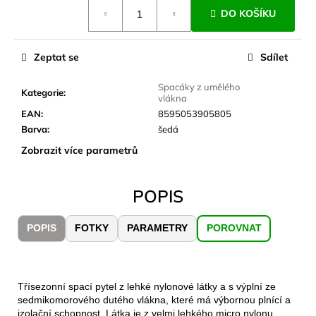
č
Měrná
DO KOŠÍKU
cena:
u
j
e
Zeptat se
Sdílet
m
e
Spacáky z umělého
Kategorie
:
vlákna
EAN
:
8595053905805
CARNOSPORT
Barva
:
šedá
GEL
100
Zobrazit více parametrů
ML
899
Kč
POPIS
POPIS
FOTKY
PARAMETRY
POROVNAT
Třísezonní spací pytel z lehké nylonové látky a s výplní ze
sedmikomorového dutého vlákna, které má výbornou plnící a
izolační schopnost. Látka je z velmi lehkého micro nylonu