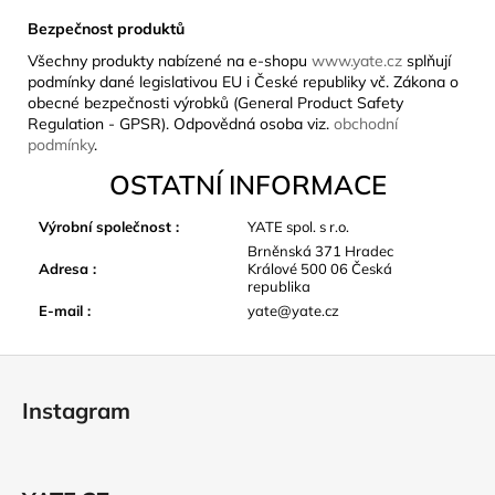
Bezpečnost produktů
Všechny produkty nabízené na e-shopu
www.yate.cz
splňují
podmínky dané legislativou EU i České republiky vč. Zákona o
obecné bezpečnosti výrobků (General Product Safety
Regulation - GPSR). Odpovědná osoba viz.
obchodní
podmínky
.
OSTATNÍ INFORMACE
Výrobní společnost
:
YATE spol. s r.o.
Brněnská 371 Hradec
Adresa
:
Králové 500 06 Česká
republika
E-mail
:
yate@yate.cz
Z
á
Instagram
p
a
t