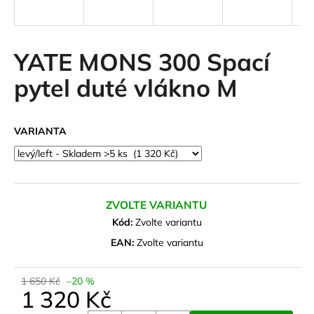
a
j
í
YATE MONS 300 Spací
t
pytel duté vlákno M
?
VARIANTA
HLEDAT
ZVOLTE VARIANTU
D
Kód:
Zvolte variantu
o
EAN:
Zvolte variantu
p
o
1 650 Kč
–20 %
r
1 320 Kč
u