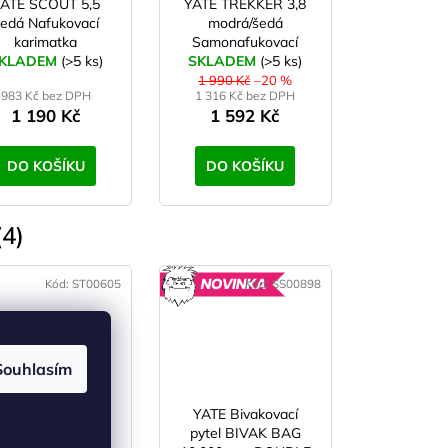
ATE SCOUT 5,5
YATE TREKKER 3,8
edá Nafukovací
modrá/šedá
karimatka
Samonafukovací
KLADEM
(>5 ks)
SKLADEM
karimatka
(>5 ks)
1 990 Kč
–20 %
983 Kč bez DPH
1 316 Kč bez DPH
1 190 Kč
1 592 Kč
DO KOŠÍKU
DO KOŠÍKU
4)
Kód:
ST00605
Kód:
SS00898
NOVINKA
Souhlasím
TREKMATES
YATE Bivakovací
Hexagon Tarp
pytel BIVAK BAG