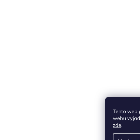
Tento web 
webu vyjadř
zde
.