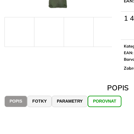
EAN:
1 
Měrn
cena:
Kateg
EAN
:
Barv
Zobr
POPIS
POPIS
FOTKY
PARAMETRY
POROVNAT