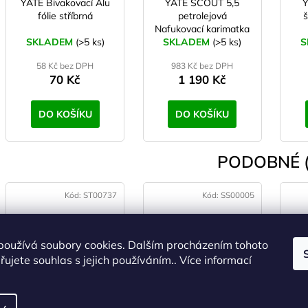
YATE Bivakovací Alu
YATE SCOUT 5,5
Y
fólie stříbrná
petrolejová
š
Nafukovací karimatka
SKLADEM
(>5 ks)
SKLADEM
(>5 ks)
S
58 Kč bez DPH
983 Kč bez DPH
70 Kč
1 190 Kč
DO KOŠÍKU
DO KOŠÍKU
PODOBNÉ (
Kód:
ST00737
Kód:
SS00005
používá soubory cookies. Dalším procházením tohoto
ujete souhlas s jejich používáním.. Více informací
TREKMATES
YATE BIVAK BAG
BIVAKOVACÍ PYTEL
DOUBLE ZIP 4000