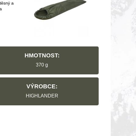
otěsný a
a
HMOTNOST:
370 g
VÝROBCE:
HIGHLANDER