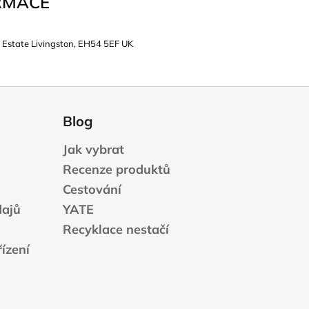
RMACE
 Estate Livingston, EH54 5EF UK
Blog
Jak vybrat
Recenze produktů
Cestování
dajů
YATE
Recyklace nestačí
ízení