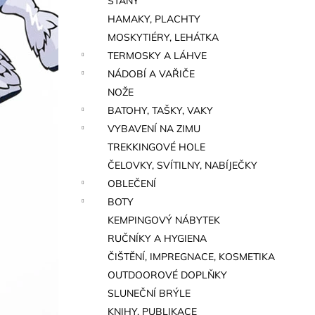
STANY
a
HAMAKY, PLACHTY
n
MOSKYTIÉRY, LEHÁTKA
e
TERMOSKY A LÁHVE
l
NÁDOBÍ A VAŘIČE
NOŽE
BATOHY, TAŠKY, VAKY
VYBAVENÍ NA ZIMU
TREKKINGOVÉ HOLE
ČELOVKY, SVÍTILNY, NABÍJEČKY
OBLEČENÍ
BOTY
KEMPINGOVÝ NÁBYTEK
RUČNÍKY A HYGIENA
ČIŠTĚNÍ, IMPREGNACE, KOSMETIKA
OUTDOOROVÉ DOPLŇKY
SLUNEČNÍ BRÝLE
KNIHY, PUBLIKACE