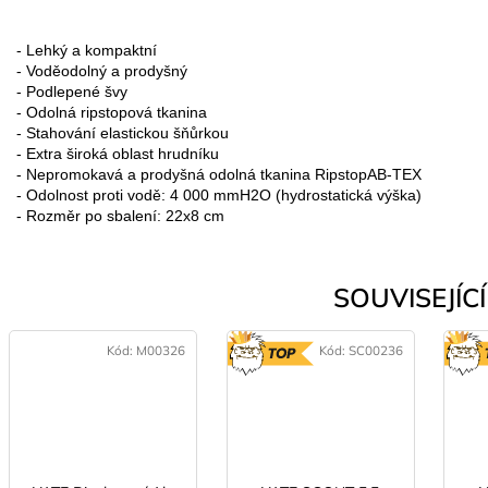
- Lehký a kompaktní
- Voděodolný a prodyšný
- Podlepené švy
- Odolná ripstopová tkanina
- Stahování elastickou šňůrkou
- Extra široká oblast hrudníku
- Nepromokavá a prodyšná odolná tkanina RipstopAB-TEX
- Odolnost proti vodě: 4 000 mmH2O (hydrostatická výška)
- Rozměr po sbalení: 22x8 cm
SOUVISEJÍCÍ 
Kód:
M00326
Kód:
SC00236
TOP