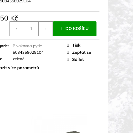
5034358029104
450 Kč
á
DO KOŠÍKU
Tisk
orie
:
Bivakovací pytle
Zeptat se
5034358029104
a
:
zelená
Sdílet
azit více parametrů