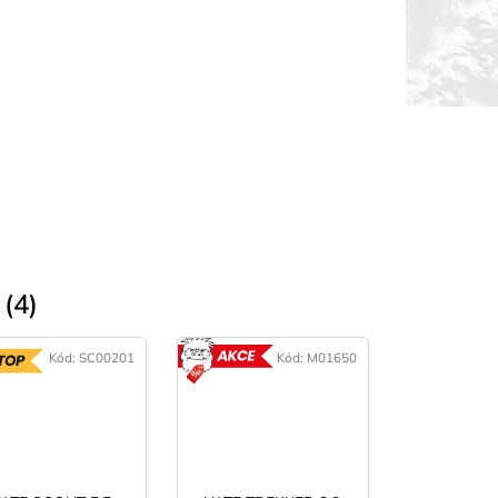
(4)
Kód:
SC00201
Kód:
M01650
TOP
AKCE