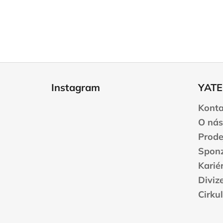
Z
á
Instagram
YATE
p
a
Konta
t
O nás
í
Prode
Sponz
Karié
Diviz
Cirku