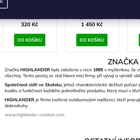
í
EMERGENCY BIVI
mm bivakovací pytel
Bi
SKLADEM
(>5 ks)
SKLADEM
(>5 ks)
S
264 Kč bez DPH
1 198 Kč bez DPH
320 Kč
1 450 Kč
DO KOŠÍKU
DO KOŠÍKU
ZNAČKA
Značka
HIGHLANDER
byla založena v roce
1985
s myšlenkou, že v
všechny. Tento postoj se stal hlavní misí firmy, při vývoji a výrobě o
Společnost sídlí ve Skotsku
, jehož charakteristické deštivé počas
kvalitu a funkčnost každého jednotlivého produktu, který musí v těc
HIGHLANDER
je firma tvořená outdoorovými nadšenci, kteří pracu
dobrodruhy.
www.highlander-outdoor.com