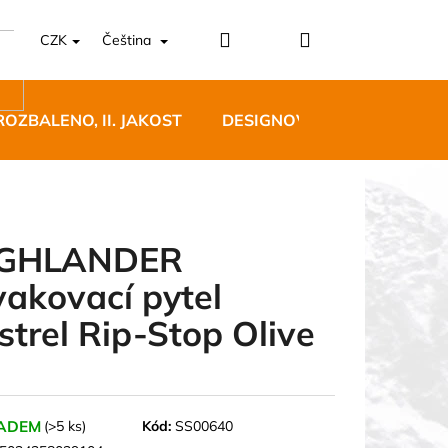
Přihlášení
Nákupní
CZK
Čeština
košík
ROZBALENO, II. JAKOST
DESIGNOVÝ NÁBYTEK
IGHLANDER
vakovací pytel
5 BĚŽECKÉ TRAILOVÉ
strel Rip-Stop Olive
BLUE
 Kč
ADEM
(>5 ks)
Kód:
SS00640