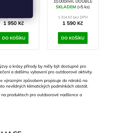
vakovací plachta
10.000mm, DOUBLE
KLADEM
320x280 cm
(>5 ks)
SKLADEM
ZIP/ levý, bez
(>5 ks)
moskytiéry
1 612 Kč bez DPH
1 314 Kč bez DPH
1 950 Kč
1 590 Kč
DO KOŠÍKU
DO KOŠÍKU
ýzvy a krásy přírody by měly být dostupné pro
blečení a dalšímu vybavení pro outdoorové aktivity.
í se výrazným způsobem propisuje do nároků na
hto nevlídných klimatických podmínkách obstát.
jí na produktech pro outdoorové nadšence a