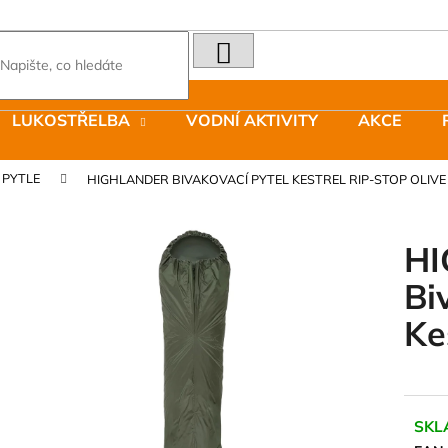
HLEDAT
Co potřebujete najít?
LUKOSTŘELBA
VODNÍ AKTIVITY
AKCE
Doporučujeme
 PYTLE
HIGHLANDER BIVAKOVACÍ PYTEL KESTREL RIP-STOP OLIVE
H
Bi
LAKEN LÁHEV HLINÍK FUTURA 1500
JOMA SIERRA 2
Ke
ML MODRÁ
BOTY PÁNSKÉ 
379 Kč
1 603 Kč
Původně:
2 290
SKL