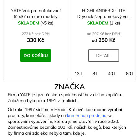
YATE Vak pro nafukování
HIGHLANDER X-LITE
62x37 cm (pro modely
Drysack Nepromokavý vak
Scout, Ultralight)
černý
SKLADEM
(>5 ks)
SKLADEM
(1 ks)
273 Kč bez DPH
od 207 Kč bez DPH
330 Kč
250 Kč
od
DO KOŠÍKU
DETAIL
13 L
8 L
40 L
80 L
ZNAČKA
Firma YATE je ryze českou společností bez cizího kapitálu.
Založena byla roku 1991 v Teplicích.
Od roku 1997 sídlíme v Hradci Králové, kde máme výrobní
prostory, kanceláře, sklady a i
kamennou prodejnu
se
sportovním vybavením, kterou jsme otevřeli v roce 2020.
Zaměstnáváme bezmála 100 lidí, našich kolegů, bez kterých
by firma ani zdaleka nebyla tam, kde je.