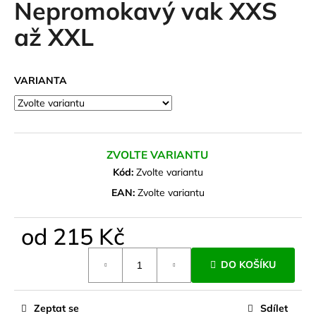
Nepromokavý vak XXS
a
až XXL
j
í
t
VARIANTA
?
ZVOLTE VARIANTU
HLEDAT
Kód:
Zvolte variantu
EAN:
Zvolte variantu
D
od
215 Kč
o
Měrná
p
DO KOŠÍKU
cena:
o
r
u
Zeptat se
Sdílet