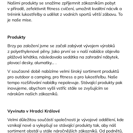
Našimi produkty se snažíme zpříjemnit zákazníkům pobyt
v přírodě, zefektivnit fitness cvičení, umožnit kvalitní nácvik a
trénink lukostřelby a udělat z vodních sportů větší zábavu. To
je naše mise.
Produkty
Brzy po založení jsme se začali zabývat vývojem výrobků
z polyethylenové pěny. Jako první se v naší nabídce objevila
plážová lehátka, následovala sedátka na zahradní nábytek,
plovací desky, alumatky… .
V současné době nabízíme velmi široký sortiment produktů
pro outdoor a camping, pro fitness a pro lukostřelbu. Naše
tempo rozšiřování nabídky nepolevuje. Stávající produkty pak
inovujeme, abychom vyšli vstříc stále se zvyšujícím se
nárokům našich zákazníků.
Vyvinuto v Hradci Králové
Velmi důležitou součástí společnosti je vývojové oddělení, kde
vznikají nové a vylepšují se stávající produkty tak, aby náš
sortiment obstál u stále náročnějších zákazníků. Od podnětů,