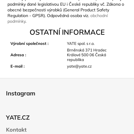
podmínky dané legislativou EU i České republiky vč. Zákona o
obecné bezpečnosti výrobků (General Product Safety
Regulation - GPSR). Odpovědná osoba viz.
obchodní
podmínky
.
OSTATNÍ INFORMACE
Výrobní společnost
:
YATE spol. s r.o.
Brněnská 371 Hradec
Adresa
:
Králové 500 06 Česká
republika
E-mail
:
yate@yate.cz
Z
á
Instagram
p
a
t
YATE.CZ
í
Kontakt