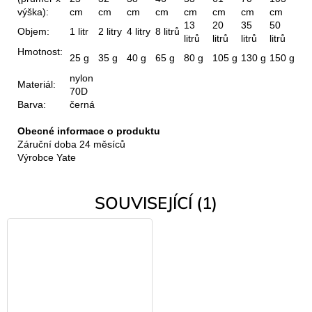
výška):
cm
cm
cm
cm
cm
cm
cm
cm
13
20
35
50
Objem:
1 litr
2 litry
4 litry
8 litrů
litrů
litrů
litrů
litrů
Hmotnost:
25 g
35 g
40 g
65 g
80 g
105 g
130 g
150 g
nylon
Materiál:
70D
Barva:
černá
Obecné informace o produktu
Záruční doba 24 měsíců
Výrobce Yate
SOUVISEJÍCÍ (1)