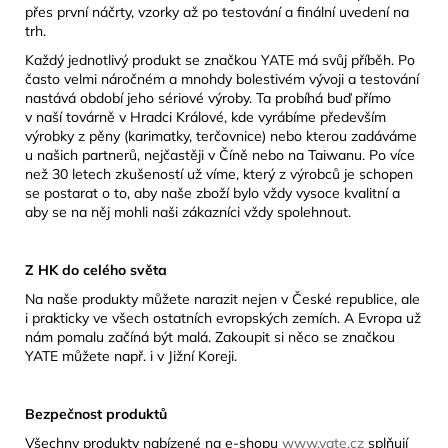
přes první náčrty, vzorky až po testování a finální uvedení na
trh.
Každý jednotlivý produkt se značkou YATE má svůj příběh. Po
často velmi náročném a mnohdy bolestivém vývoji a testování
nastává období jeho sériové výroby. Ta probíhá buď přímo
v naší továrně v Hradci Králové, kde vyrábíme především
výrobky z pěny (karimatky, terčovnice) nebo kterou zadáváme
u našich partnerů, nejčastěji v Číně nebo na Taiwanu. Po více
než 30 letech zkušeností už víme, který z výrobců je schopen
se postarat o to, aby naše zboží bylo vždy vysoce kvalitní a
aby se na něj mohli naši zákazníci vždy spolehnout.
Z HK do celého světa
Na naše produkty můžete narazit nejen v České republice, ale
i prakticky ve všech ostatních evropských zemích. A Evropa už
nám pomalu začíná být malá. Zakoupit si něco se značkou
YATE můžete např. i v Jižní Koreji.
Bezpečnost produktů
Všechny produkty nabízené na e-shopu
www.yate.cz
splňují