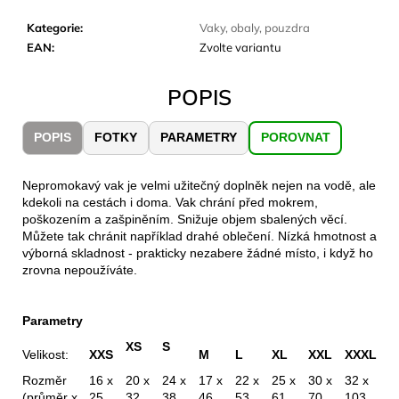
č
u
Kategorie
:
Vaky, obaly, pouzdra
j
EAN
:
Zvolte variantu
e
m
POPIS
e
POPIS
FOTKY
PARAMETRY
POROVNAT
JOMA
SIERRA
25
Nepromokavý vak je velmi užitečný doplněk nejen na vodě, ale
BĚŽECKÉ
kdekoli na cestách i doma. Vak chrání před mokrem,
TRAILOVÉ
poškozením a zašpiněním. Snižuje objem sbalených věcí.
BOTY
Můžete tak chránit například drahé oblečení. Nízká hmotnost a
PÁNSKÉ
výborná skladnost - prakticky nezabere žádné místo, i když ho
BLUE
zrovna nepoužíváte.
1
603
Kč
Parametry
Původně:
2
XS
S
Velikost:
XXS
M
L
XL
XXL
XXXL
290
Kč
Rozměr
16 x
20 x
24 x
17 x
22 x
25 x
30 x
32 x
(průměr x
25
32
38
46
53
61
70
103