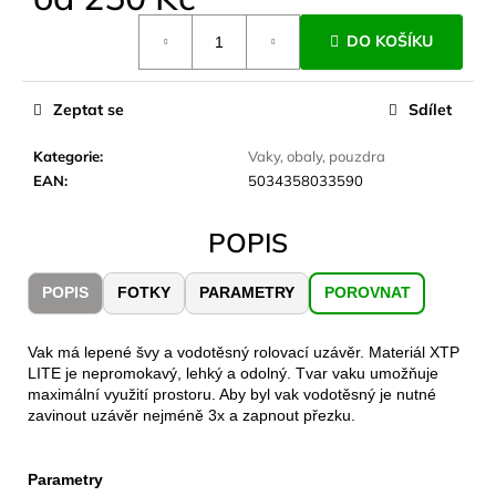
č
Měrná
u
DO KOŠÍKU
cena:
j
e
m
Zeptat se
Sdílet
e
Kategorie
:
Vaky, obaly, pouzdra
EAN
:
5034358033590
LAKEN
LÁHEV
HLINÍK
POPIS
FUTURA
1500
ML
POPIS
FOTKY
PARAMETRY
POROVNAT
MODRÁ
379
Kč
Vak má lepené švy a vodotěsný rolovací uzávěr. Materiál XTP
LITE je nepromokavý, lehký a odolný. Tvar vaku umožňuje
maximální využití prostoru. Aby byl vak vodotěsný je nutné
zavinout uzávěr nejméně 3x a zapnout přezku.
Parametry