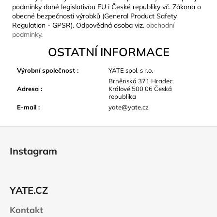
podmínky dané legislativou EU i České republiky vč. Zákona o
obecné bezpečnosti výrobků (General Product Safety
Regulation - GPSR). Odpovědná osoba viz.
obchodní
podmínky
.
OSTATNÍ INFORMACE
Výrobní společnost
:
YATE spol. s r.o.
Brněnská 371 Hradec
Adresa
:
Králové 500 06 Česká
republika
E-mail
:
yate@yate.cz
Z
á
Instagram
p
a
t
YATE.CZ
í
Kontakt