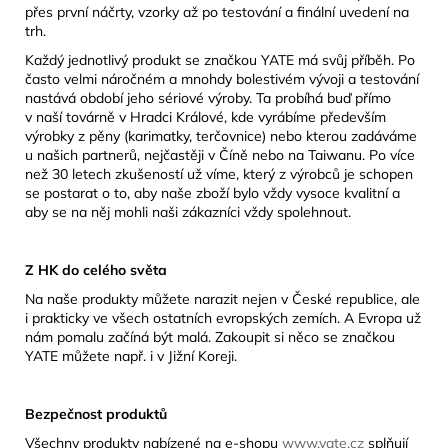
přes první náčrty, vzorky až po testování a finální uvedení na
trh.
Každý jednotlivý produkt se značkou YATE má svůj příběh. Po
často velmi náročném a mnohdy bolestivém vývoji a testování
nastává období jeho sériové výroby. Ta probíhá buď přímo
v naší továrně v Hradci Králové, kde vyrábíme především
výrobky z pěny (karimatky, terčovnice) nebo kterou zadáváme
u našich partnerů, nejčastěji v Číně nebo na Taiwanu. Po více
než 30 letech zkušeností už víme, který z výrobců je schopen
se postarat o to, aby naše zboží bylo vždy vysoce kvalitní a
aby se na něj mohli naši zákazníci vždy spolehnout.
Z HK do celého světa
Na naše produkty můžete narazit nejen v České republice, ale
i prakticky ve všech ostatních evropských zemích. A Evropa už
nám pomalu začíná být malá. Zakoupit si něco se značkou
YATE můžete např. i v Jižní Koreji.
Bezpečnost produktů
Všechny produkty nabízené na e-shopu
www.yate.cz
splňují