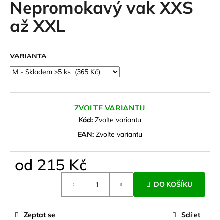
Nepromokavý vak XXS
a
až XXL
j
í
t
VARIANTA
?
ZVOLTE VARIANTU
HLEDAT
Kód:
Zvolte variantu
EAN:
Zvolte variantu
D
od
215 Kč
o
Měrná
p
DO KOŠÍKU
cena:
o
r
u
Zeptat se
Sdílet