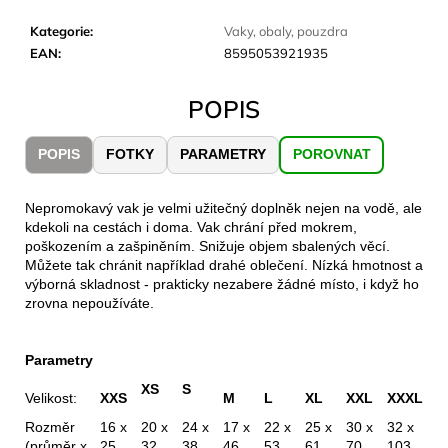
č
u
Kategorie
:
Vaky, obaly, pouzdra
j
EAN
:
8595053921935
e
m
POPIS
e
POPIS
FOTKY
PARAMETRY
POROVNAT
CARNOSPORT
GEL
100
Nepromokavý vak je velmi užitečný doplněk nejen na vodě, ale
ML
kdekoli na cestách i doma. Vak chrání před mokrem,
poškozením a zašpiněním. Snižuje objem sbalených věcí.
899
Můžete tak chránit například drahé oblečení. Nízká hmotnost a
Kč
výborná skladnost - prakticky nezabere žádné místo, i když ho
zrovna nepoužíváte.
Parametry
XS
S
Velikost:
XXS
M
L
XL
XXL
XXXL
Rozměr
16 x
20 x
24 x
17 x
22 x
25 x
30 x
32 x
(průměr x
25
32
38
46
53
61
70
103