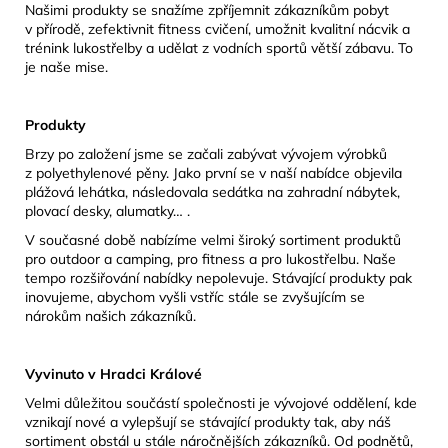
Našimi produkty se snažíme zpříjemnit zákazníkům pobyt
v přírodě, zefektivnit fitness cvičení, umožnit kvalitní nácvik a
trénink lukostřelby a udělat z vodních sportů větší zábavu. To
je naše mise.
Produkty
Brzy po založení jsme se začali zabývat vývojem výrobků
z polyethylenové pěny. Jako první se v naší nabídce objevila
plážová lehátka, následovala sedátka na zahradní nábytek,
plovací desky, alumatky… .
V současné době nabízíme velmi široký sortiment produktů
pro outdoor a camping, pro fitness a pro lukostřelbu. Naše
tempo rozšiřování nabídky nepolevuje. Stávající produkty pak
inovujeme, abychom vyšli vstříc stále se zvyšujícím se
nárokům našich zákazníků.
Vyvinuto v Hradci Králové
Velmi důležitou součástí společnosti je vývojové oddělení, kde
vznikají nové a vylepšují se stávající produkty tak, aby náš
sortiment obstál u stále náročnějších zákazníků. Od podnětů,