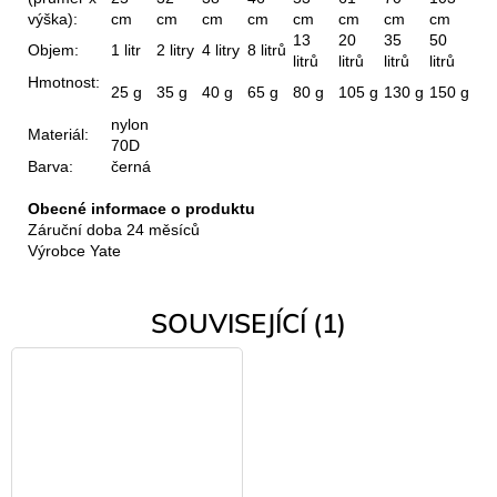
výška):
cm
cm
cm
cm
cm
cm
cm
cm
13
20
35
50
Objem:
1 litr
2 litry
4 litry
8 litrů
litrů
litrů
litrů
litrů
Hmotnost:
25 g
35 g
40 g
65 g
80 g
105 g
130 g
150 g
nylon
Materiál:
70D
Barva:
černá
Obecné informace o produktu
Záruční doba 24 měsíců
Výrobce Yate
SOUVISEJÍCÍ (1)