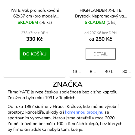
YATE Vak pro nafukování
HIGHLANDER X-LITE
62x37 cm (pro modely
Drysack Nepromokavý vak
Scout, Ultralight)
černý
SKLADEM
(>5 ks)
SKLADEM
(1 ks)
273 Kč bez DPH
od 207 Kč bez DPH
330 Kč
250 Kč
od
DO KOŠÍKU
DETAIL
13 L
8 L
40 L
80 L
ZNAČKA
Firma YATE je ryze českou společností bez cizího kapitálu.
Založena byla roku 1991 v Teplicích.
Od roku 1997 sídlíme v Hradci Králové, kde máme výrobní
prostory, kanceláře, sklady a i
kamennou prodejnu
se
sportovním vybavením, kterou jsme otevřeli v roce 2020.
Zaměstnáváme bezmála 100 lidí, našich kolegů, bez kterých
by firma ani zdaleka nebyla tam, kde je.