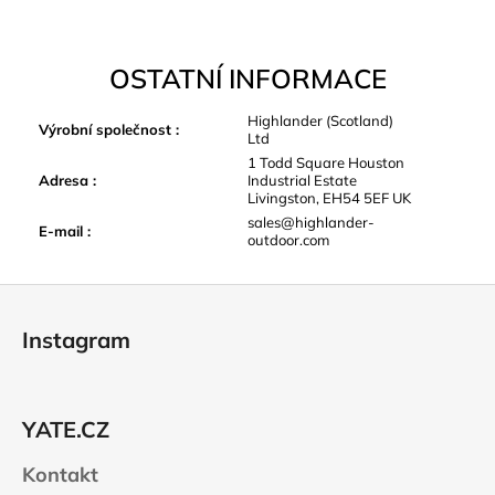
OSTATNÍ INFORMACE
Highlander (Scotland)
Výrobní společnost
:
Ltd
1 Todd Square Houston
Adresa
:
Industrial Estate
Livingston, EH54 5EF UK
sales@highlander-
E-mail
:
outdoor.com
Z
á
Instagram
p
a
t
YATE.CZ
í
Kontakt