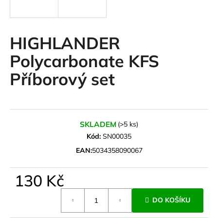
a
j
í
HIGHLANDER
t
Polycarbonate KFS
?
Příborový set
HLEDAT
SKLADEM
(>5 ks)
Kód:
SN00035
EAN:
5034358090067
D
o
130 Kč
p
o
Měrná
r
DO KOŠÍKU
cena:
u