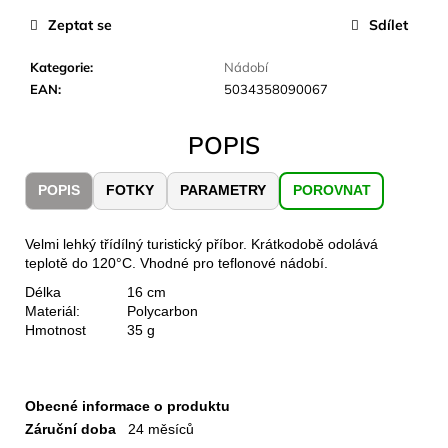
č
u
Zeptat se
Sdílet
j
e
Kategorie
:
Nádobí
m
EAN
:
5034358090067
e
POPIS
JOMA
SIERRA
POPIS
FOTKY
PARAMETRY
POROVNAT
25
BĚŽECKÉ
TRAILOVÉ
Velmi lehký třídílný turistický příbor. Krátkodobě odolává
BOTY
teplotě do 120°C. Vhodné pro teflonové nádobí.
PÁNSKÉ
BLUE
Délka
16 cm
Materiál:
Polycarbon
1
Hmotnost
35 g
603
Kč
Původně:
2
290
Obecné informace o produktu
Kč
Záruční doba
24 měsíců