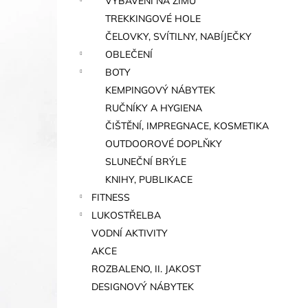
VYBAVENÍ NA ZIMU
TREKKINGOVÉ HOLE
ČELOVKY, SVÍTILNY, NABÍJEČKY
OBLEČENÍ
BOTY
KEMPINGOVÝ NÁBYTEK
RUČNÍKY A HYGIENA
ČIŠTĚNÍ, IMPREGNACE, KOSMETIKA
OUTDOOROVÉ DOPLŇKY
SLUNEČNÍ BRÝLE
KNIHY, PUBLIKACE
FITNESS
LUKOSTŘELBA
VODNÍ AKTIVITY
AKCE
ROZBALENO, II. JAKOST
DESIGNOVÝ NÁBYTEK