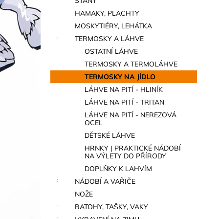
STANY
a
HAMAKY, PLACHTY
n
MOSKYTIÉRY, LEHÁTKA
e
TERMOSKY A LÁHVE
l
OSTATNÍ LÁHVE
TERMOSKY A TERMOLÁHVE
TERMOSKY NA JÍDLO
LÁHVE NA PITÍ - HLINÍK
LÁHVE NA PITÍ - TRITAN
LÁHVE NA PITÍ - NEREZOVÁ
OCEL
DĚTSKÉ LÁHVE
HRNKY | PRAKTICKÉ NÁDOBÍ
NA VÝLETY DO PŘÍRODY
DOPLŇKY K LAHVÍM
NÁDOBÍ A VAŘIČE
NOŽE
BATOHY, TAŠKY, VAKY