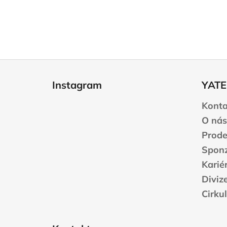
Z
á
Instagram
YATE
p
a
Konta
t
O nás
í
Prode
Sponz
Karié
Diviz
Cirku