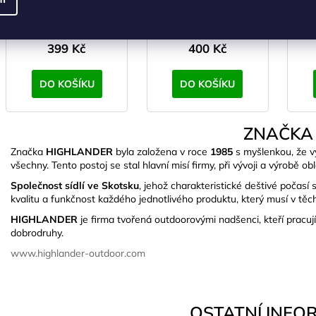
SKLADEM
(>5 ks)
SKLADEM
(>5 ks)
S
330 Kč bez DPH
331 Kč bez DPH
399 Kč
400 Kč
DO KOŠÍKU
DO KOŠÍKU
ZNAČKA
Značka
HIGHLANDER
byla založena v roce
1985
s myšlenkou, že v
všechny. Tento postoj se stal hlavní misí firmy, při vývoji a výrobě o
Společnost sídlí ve Skotsku
, jehož charakteristické deštivé počas
kvalitu a funkčnost každého jednotlivého produktu, který musí v těc
HIGHLANDER
je firma tvořená outdoorovými nadšenci, kteří pracu
dobrodruhy.
www.highlander-outdoor.com
OSTATNÍ INFO