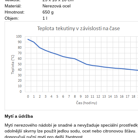
Materiál:
Nerezová ocel
Hmotnost:
650 g
Objem:
1 l
Mytí a údržba
Mytí nerezového nádobí je snadné a nevyžaduje speciální prostředk
odolnější skvrny lze použít jedlou sodu, ocet nebo citronovou šťávu.
doporučují ruční mytí pro delší životnost.