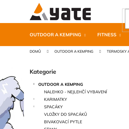
K
Přejít
na
o
obsah
Zpět
Zpět
š
do
do
í
k
obchodu
obchodu
OUTDOOR A KEMPING
FITNESS
DOMŮ
OUTDOOR A KEMPING
TERMOSKY 
P
o
Kategorie
Přeskočit
s
kategorie
t
OUTDOOR A KEMPING
r
CARNOSPORT GEL 100 ML
NALEHKO - NEJLEHČÍ VYBAVENÍ
a
899 Kč
KARIMATKY
n
SPACÁKY
n
VLOŽKY DO SPACÁKŮ
í
BIVAKOVACÍ PYTLE
p