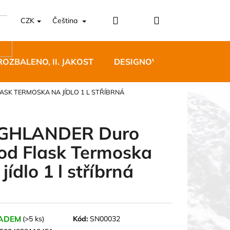
Přihlášení
Nákupní
CZK
Čeština
košík
ROZBALENO, II. JAKOST
DESIGNOVÝ NÁBYTEK
SK TERMOSKA NA JÍDLO 1 L STŘÍBRNÁ
GHLANDER Duro
od Flask Termoska
5 BĚŽECKÉ TRAILOVÉ
jídlo 1 l stříbrná
BLUE
 Kč
ADEM
(>5 ks)
Kód:
SN00032