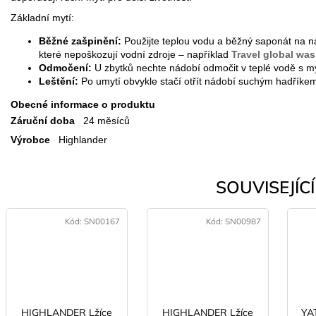
Základní mytí:
Běžné zašpinění:
Použijte teplou vodu a běžný saponát na ná
které nepoškozují vodní zdroje – například
Travel global wa
Odmočení:
U zbytků nechte nádobí odmočit v teplé vodě s 
Leštění:
Po umytí obvykle stačí otřít nádobí suchým hadříke
Obecné informace o produktu
Záruční doba
24 měsíců
Výrobce
Highlander
SOUVISEJÍCÍ 
Kód:
SN00167
Kód:
SN00987
HIGHLANDER Lžíce
HIGHLANDER Lžíce
YAT