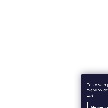
Tento web 
webu vyjadř
zde
.
Nastaven