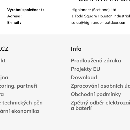
Výrobní společnost
:
Highlander (Scotland) Ltd
Adresa
:
1 Todd Square Houston Industrial
E-mail
:
sales@highlander-outdoor.com
.CZ
Info
kt
Prodloužená záruka
Projekty EU
jna
Download
oring, partneři
Zpracování osobních ú
ra
Obchodní podmínky
e technických pěn
Zpětný odběr elektrozař
a baterií
lární ekonomika