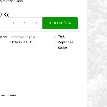
5034358110451
0 Kč
á
DO KOŠÍKU
Tisk
orie
:
Termosky na jídlo
Zeptat se
5034358110451
Sdílet
 na nošení.