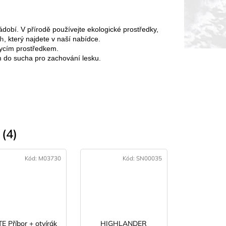
dobí. V přírodě používejte ekologické prostředky,
sh
, který najdete v naší nabídce.
mycím prostředkem.
m do sucha pro zachování lesku.
(4)
Kód:
M03730
Kód:
SN00035
E Příbor + otvírák
HIGHLANDER