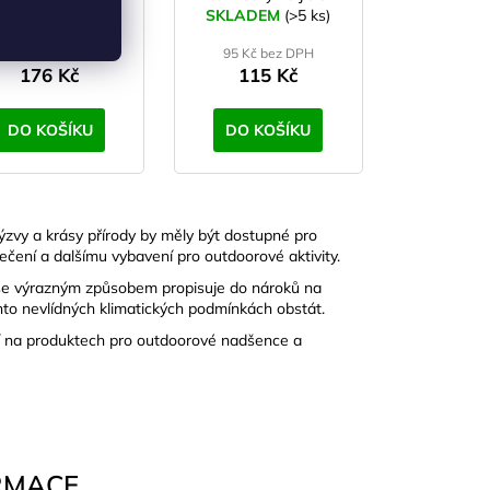
KLADEM
(>5 ks)
SN00451, SN00452
SKLADEM
(>5 ks)
220 Kč
–20 %
145 Kč bez DPH
95 Kč bez DPH
176 Kč
115 Kč
DO KOŠÍKU
DO KOŠÍKU
ýzvy a krásy přírody by měly být dostupné pro
blečení a dalšímu vybavení pro outdoorové aktivity.
í se výrazným způsobem propisuje do nároků na
hto nevlídných klimatických podmínkách obstát.
jí na produktech pro outdoorové nadšence a
RMACE