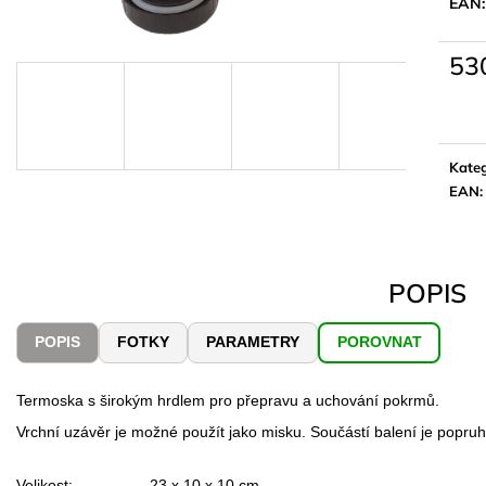
EAN:
53
Měrn
cena:
Kateg
EAN
:
POPIS
POPIS
FOTKY
PARAMETRY
POROVNAT
Termoska s širokým hrdlem pro přepravu a uchování pokrmů.
Vrchní uzávěr je možné použít jako misku. Součástí balení je popruh
Velikost:
23 x 10 x 10 cm