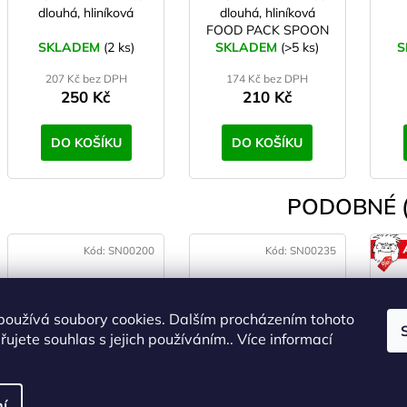
dlouhá, hliníková
dlouhá, hliníková
FOOD PACK SPOON
SKLADEM
(2 ks)
SKLADEM
(>5 ks)
S
207 Kč bez DPH
174 Kč bez DPH
250 Kč
210 Kč
DO KOŠÍKU
DO KOŠÍKU
PODOBNÉ (
Kód:
SN00200
Kód:
SN00235
používá soubory cookies. Dalším procházením tohoto
ujete souhlas s jejich používáním.. Více informací
HIGHLANDER Duro
YATE BOTELO
YA
flask Termoska
Termoska 1,0 l
1000ml - zelená
í