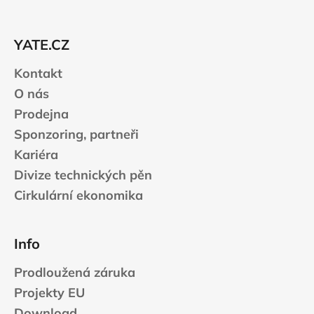
í
p
a
r
t
v
YATE.CZ
í
k
Kontakt
y
v
O nás
ý
Prodejna
p
Sponzoring, partneři
i
s
Kariéra
u
Divize technických pěn
Cirkulární ekonomika
Info
Prodloužená záruka
Projekty EU
Download