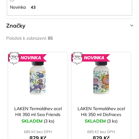
č
u
Novinka
43
j
e
Značky
m
e
LAKEN
Položek k zobrazení:
85
V
JOMA
SIERRA
ý
NOVINKA
NOVINK
25
p
BĚŽECKÉ
TRAILOVÉ
i
BOTY
s
PÁNSKÉ
BLUE
p
1
r
603
o
LAKEN Termoláhev ocel
LAKEN Termoláhev ocel
Kč
Původně:
Hit 350 ml Sea Friends
Hit 350 ml Disfraces
d
2
SKLADEM
(3 ks)
SKLADEM
(3 ks)
u
290
Kč
685 Kč bez DPH
685 Kč bez DPH
k
829 Kč
829 Kč