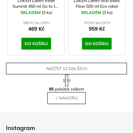
LAKEN Láhev tritan
LAKEN Láhev ocel Basic
Summit 450 ml Go to the
Flow 500 ml Eco robot
moon
SKLADEM
(3 ks)
SKLADEM
(3 ks)
388 Kč bez DPH
793 Kč bez DPH
469 Kč
959 Kč
DO KOŠÍKU
DO KOŠÍKU
NAČÍST 12 DALŠÍCH
S
1
8
t
O
r
85
položek celkem
v
á
NAHORU
l
n
k
á
o
d
Z
v
a
á
á
c
Instagram
n
p
í