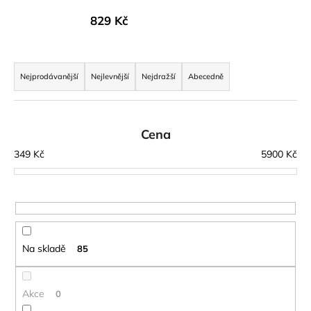
a
829 Kč
j
í
Ř
t
a
Nejprodávanější
Nejlevnější
Nejdražší
Abecedně
?
z
e
n
Cena
í
349
Kč
5900
Kč
HLEDAT
p
r
o
D
d
o
u
Na skladě
85
p
k
o
t
r
ů
Akce
0
u