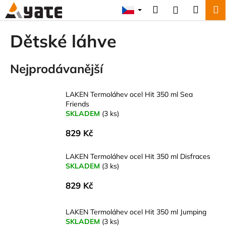
K
Přejít
Hledat
Náku
M
Přihlášení
na
o
obsah
Zpět
Zpět
košík
š
Dětské láhve
í
C
k
Nejprodávanější
o
p
o
LAKEN Termoláhev ocel Hit 350 ml Sea
Friends
t
SKLADEM
(3 ks)
ř
e
829 Kč
b
LAKEN Termoláhev ocel Hit 350 ml Disfraces
u
SKLADEM
(3 ks)
j
e
829 Kč
t
e
LAKEN Termoláhev ocel Hit 350 ml Jumping
SKLADEM
(3 ks)
n