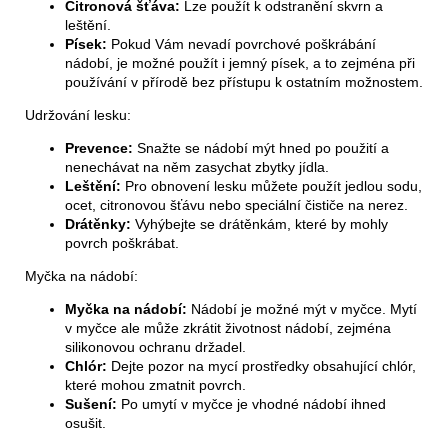
Citronová šťáva:
Lze použít k odstranění skvrn a
leštění.
Písek:
Pokud Vám nevadí povrchové poškrábání
nádobí, je možné použít i jemný písek, a to zejména při
používání v přírodě bez přístupu k ostatním možnostem.
Udržování lesku:
Prevence:
Snažte se nádobí mýt hned po použití a
nenechávat na něm zasychat zbytky jídla.
Leštění:
Pro obnovení lesku můžete použít jedlou sodu,
ocet, citronovou šťávu nebo speciální čističe na nerez.
Drátěnky:
Vyhýbejte se drátěnkám, které by mohly
povrch poškrábat.
Myčka na nádobí:
Myčka na nádobí:
Nádobí je možné mýt v myčce. Mytí
v myčce ale může zkrátit životnost nádobí, zejména
silikonovou ochranu držadel.
Chlór:
Dejte pozor na mycí prostředky obsahující chlór,
které mohou zmatnit povrch.
Sušení:
Po umytí v myčce je vhodné nádobí ihned
osušit.