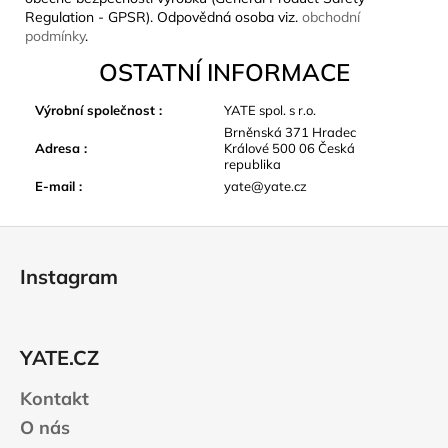
Regulation - GPSR). Odpovědná osoba viz.
obchodní
podmínky
.
OSTATNÍ INFORMACE
Výrobní společnost
:
YATE spol. s r.o.
Brněnská 371 Hradec
Adresa
:
Králové 500 06 Česká
republika
E-mail
:
yate@yate.cz
Z
á
Instagram
p
a
t
YATE.CZ
í
Kontakt
O nás