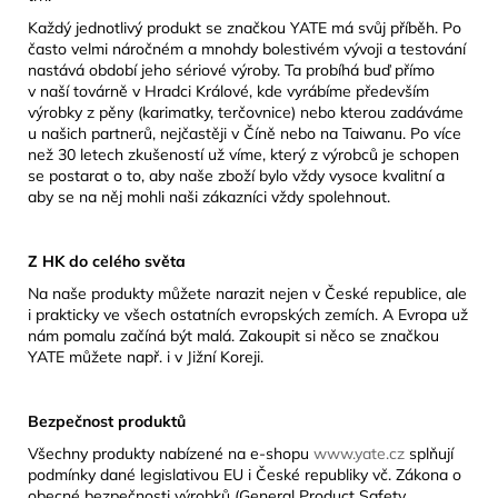
Každý jednotlivý produkt se značkou YATE má svůj příběh. Po
často velmi náročném a mnohdy bolestivém vývoji a testování
nastává období jeho sériové výroby. Ta probíhá buď přímo
v naší továrně v Hradci Králové, kde vyrábíme především
výrobky z pěny (karimatky, terčovnice) nebo kterou zadáváme
u našich partnerů, nejčastěji v Číně nebo na Taiwanu. Po více
než 30 letech zkušeností už víme, který z výrobců je schopen
se postarat o to, aby naše zboží bylo vždy vysoce kvalitní a
aby se na něj mohli naši zákazníci vždy spolehnout.
Z HK do celého světa
Na naše produkty můžete narazit nejen v České republice, ale
i prakticky ve všech ostatních evropských zemích. A Evropa už
nám pomalu začíná být malá. Zakoupit si něco se značkou
YATE můžete např. i v Jižní Koreji.
Bezpečnost produktů
Všechny produkty nabízené na e-shopu
www.yate.cz
splňují
podmínky dané legislativou EU i České republiky vč. Zákona o
obecné bezpečnosti výrobků (General Product Safety