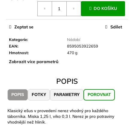
č
Měrná
u
DO KOŠÍKU
cena:
j
e
m
Zeptat se
Sdílet
e
Kategorie
:
Nádobí
EAN
:
8595053922659
CARNOSPORT
Hmotnost
:
470 g
GEL
100
Zobrazit více parametrů
ML
899
POPIS
Kč
POPIS
FOTKY
PARAMETRY
POROVNAT
Klasický ešus v provedení nerez vhodný pro každého
táborníka. Miska 1,25 l, víko 0,3 l. Nerez je pro potraviny
vhodnější než hliník.