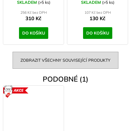
Příborový set
SKLADEM
(>5 ks)
SKLADEM
(>5 ks)
256 Kč bez DPH
107 Kč bez DPH
310 Kč
130 Kč
DO KOŠÍKU
DO KOŠÍKU
ZOBRAZIT VŠECHNY SOUVISEJÍCÍ PRODUKTY
PODOBNÉ (1)
AKCE