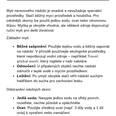
Mytí nerezového nádobí je snadné a nevyžaduje speciální
prostředky. Stačí běžný mycí prostředek a houbička. Pro
odolnější skvrny lze použít jedlou sodu, ocet nebo citronovou
šťávu. Myčka je obvykle vhodná, ale některé zdroje doporučují
ruční mytí pro delší životnost.
Základní mytí:
Běžné zašpinění:
Použijte teplou vodu a běžný saponát
na nádobí. V přírodě používejte ekologické prostředky,
které nepoškozují vodní zdroje – například
Travel
global wash
, který najdete v naší nabídce.
Odmočení:
U připálených zbytků nechte nádobí
odmočit v teplé vodě s mycím prostředkem.
Leštění:
Po umytí obvykle stačí otřít nádobí suchým
hadříkem do sucha pro zachování lesku.
Odstranění odolných skvrn:
Jedlá soda:
Nasypte jedlou sodu na vlhký povrch,
rozetřete, nechte působit a opláchněte.
Ocet:
Použijte zředěný ocet (např. 3 díly vody a 1 díl
octa) k vyvaření nebo namáčení.