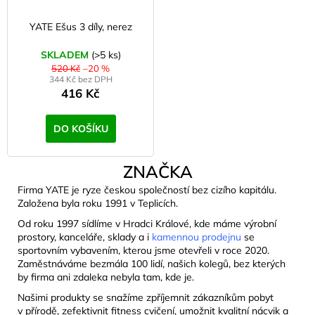
YATE Ešus 3 díly, nerez
SKLADEM
(>5 ks)
520 Kč
–20 %
344 Kč bez DPH
416 Kč
DO KOŠÍKU
ZNAČKA
Firma YATE je ryze českou společností bez cizího kapitálu.
Založena byla roku 1991 v Teplicích.
Od roku 1997 sídlíme v Hradci Králové, kde máme výrobní
prostory, kanceláře, sklady a i
kamennou prodejnu
se
sportovním vybavením, kterou jsme otevřeli v roce 2020.
Zaměstnáváme bezmála 100 lidí, našich kolegů, bez kterých
by firma ani zdaleka nebyla tam, kde je.
Našimi produkty se snažíme zpříjemnit zákazníkům pobyt
v přírodě, zefektivnit fitness cvičení, umožnit kvalitní nácvik a