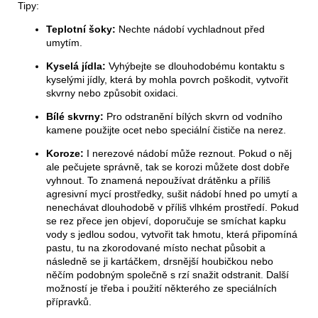
Tipy:
Teplotní šoky:
Nechte nádobí vychladnout před
umytím.
Kyselá jídla:
Vyhýbejte se dlouhodobému kontaktu s
kyselými jídly, která by mohla povrch poškodit, vytvořit
skvrny nebo způsobit oxidaci.
Bílé skvrny:
Pro odstranění bílých skvrn od vodního
kamene použijte ocet nebo speciální čističe na nerez.
Koroze:
I nerezové nádobí může reznout. Pokud o něj
ale pečujete správně, tak se korozi můžete dost dobře
vyhnout. To znamená nepoužívat drátěnku a příliš
agresivní mycí prostředky, sušit nádobí hned po umytí a
nenechávat dlouhodobě v příliš vlhkém prostředí. Pokud
se rez přece jen objeví, doporučuje se smíchat kapku
vody s jedlou sodou, vytvořit tak hmotu, která připomíná
pastu, tu na zkorodované místo nechat působit a
následně se ji kartáčkem, drsnější houbičkou nebo
něčím podobným společně s rzí snažit odstranit. Další
možností je třeba i použití některého ze speciálních
přípravků.