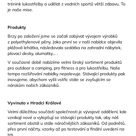
trénink lukostřelby a udělat z vodních sportů větší zábavu. To
je naše mise.
Produkty
Brzy po založení jsme se začali zabývat vývojem výrobků
z polyethylenové pěny. Jako první se v naší nabídce objevila
plážová lehátka, následovala sedátka na zahradní nábytek,
plovací desky, alumatky… .
V současné době nabízíme velmi široký sortiment produktů
pro outdoor a camping, pro fitness a pro lukostřelbu. Naše
tempo rozšiřování nabídky nepolevuje. Stávající produkty pak
inovujeme, abychom vyšli vstříc stále se zvyšujícím se
nárokům našich zákazníků.
Vyvinuto v Hradci Králové
Velmi důležitou součástí společnosti je vývojové oddělení, kde
vznikají nové a vylepšují se stávající produkty tak, aby náš
sortiment obstál u stále náročnějších zákazníků. Od podnětů,
přes první náčrty, vzorky až po testování a finální uvedení na
trh.