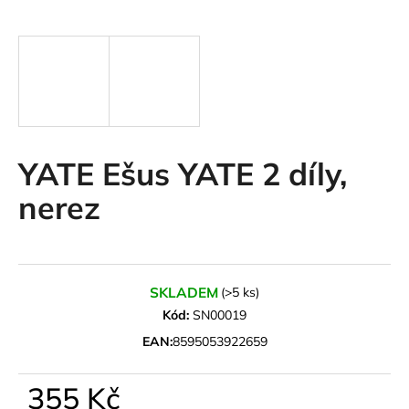
a
j
í
t
?
YATE Ešus YATE 2 díly,
nerez
HLEDAT
D
SKLADEM
(>5 ks)
o
Kód:
SN00019
p
EAN:
8595053922659
o
r
355 Kč
u