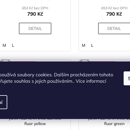
653 Kč bez DPH
653 Kč bez DPH
790 Kč
790 Kč
DETAIL
DETAIL
M
L
M
L
Kód:
X004590
Kó
NOVINKA
N
používá soubory cookies. Dalším procházením tohoto
ujete souhlas s jejich používáním.. Více informací
í
JOMA ELITE IX triko dámské
JOMA ELITE IX triko 
fluor yellow
fluor green