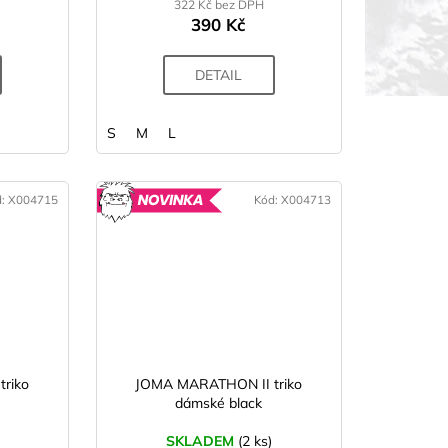
322 Kč bez DPH
390 Kč
DETAIL
S
M
L
d:
X004715
Kód:
X004713
OVINKA
NOVINKA
riko
JOMA MARATHON II triko
dámské black
SKLADEM
(2 ks)