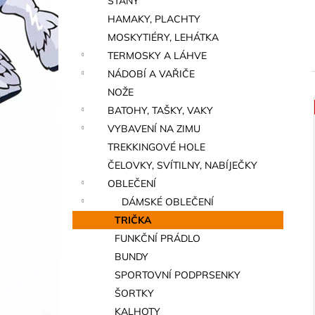
STANY
a
HAMAKY, PLACHTY
n
MOSKYTIÉRY, LEHÁTKA
e
TERMOSKY A LÁHVE
l
NÁDOBÍ A VAŘIČE
NOŽE
BATOHY, TAŠKY, VAKY
í
VYBAVENÍ NA ZIMU
i
TREKKINGOVÉ HOLE
ČELOVKY, SVÍTILNY, NABÍJEČKY
OBLEČENÍ
DÁMSKÉ OBLEČENÍ
TRIČKA
FUNKČNÍ PRÁDLO
BUNDY
SPORTOVNÍ PODPRSENKY
ŠORTKY
KALHOTY