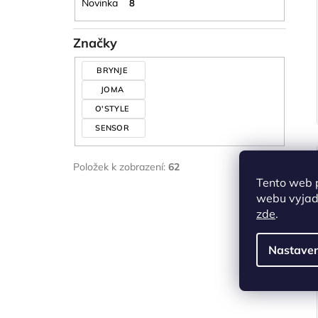
Novinka
8
Značky
BRYNJE
JOMA
O'STYLE
SENSOR
Položek k zobrazení:
62
Tento web 
webu vyjadř
zde
.
Nastaven