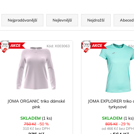
Ř
a
Nejprodávanější
Nejlevnější
Nejdražší
Abeced
z
e
V
n
ý
Kód:
X003063
Kó
AKCE
A
p
p
r
s
o
p
d
r
u
o
k
d
JOMA ORGANIC triko dámské
JOMA EXPLORER triko 
t
pink
tyrkysové
u
ů
k
SKLADEM
(1 ks)
SKLADEM
(1 ks)
t
750 Kč
–50 %
805 Kč
–29 %
310 Kč bez DPH
od 466 Kč bez DPH
ů