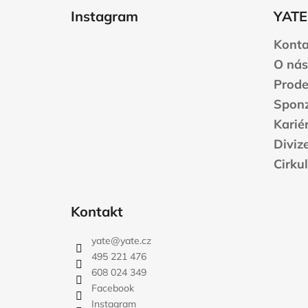
á
Instagram
YATE
p
a
Konta
t
O nás
í
Prode
Sponz
Karié
Diviz
Cirku
Kontakt
yate
@
yate.cz
495 221 476
608 024 349
Facebook
Instagram