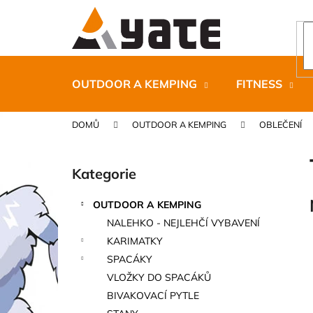
K
Přejít
na
o
obsah
Zpět
Zpět
š
do
do
í
k
obchodu
obchodu
OUTDOOR A KEMPING
FITNESS
DOMŮ
OUTDOOR A KEMPING
OBLEČENÍ
P
o
Kategorie
Přeskočit
s
kategorie
t
OUTDOOR A KEMPING
r
CARNOSPORT GEL 100 ML
NALEHKO - NEJLEHČÍ VYBAVENÍ
a
899 Kč
KARIMATKY
n
SPACÁKY
n
VLOŽKY DO SPACÁKŮ
í
BIVAKOVACÍ PYTLE
p