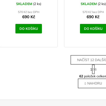
SKLADEM
(2 ks)
SKLADEM
(2 ks)
570 Kč bez DPH
570 Kč bez DPH
690 Kč
690 Kč
DO KOŠÍKU
DO KOŠÍKU
NAČÍST 12 DALŠÍ
S
1
6
t
O
r
62
položek celke
v
á
NAHORU
l
n
k
á
o
d
v
a
á
c