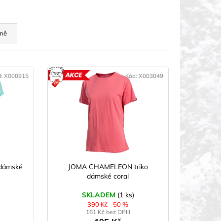
ně
d:
X000915
Kód:
X003049
KCE
AKCE
dámské
JOMA CHAMELEON triko
dámské coral
SKLADEM
(1 ks)
390 Kč
–50 %
161 Kč bez DPH