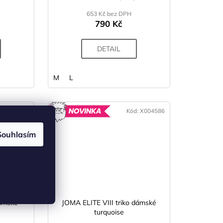
653 Kč bez DPH
790 Kč
DETAIL
M
L
d:
X004589
Kód:
X004586
OVINKA
NOVINKA
Souhlasím
dámské
JOMA ELITE VIII triko dámské
turquoise