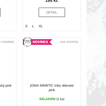
195 Kč
DETAIL
S
L
XL
d:
X004806
Kód:
X004782
OVINKA
NOVINKA
ký pink
JOMA MIMETIC triko dámské
pink
SKLADEM
(1 ks)