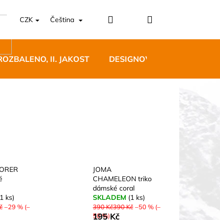
Přihlášení
Nákupní
CZK
Čeština
košík
ROZBALENO, II. JAKOST
DESIGNOVÝ NÁBYTEK
5 BĚŽECKÉ TRAILOVÉ
BLUE
LORER
JOMA
é
CHAMELEON triko
 Kč
dámské coral
(1 ks)
SKLADEM
(1 ks)
č
–29 % (–
390 Kč390 Kč
–50 % (–
195 Kč
50 %)