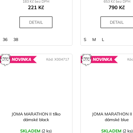
183 Kč bez DPH
653 Kč bez DPH
221 Kč
790 Kč
DETAIL
DETAIL
36
38
S
M
L
Kód:
X004717
Kó
NOVINKA
N
JOMA MARATHON II tílko
JOMA MARATHON II t
dámské black
dámské blue
SKLADEM
(2 ks)
SKLADEM
(2 ks)