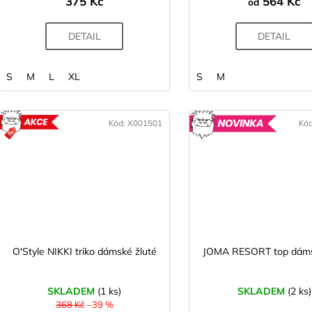
375 Kč
564 Kč
od
DETAIL
DETAIL
S
M
L
XL
S
M
Kód:
X001501
Kó
AKCE
N
O'Style NIKKI triko dámské žluté
JOMA RESORT top dáms
SKLADEM
(1 ks)
SKLADEM
(2 ks)
368 Kč
–39 %