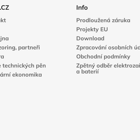
n
í
.CZ
Info
í
p
r
kt
Prodloužená záruka
v
Projekty EU
k
jna
Download
y
v
oring, partneři
Zpracování osobních ú
ý
ra
Obchodní podmínky
p
e technických pěn
Zpětný odběr elektrozař
i
a baterií
s
lární ekonomika
u