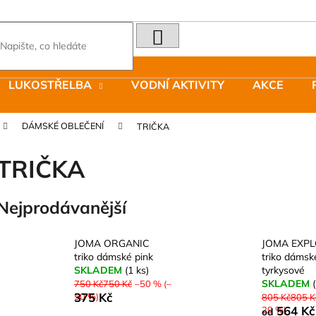
HLEDAT
Co potřebujete najít?
LUKOSTŘELBA
VODNÍ AKTIVITY
AKCE
Doporučujeme
DÁMSKÉ OBLEČENÍ
TRIČKA
TRIČKA
Nejprodávanější
LAKEN LÁHEV HLINÍK FUTURA 1500
JOMA SIERRA 2
ML MODRÁ
BOTY PÁNSKÉ 
JOMA ORGANIC
JOMA EXP
379 Kč
1 603 Kč
triko dámské pink
triko dámsk
Původně:
2 290
SKLADEM
(1 ks)
tyrkysové
SKLADEM
750 Kč750 Kč
–50 % (–
375 Kč
50 %)
805 Kč805 K
564 Kč
29 %)
od