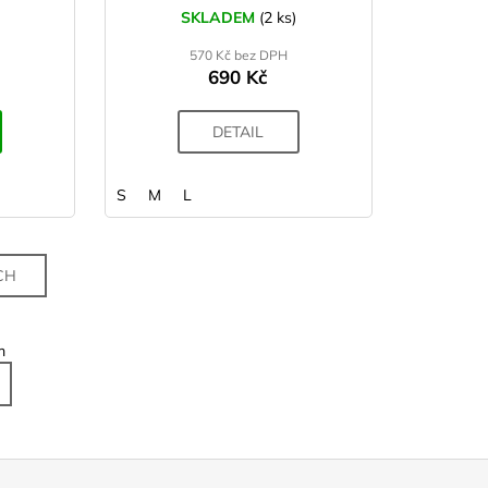
SKLADEM
(2 ks)
570 Kč bez DPH
690 Kč
DETAIL
S
M
L
CH
m