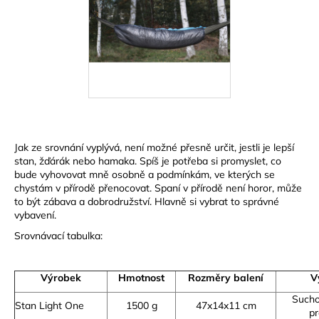
Jak ze srovnání vyplývá, není možné přesně určit, jestli je lepší
stan, žďárák nebo hamaka. Spíš je potřeba si promyslet, co
bude vyhovovat mně osobně a podmínkám, ve kterých se
chystám v přírodě přenocovat. Spaní v přírodě není horor, může
to být zábava a dobrodružství. Hlavně si vybrat to správné
vybavení.
Srovnávací tabulka:
Výrobek
Hmotnost
Rozměry balení
V
Sucho
Stan Light One
1500 g
47x14x11 cm
pr