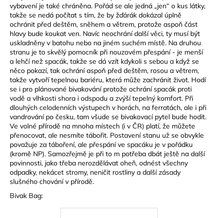
vybavení je také chráněna. Pořád se ale jedná „jen“ o kus látky,
takže se nedá počítat s tím, že by žďárák dokázal úplně
ochránit před deštěm, sněhem a větrem, protože aspoň část
hlavy bude koukat ven. Navíc neochrání další věci, ty musí být
uskladněny v batohu nebo na jiném suchém místě. Na druhou
stranu je to skvělý pomocník při nouzovém přespání - je menší
a lehčí než spacák, takže se dá vzít kdykoli s sebou a když se
něco pokazí, tak ochrání aspoň před deštěm, rosou a větrem,
takže vytvoří tepelnou bariéru, která může zachránit život. Hodí
se i pro plánované bivakování protože ochrání spacák proti
vodě a vlhkosti shora i odspodu a zvýší tepelný komfort. Při
dlouhých celodenních výstupech v horách, na ferratách, ale i při
vandrování po česku, tam všude se bivakovací pytel bude hodit.
Ve volné přírodě na mnoha místech (i v ČR) platí, že můžete
přenocovat, ale nesmíte tábořit. Postavení stanu už se obvykle
považuje za táboření, ale přespání ve spacáku je v pořádku
(kromě NP). Samozřejmě je při to m potřeba dbát ještě na další
povinnosti, jako třeba nerozdělávat oheň, odnést všechny
odpadky, nekácet stromy, neničit rostliny a další zásady
slušného chování v přírodě.
Bivak Bag: