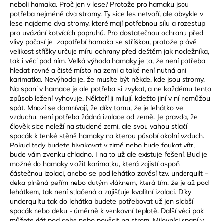
neboli hamaka. Proč jen v lese? Protože pro hamaku jsou
potřeba nejméně dva stromy. Ty sice les netvoří, ale obvykle v
lese najdeme dva stromy, které mají potřebnou sílu a rozestup
pro uvázání kotvících popruhů. Pro dostatečnou ochranu před
vlivy počasí je zapotřebí hamaka se stříškou, protože právě
velikost stříšky určuje míru ochrany před deštěm jak nocležníka,
tak i věcí pod ním. Velká výhoda hamaky je ta, že není potřeba
hledat rovné a čisté místo na zemi a také není nutná ani
karimatka. Nevýhoda je, že musíte být někde, kde jsou stromy.
Na spaní v hamace je ale potřeba si zvykat, a ne každému tento
způsob ležení vyhovuje. Někteří ji milují, kdežto jiní v ní nemůžou
spát. Mnozí se domnívají, že díky tomu, že je lehátko ve
vzduchu, není potřeba žádná izolace od země. Je pravda, že
člověk sice neleží na studené zemi, ale svou vahou stlačí
spacák k tenké stěně hamaky na kterou působí okolní vzduch.
Pokud tedy budete bivakovat v zimě nebo bude foukat vítr,
bude vám zvenku chladno. I na to už ale existuje řešení. Buď je
možné do hamaky vložit karimatku, která zajistí aspoň
částečnou izolaci, anebo se pod lehátko zavěsí tzv. underquilt –
deka plněná peřím nebo dutým vláknem, která tím, že je až pod
lehátkem, tak není stlačená a zajišťuje kvalitní izolaci. Díky
underquiltu tak do lehátka budete potřebovat už jen slabší
spacák nebo deku - úměrně k venkovní teplotě. Další věci pak
můžete dát pod sebe nebo pověsit na strom. Milovníci spaní v