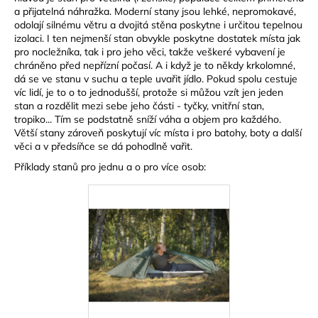
a přijatelná náhražka. Moderní stany jsou lehké, nepromokavé,
a
odolají silnému větru a dvojitá stěna poskytne i určitou tepelnou
j
izolaci. I ten nejmenší stan obvykle poskytne dostatek místa jak
í
pro nocležníka, tak i pro jeho věci, takže veškeré vybavení je
chráněno před nepřízní počasí. A i když je to někdy krkolomné,
t
dá se ve stanu v suchu a teple uvařit jídlo. Pokud spolu cestuje
?
víc lidí, je to o to jednodušší, protože si můžou vzít jen jeden
stan a rozdělit mezi sebe jeho části - tyčky, vnitřní stan,
tropiko... Tím se podstatně sníží váha a objem pro každého.
Větší stany zároveň poskytují víc místa i pro batohy, boty a další
věci a v předsíňce se dá pohodlně vařit.
HLEDAT
Příklady stanů pro jednu a o pro více osob:
D
o
p
o
r
u