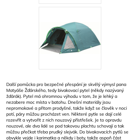
č
u
j
e
m
e
CARNOSPORT
GEL
100
ML
899
Kč
Další pomůcka pro bezpečné přespání je skvělý výmysl pana
Matyáše Žďárského, tedy bivakovací pytel (někdy nazývaný
žďárák). Pytel má ohromnou výhodu v tom, že je lehký a
nezabere moc místa v batohu. Dnešní materiály jsou
nepromokavé a přitom prodyšné, takže když se člověk v noci
potí, páry můžou procházet ven. Některé pytle se dají celé
rozevřít a vytvořit z nich nouzový přístřešek. Je to opravdu
nouzové, ale dva lidé se pod takovou plachtu schovají a tak
můžou přečkat třeba prudký slejvák. Do bivakovacích pytlů se
obvykle vejde i karimatka a někdy i boty, takže aspoň část