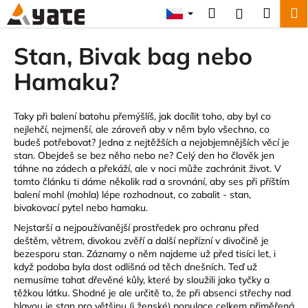
K
Přejít
Hledat
Náku
M
Přihlášení
na
o
obsah
Zpět
Zpět
košík
š
Stan, Bivak bag nebo
í
C
Hamaku?
k
o
p
Taky při balení batohu přemýšlíš, jak docílit toho, aby byl co
o
nejlehčí, nejmenší, ale zároveň aby v něm bylo všechno, co
budeš potřebovat? Jedna z nejtěžších a nejobjemnějších věcí je
t
stan. Obejdeš se bez něho nebo ne? Celý den ho člověk jen
ř
táhne na zádech a překáží, ale v noci může zachránit život. V
e
tomto článku ti dáme několik rad a srovnání, aby ses při příštím
balení mohl (mohla) lépe rozhodnout, co zabalit - stan,
b
bivakovací pytel nebo hamaku.
u
Nejstarší a nejpoužívanější prostředek pro ochranu před
j
deštěm, větrem, divokou zvěří a další nepřízní v divočině je
e
bezesporu stan. Záznamy o něm najdeme už před tisíci let, i
když podoba byla dost odlišná od těch dnešních. Teď už
t
nemusíme tahat dřevěné kůly, které by sloužili jako tyčky a
e
těžkou látku. Shodné je ale určitě to, že při absenci střechy nad
n
hlavou je stan pro většinu (i ženské) populace celkem přiměřená