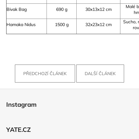
Malé b
Bivak Bag
690 g
30x13x12 cm
hm
Sucho, 
Hamaka Nidus
1500 g
32x23x12 cm
ro
PŘEDCHOZÍ ČLÁNEK
DALŠÍ ČLÁNEK
Z
á
Instagram
p
a
t
YATE.CZ
í