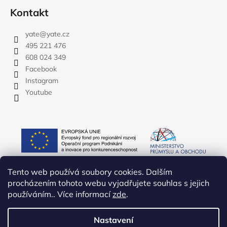
Kontakt
yate
@
yate.cz
495 221 476
608 024 349
Facebook
Instagram
Youtube
Tento web používá soubory cookies. Dalším
procházením tohoto webu vyjadřujete souhlas s jejich
používáním.. Více informací
zde
.
Nastavení