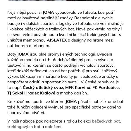
Nejsilnější pozici si
JOMA
vybudovala ve futsalu, kde patří
mezi celosvětově nejsilnější značky. Respekt si ale rychle
buduje i v dalších sportech, logicky ve fotbale, ale velmi silná je
i kolekce běžeckých a trailových bot. Nově pak vtrhla na trhy i
se svou velmi povedenou a kvalitní kolekcí trekingových bot s
unikátní membránou
AISLATEX
a designy na
hraně mezi
outdoorem a urbanem.
Boty
JOMA
jsou plné promyšlených technologií. Uvedení
každého modelu na trh předchází dlouhý proces vývoje a
testování, na kterém se často podílejí i vrcholoví sportovci,
kteří dokáží definovat, co od bot potřebují pro svůj špičkový
výkon. Důkazem mimořádné kvality je i spolupráce značky s
nespočtem oddílů a sportovních svazů. V České republice je
to např.
Český atletický svaz, MFK Karviná, FK Pardubice,
TJ Sokol Hradec Králové
a mnoho dalších.
Ke každému sportu, ve kterém
JOMA
působí, nabízí kromě bot
také funkční oblečení vyvinuté pro specifické potřeby daného
sportovního odvětví.
V naší nabídce pak naleznete širokou kolekci
běžeckých bot
,
trekingových bot
a
oblečení
.