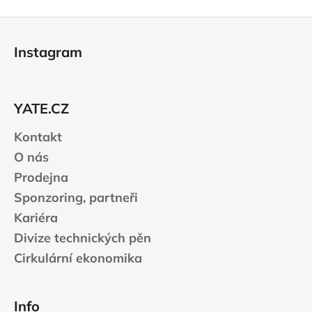
Z
á
Instagram
p
a
t
YATE.CZ
í
Kontakt
O nás
Prodejna
Sponzoring, partneři
Kariéra
Divize technických pěn
Cirkulární ekonomika
Info