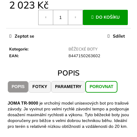
č
2 023 Kč
u
Měrná
j
DO KOŠÍKU
cena:
e
m
e
Zeptat se
Sdílet
Kategorie
:
BĚŽECKÉ BOTY
LAKEN
EAN
:
8447150263602
LÁHEV
HLINÍK
FUTURA
POPIS
1500
ML
MODRÁ
POPIS
FOTKY
PARAMETRY
POROVNAT
379
Kč
JOMA TR-9000
je vrcholný model unisexových bot pro trailové
závody. Je vyvinut pro velmi rychlé závodní tempo a podporuje
dosažení maximální rychlosti a výkonu. Tyto běžecké boty jsou
doporučeny pro běžce s velmi dobrou technikou běhu. Ideální
pro terén s relativně nízkou obtížností a vzdálenosti do 20 km.