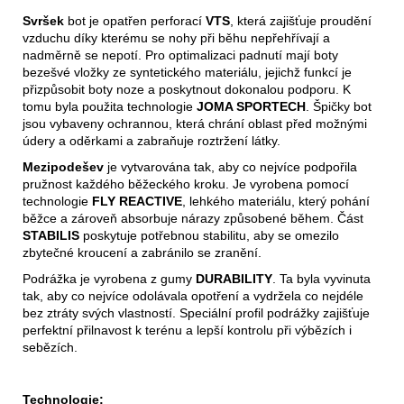
Svršek
bot je opatřen perforací
VTS
, která zajišťuje proudění
vzduchu díky kterému se nohy při běhu nepřehřívají a
nadměrně se nepotí.
Pro optimalizaci padnutí mají boty
bezešvé vložky ze syntetického materiálu, jejichž funkcí je
přizpůsobit boty noze a poskytnout dokonalou podporu.
K
tomu byla použita technologie
JOMA SPORTECH
.
Špičky bot
jsou vybaveny ochrannou,
která chrání oblast před možnými
údery a oděrkami a zabraňuje roztržení látky.
Mezipodešev
je vytvarována tak, aby co nejvíce podpořila
pružnost každého běžeckého kroku.
Je vyrobena pomocí
technologie
FLY REACTIVE
, lehkého materiálu, který pohání
běžce a zároveň absorbuje nárazy způsobené během.
Část
STABILIS
poskytuje potřebnou stabilitu, aby se omezilo
zbytečné kroucení a zabránilo se zranění.
Podrážka je vyrobena z gumy
DURABILITY
. Ta byla vyvinuta
tak, aby co nejvíce odolávala opotření a vydržela co nejdéle
bez ztráty svých vlastností.
Speciální profil podrážky zajišťuje
perfektní přilnavost k terénu a lepší kontrolu při výbězích i
sebězích.
Technologie: