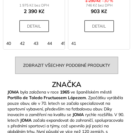
1 290 Kč
–30 %
1 975 Kč bez DPH
746 Kč bez DPH
2 390 Kč
903 Kč
DETAIL
DETAIL
40
42
43
44
45
41
ZOBRAZIT VŠECHNY PODOBNÉ PRODUKTY
ZNAČKA
JOMA
byla založena v roce
1965
ve španělském městě
Portillo de Toledo Fructuosem Lópezem
. Zpočátku vyráběla
pouze obuv, ale v 70. letech se začala specializovat na
sportovní vybavení, především na fotbalovou obuv. Díky
inovacím a zaměření na kvalitu se
JOMA
rychle rozšířila. V 90.
letech
JOMA
začala expandovat do zahraničí, spolupracovala
s předními sportovci a týmy, což upevnilo její pozici na
globálním trhu. Nyní působí ve více než 120 zemích, s