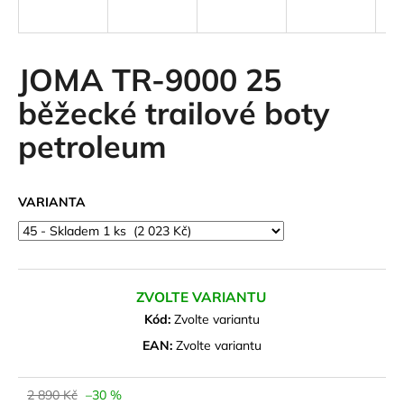
a
j
í
JOMA TR-9000 25
t
běžecké trailové boty
?
petroleum
VARIANTA
HLEDAT
D
ZVOLTE VARIANTU
o
Kód:
Zvolte variantu
p
o
EAN:
Zvolte variantu
r
u
2 890 Kč
–30 %