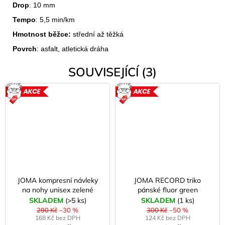
Drop
: 10 mm
Tempo
: 5,5 min/km
Hmotnost běžce:
střední až těžká
Povrch
: asfalt, atletická dráha
SOUVISEJÍCÍ (3)
AKCE
AKCE
JOMA kompresní návleky
JOMA RECORD triko
na nohy unisex zelené
pánské fluor green
SKLADEM
(>5 ks)
SKLADEM
(1 ks)
290 Kč
–30 %
300 Kč
–50 %
168 Kč bez DPH
124 Kč bez DPH