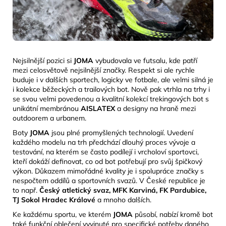
Nejsilnější pozici si
JOMA
vybudovala ve futsalu, kde patří
mezi celosvětově nejsilnější značky. Respekt si ale rychle
buduje i v dalších sportech, logicky ve fotbale, ale velmi silná je
i kolekce běžeckých a trailových bot. Nově pak vtrhla na trhy i
se svou velmi povedenou a kvalitní kolekcí trekingových bot s
unikátní membránou
AISLATEX
a designy na
hraně mezi
outdoorem a urbanem.
Boty
JOMA
jsou plné promyšlených technologií. Uvedení
každého modelu na trh předchází dlouhý proces vývoje a
testování, na kterém se často podílejí i vrcholoví sportovci,
kteří dokáží definovat, co od bot potřebují pro svůj špičkový
výkon. Důkazem mimořádné kvality je i spolupráce značky s
nespočtem oddílů a sportovních svazů. V České republice je
to např.
Český atletický svaz, MFK Karviná, FK Pardubice,
TJ Sokol Hradec Králové
a mnoho dalších.
Ke každému sportu, ve kterém
JOMA
působí, nabízí kromě bot
také funkční oblečení vyvinuté pro specifické potřeby daného