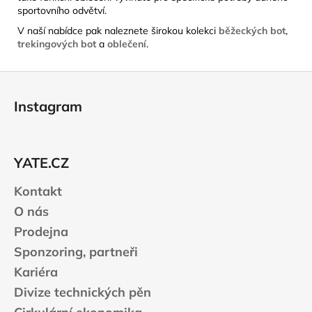
sportovního odvětví.
V naší nabídce pak naleznete širokou kolekci
běžeckých bot
,
trekingových bot
a
oblečení
.
Z
á
Instagram
p
a
t
YATE.CZ
í
Kontakt
O nás
Prodejna
Sponzoring, partneři
Kariéra
Divize technických pěn