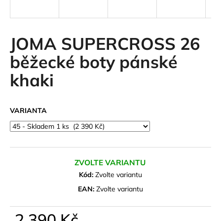
a
j
í
JOMA SUPERCROSS 26
t
běžecké boty pánské
?
khaki
VARIANTA
HLEDAT
D
ZVOLTE VARIANTU
o
Kód:
Zvolte variantu
p
o
EAN:
Zvolte variantu
r
u
2 390 Kč