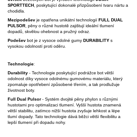
SPORTTECH
, poskytující dokonalé přizpůsobení tvaru nártu a
chodidla.
Mezipodešev
je opatřena unikátní technologií
FULL DUAL
PULSOR
, pěny o různé hustotě zajištují ideální tlumení
dopadů, skvělou ohebnost a pružný odraz.
Podešev
bot je z vysoce odolné gumy
DURABILITY
s
vysokou odolností proti oděru.
Technologie
:
Durability
- Technologie poskytující podrážce bot větší
odolnost díky vysoce odolnému gumovému materiálu, který
zpomaluje opotřebení způsobené třením, a tak prodlužuje
životnost boty.
Full Dual Pulsor
- Systém dvojité pěny phylon s různými
hustotami pro optimalizaci tlumení. Vyšší hustota znamená
větší stabilitu, zatímco nižší hustota zvyšuje lehkost a lépe
tlumí dopady. Tato technologie dává běžci větší flexibilitu a
lepší tlumení při dopadu nohy.