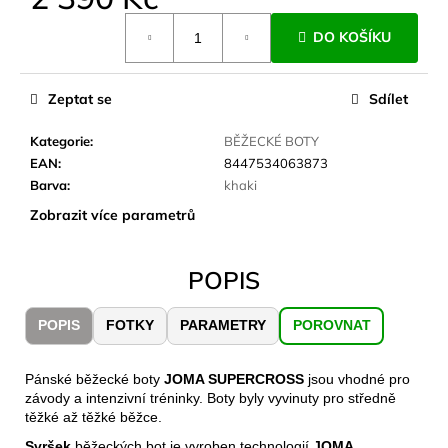
č
Měrná
u
DO KOŠÍKU
cena:
j
e
m
Zeptat se
Sdílet
e
Kategorie
:
BĚŽECKÉ BOTY
EAN
:
8447534063873
JOMA
Barva
:
khaki
SIERRA
25
Zobrazit více parametrů
BĚŽECKÉ
TRAILOVÉ
BOTY
PÁNSKÉ
POPIS
BLUE
1
POPIS
FOTKY
PARAMETRY
POROVNAT
603
Kč
Původně:
Pánské běžecké boty
JOMA SUPERCROSS
jsou vhodné pro
2
závody a intenzivní tréninky. Boty byly vyvinuty pro středně
290
těžké až těžké běžce.
Kč
Svršek
běžeckých bot je vyroben technologií
JOMA