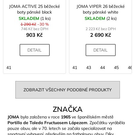
JOMA ACTIVE 25 běžecké
JOMA VIPER 26 běžecké
boty pánské black
boty pánské white
SKLADEM
(1 ks)
SKLADEM
(2 ks)
1 290 Kč
–30 %
746 Kč bez DPH
2 223 Kč bez DPH
903 Kč
2 690 Kč
DETAIL
DETAIL
41
41
43
44
45
46
ZOBRAZIT VŠECHNY PODOBNÉ PRODUKTY
ZNAČKA
JOMA
byla založena v roce
1965
ve španělském městě
Portillo de Toledo Fructuosem Lópezem
. Zpočátku vyráběla
pouze obuv, ale v 70. letech se začala specializovat na
sportovní vybavení, především na fotbalovou obuv. Díky