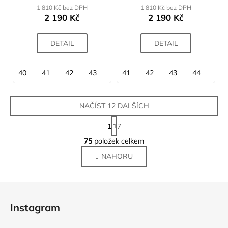
1 810 Kč bez DPH
1 810 Kč bez DPH
2 190 Kč
2 190 Kč
DETAIL
DETAIL
40
41
42
43
44
41
45
42
43
44
45
NAČÍST 12 DALŠÍCH
S
1
7
t
O
r
75
položek celkem
v
á
NAHORU
l
n
k
á
o
d
Z
v
a
á
á
c
Instagram
n
p
í
í
p
a