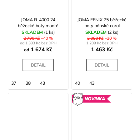
42
42,5
JOMA R-4000 24
JOMA FENIX 25 běžecké
běžecké boty modré
boty pánské coral
43
SKLADEM
(1 ks)
SKLADEM
(2 ks)
2 790 Kč
–40 %
2 090 Kč
–30 %
43,5
od 1 383 Kč bez DPH
1 209 Kč bez DPH
1 674 Kč
1 463 Kč
44
od
44,5
DETAIL
DETAIL
45
45,5
37
38
43
40
43
46
47
NOVINK
48