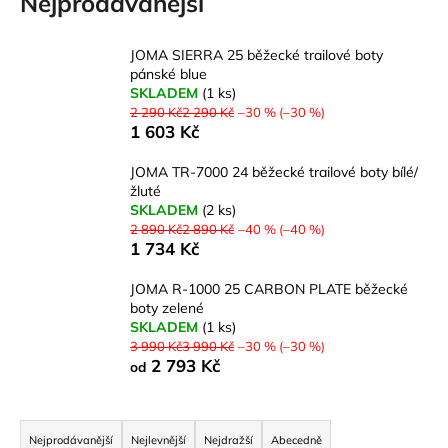
Nejprodávanější
a
j
JOMA SIERRA 25 běžecké trailové boty
í
pánské blue
SKLADEM
(1 ks)
t
2 290 Kč2 290 Kč
–30 % (–30 %)
?
1 603 Kč
JOMA TR-7000 24 běžecké trailové boty bílé/
žluté
SKLADEM
(2 ks)
2 890 Kč2 890 Kč
–40 % (–40 %)
HLEDAT
1 734 Kč
JOMA R-1000 25 CARBON PLATE běžecké
boty zelené
D
SKLADEM
(1 ks)
o
3 990 Kč3 990 Kč
–30 % (–30 %)
p
2 793 Kč
od
o
r
Ř
u
a
Nejprodávanější
Nejlevnější
Nejdražší
Abecedně