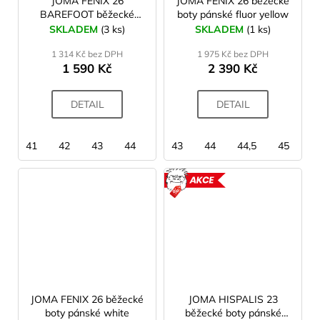
JOMA FENIX 26
JOMA FENIX 26 běžecké
BAREFOOT běžecké
boty pánské fluor yellow
boty pánské white
SKLADEM
(3 ks)
SKLADEM
(1 ks)
1 314 Kč bez DPH
1 975 Kč bez DPH
1 590 Kč
2 390 Kč
DETAIL
DETAIL
41
42
43
44
45
43
46
44
44,5
45
4
AKCE
JOMA FENIX 26 běžecké
JOMA HISPALIS 23
boty pánské white
běžecké boty pánské