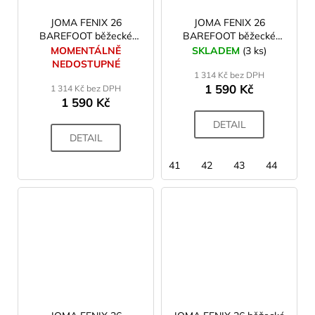
JOMA FENIX 26
JOMA FENIX 26
BAREFOOT běžecké
BAREFOOT běžecké
boty pánské black
boty pánské blue
MOMENTÁLNĚ
SKLADEM
(3 ks)
NEDOSTUPNÉ
1 314 Kč bez DPH
1 590 Kč
1 314 Kč bez DPH
1 590 Kč
DETAIL
DETAIL
41
42
43
44
45