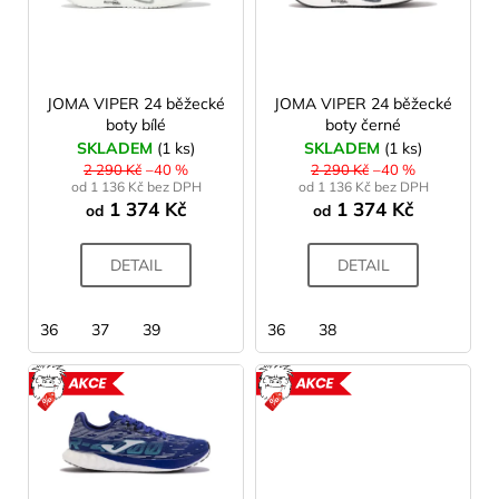
fialová
1
s
33
p
bílá
27
34
r
35
o
JOMA VIPER 24 běžecké
JOMA VIPER 24 běžecké
béžová
2
boty bílé
boty černé
d
35,5
SKLADEM
(1 ks)
SKLADEM
(1 ks)
u
2 290 Kč
–40 %
2 290 Kč
–40 %
36
šedé
0
od 1 136 Kč bez DPH
od 1 136 Kč bez DPH
k
1 374 Kč
1 374 Kč
36,5
od
od
t
khaki
2
37
ů
DETAIL
DETAIL
37,5
38
36
37
39
36
38
38,5
39
AKCE
AKCE
40
40,5
41