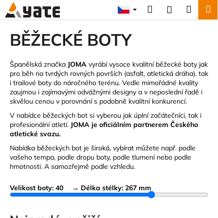
K
Přejít
Hledat
Náku
M
Přihlášení
na
o
obsah
Zpět
Zpět
košík
š
BĚŽECKÉ BOTY
í
C
k
o
Španělská značka
JOMA
vyrábí vysoce kvalitní běžecké boty jak
pro běh na tvrdých rovných površích (asfalt, atletická dráha), tak
p
i trailové boty do náročného terénu. Vedle mimořádné kvality
o
zaujmou i zajímavými odvážnými designy a v neposlední řadě i
skvělou cenou v porovnání s podobně kvalitní konkurencí.
t
ř
V nabídce běžeckých bot si vyberou jak úplní začátečníci, tak i
profesionální atleti.
JOMA
je oficiálním partnerem Českého
e
atletické svazu.
b
Nabídka běžeckých bot je široká, vybírat můžete např. podle
u
vašeho tempa, podle dropu boty, podle tlumení nebo podle
j
hmotnosti. A samozřejmě podle vzhledu.
e
Velikost boty:
40
→ Délka stélky:
267 mm
t
e
n