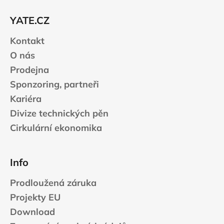
r
t
v
YATE.CZ
í
k
Kontakt
y
v
O nás
ý
Prodejna
p
Sponzoring, partneři
i
s
Kariéra
u
Divize technických pěn
Cirkulární ekonomika
Info
Prodloužená záruka
Projekty EU
Download