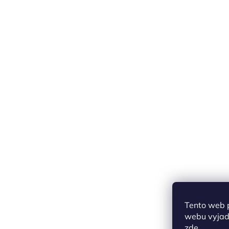
Tento web 
webu vyjadř
zde
.