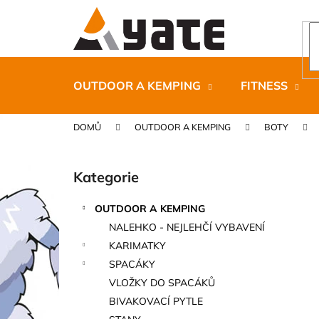
K
Přejít
na
o
obsah
Zpět
Zpět
š
do
do
í
k
obchodu
obchodu
OUTDOOR A KEMPING
FITNESS
DOMŮ
OUTDOOR A KEMPING
BOTY
P
o
Kategorie
Přeskočit
s
kategorie
t
OUTDOOR A KEMPING
r
CARNOSPORT GEL 100 ML
NALEHKO - NEJLEHČÍ VYBAVENÍ
a
899 Kč
KARIMATKY
n
SPACÁKY
n
VLOŽKY DO SPACÁKŮ
í
BIVAKOVACÍ PYTLE
p