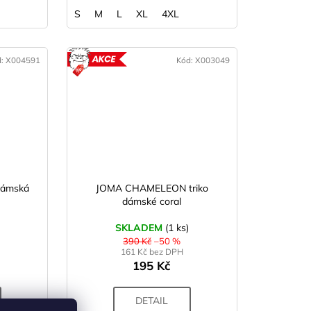
S
M
L
XL
4XL
d:
X004591
Kód:
X003049
OVINKA
AKCE
dámská
JOMA CHAMELEON triko
dámské coral
SKLADEM
(1 ks)
390 Kč
–50 %
161 Kč bez DPH
195 Kč
DETAIL