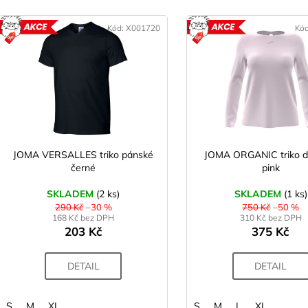
e
V
n
ý
Kód:
X001720
Kó
AKCE
A
p
p
r
s
o
p
d
r
u
o
k
d
JOMA VERSALLES triko pánské
JOMA ORGANIC triko 
t
černé
pink
u
ů
k
SKLADEM
(2 ks)
SKLADEM
(1 ks)
t
290 Kč
–30 %
750 Kč
–50 %
168 Kč bez DPH
310 Kč bez DPH
ů
203 Kč
375 Kč
DETAIL
DETAIL
S
M
XL
S
M
L
XL