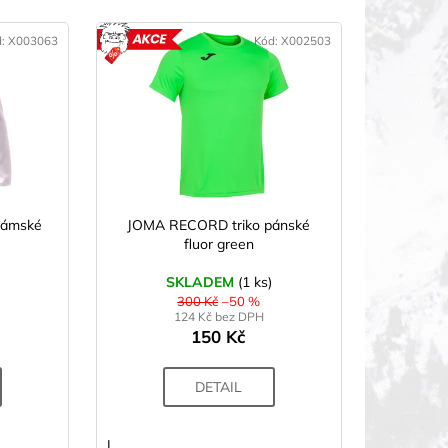
d:
X003063
Kód:
X002503
KCE
AKCE
dámské
JOMA RECORD triko pánské
fluor green
SKLADEM
(1 ks)
300 Kč
–50 %
124 Kč bez DPH
150 Kč
DETAIL
L