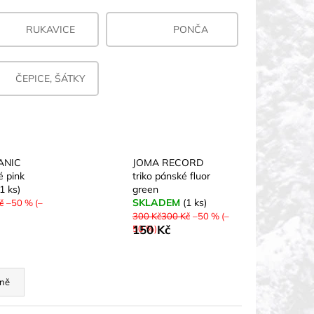
RUKAVICE
PONČA
ČEPICE, ŠÁTKY
ANIC
JOMA RECORD
é pink
triko pánské fluor
(1 ks)
green
SKLADEM
(1 ks)
č
–50 % (–
300 Kč300 Kč
–50 % (–
150 Kč
50 %)
ně