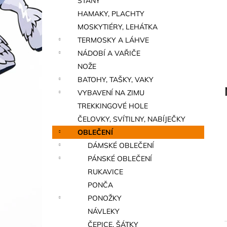
STANY
a
HAMAKY, PLACHTY
n
MOSKYTIÉRY, LEHÁTKA
e
TERMOSKY A LÁHVE
l
NÁDOBÍ A VAŘIČE
NOŽE
BATOHY, TAŠKY, VAKY
VYBAVENÍ NA ZIMU
TREKKINGOVÉ HOLE
ČELOVKY, SVÍTILNY, NABÍJEČKY
OBLEČENÍ
DÁMSKÉ OBLEČENÍ
PÁNSKÉ OBLEČENÍ
RUKAVICE
PONČA
PONOŽKY
NÁVLEKY
ČEPICE, ŠÁTKY