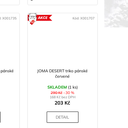
d:
X001735
Kód:
X001707
KCE
AKCE
 pánské
JOMA DESERT triko pánské
červené
SKLADEM
(1 ks)
290 Kč
–30 %
168 Kč bez DPH
203 Kč
DETAIL