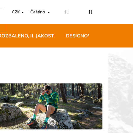
Přihlášení
Nákupní
CZK
Čeština
košík
ROZBALENO, II. JAKOST
DESIGNOVÝ NÁBYTEK
5 BĚŽECKÉ TRAILOVÉ
BLUE
 Kč