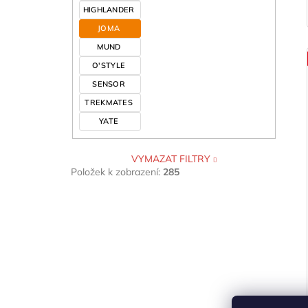
HIGHLANDER
JOMA
MUND
O'STYLE
SENSOR
TREKMATES
YATE
VYMAZAT FILTRY
Položek k zobrazení:
285