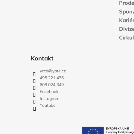
í
Prode
Sponz
Karié
Diviz
Cirku
Kontakt
yate
@
yate.cz
495 221 476
608 024 349
Facebook
Instagram
Youtube