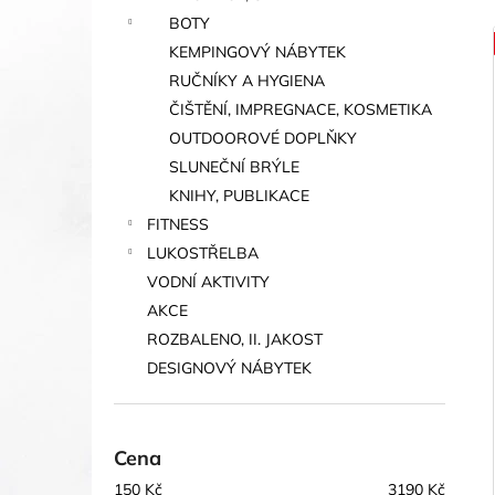
BOTY
KEMPINGOVÝ NÁBYTEK
í
RUČNÍKY A HYGIENA
i
ČIŠTĚNÍ, IMPREGNACE, KOSMETIKA
OUTDOOROVÉ DOPLŇKY
SLUNEČNÍ BRÝLE
KNIHY, PUBLIKACE
FITNESS
LUKOSTŘELBA
VODNÍ AKTIVITY
AKCE
ROZBALENO, II. JAKOST
DESIGNOVÝ NÁBYTEK
Cena
150
Kč
3190
Kč