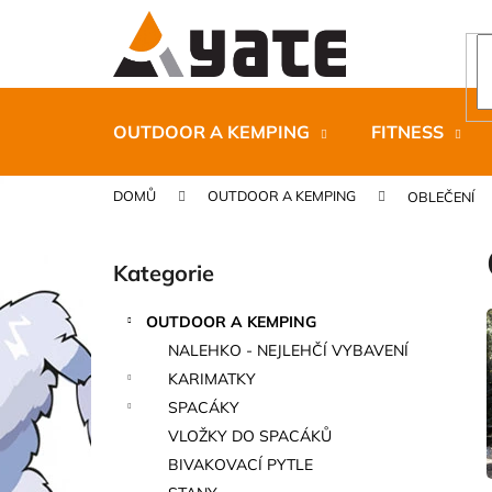
K
Přejít
na
o
obsah
Zpět
Zpět
š
do
do
í
k
obchodu
obchodu
OUTDOOR A KEMPING
FITNESS
DOMŮ
OUTDOOR A KEMPING
OBLEČENÍ
P
o
Kategorie
Přeskočit
s
kategorie
t
OUTDOOR A KEMPING
r
CARNOSPORT GEL 100 ML
NALEHKO - NEJLEHČÍ VYBAVENÍ
a
899 Kč
KARIMATKY
n
SPACÁKY
n
VLOŽKY DO SPACÁKŮ
í
BIVAKOVACÍ PYTLE
p