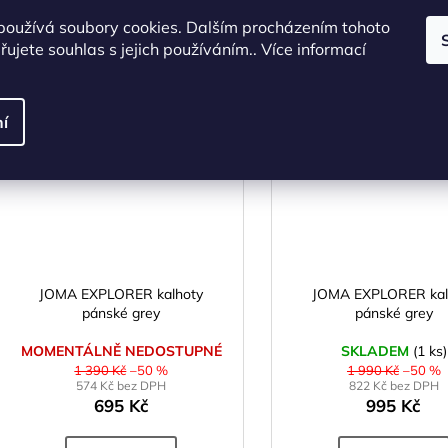
používá soubory cookies. Dalším procházením tohoto
S
M
S
M
L
ujete souhlas s jejich používáním.. Více informací
Kód:
X003025
Kó
í
AKCE
A
JOMA EXPLORER kalhoty
JOMA EXPLORER kal
pánské grey
pánské grey
MOMENTÁLNĚ NEDOSTUPNÉ
SKLADEM
(1 ks)
1 390 Kč
–50 %
1 990 Kč
–50 %
574 Kč bez DPH
822 Kč bez DPH
695 Kč
995 Kč