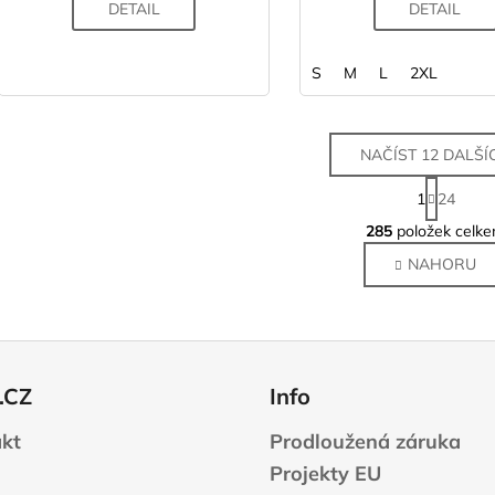
DETAIL
DETAIL
S
M
L
2XL
NAČÍST 12 DALŠÍ
S
1
24
t
O
r
285
položek celk
v
á
NAHORU
l
n
k
á
o
d
v
a
á
c
n
í
.CZ
Info
í
p
r
kt
Prodloužená záruka
v
Projekty EU
k