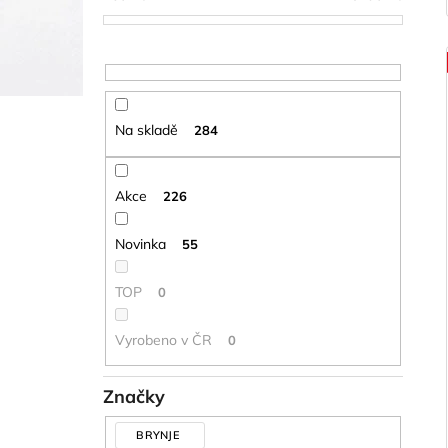
Na skladě
284
Akce
226
Novinka
55
TOP
0
Vyrobeno v ČR
0
Značky
BRYNJE