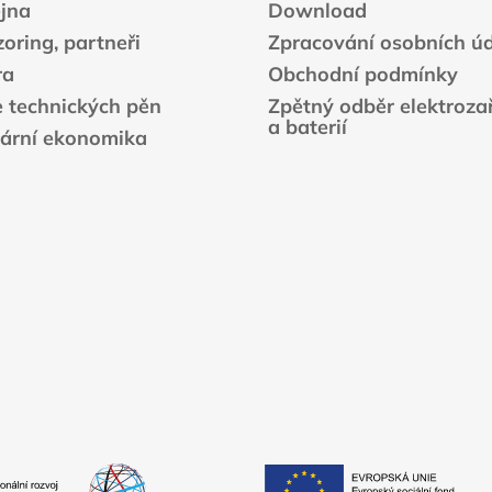
jna
Download
y
v
oring, partneři
Zpracování osobních ú
ý
ra
Obchodní podmínky
p
e technických pěn
Zpětný odběr elektrozař
i
a baterií
s
lární ekonomika
u