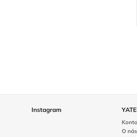
Z
á
Instagram
YATE
p
a
Konta
t
O nás