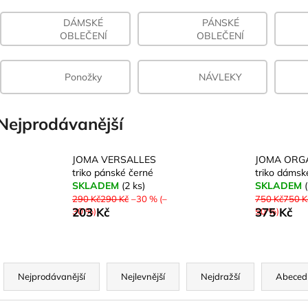
DÁMSKÉ
PÁNSKÉ
OBLEČENÍ
OBLEČENÍ
Ponožky
NÁVLEKY
Nejprodávanější
JOMA VERSALLES
JOMA ORG
triko pánské černé
triko dámsk
SKLADEM
(2 ks)
SKLADEM
290 Kč290 Kč
–30 % (–
750 Kč750 K
203 Kč
375 Kč
30 %)
50 %)
Ř
a
Nejprodávanější
Nejlevnější
Nejdražší
Abeced
z