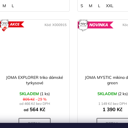
M
L
S
M
L
XXL
Kód:
X000915
Kó
AKCE
N
JOMA EXPLORER triko dámské
JOMA MYSTIC mikina 
tyrkysové
green
SKLADEM
(1 ks)
SKLADEM
(2 ks)
805 Kč
–29 %
od 466 Kč bez DPH
1 149 Kč bez DPH
564 Kč
1 390 Kč
od
DETAIL
DETAIL