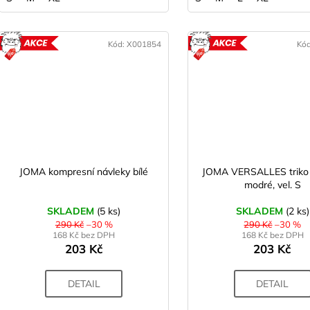
Kód:
X001854
Kó
AKCE
A
JOMA kompresní návleky bílé
JOMA VERSALLES triko
modré, vel. S
SKLADEM
(5 ks)
SKLADEM
(2 ks)
290 Kč
–30 %
290 Kč
–30 %
168 Kč bez DPH
168 Kč bez DPH
203 Kč
203 Kč
DETAIL
DETAIL