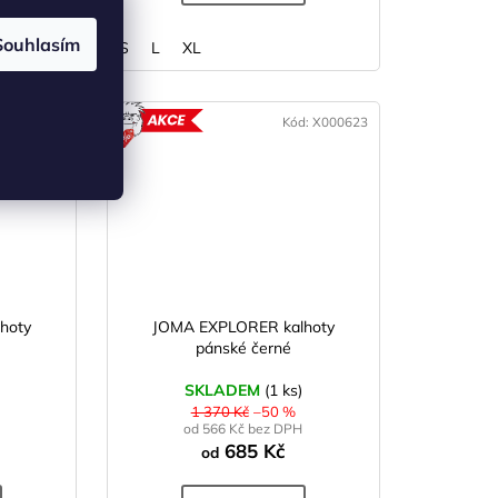
Souhlasím
S
L
XL
d:
X003013
Kód:
X000623
KCE
AKCE
hoty
JOMA EXPLORER kalhoty
pánské černé
SKLADEM
(1 ks)
1 370 Kč
–50 %
od 566 Kč bez DPH
685 Kč
od