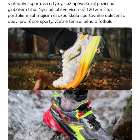
s předními sportovci a týmy, což upevnilo její pozici na
globálním trhu. Nyní působí ve více než 120 zemích, s
portfoliem zahrnujícím širokou škálu sportovního oblečení a
obuvi pro různé sporty, včetně tenisu, běhu a fotbalu.