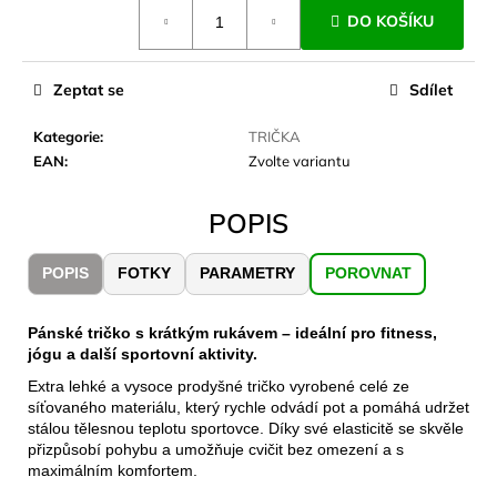
č
Měrná
DO KOŠÍKU
cena:
u
j
e
Zeptat se
Sdílet
m
e
Kategorie
:
TRIČKA
EAN
:
Zvolte variantu
CARNOSPORT
GEL
POPIS
100
ML
POPIS
FOTKY
PARAMETRY
POROVNAT
899
Kč
Pánské tričko s krátkým rukávem – ideální pro fitness,
jógu a další sportovní aktivity.
Extra lehké a vysoce prodyšné tričko vyrobené celé ze
síťovaného materiálu, který rychle odvádí pot a pomáhá udržet
stálou tělesnou teplotu sportovce. Díky své elasticitě se skvěle
přizpůsobí pohybu a umožňuje cvičit bez omezení a s
maximálním komfortem.