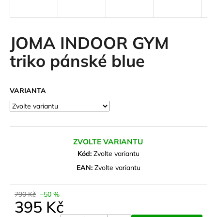
a
j
í
JOMA INDOOR GYM
t
triko pánské blue
?
VARIANTA
HLEDAT
ZVOLTE VARIANTU
D
Kód:
Zvolte variantu
o
EAN:
Zvolte variantu
p
o
790 Kč
–50 %
r
395 Kč
u