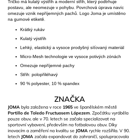
Tričko má kulatý výstřih a moderní střih, který podtrhuje
postavu, ale neomezuje v pohybu. Povrchová úprava navíc
omezuje vznik nepříjemných pachů. Logo Joma je umístěno
na gumové etiketě.
Krátký rukáv
Kulatý výstřih
Lehký, elastický a vysoce prodyšný síťovaný materiál
Micro-Mesh technologie ve vysoce potivých zónách
Omezuje nepříjemné pachy
Střih: polopřiléhavý
90 % polyester, 10 % spandex
ZNAČKA
JOMA
byla založena v roce
1965
ve španělském městě
Portillo de Toledo Fructuosem Lópezem
. Zpočátku vyráběla
pouze obuv, ale v 70. letech se začala specializovat na
sportovní vybavení, především na fotbalovou obuv. Díky
inovacím a zaměření na kvalitu se
JOMA
rychle rozšířila. V 90.
letech
JOMA
začala expandovat do zahraničí, spolupracovala