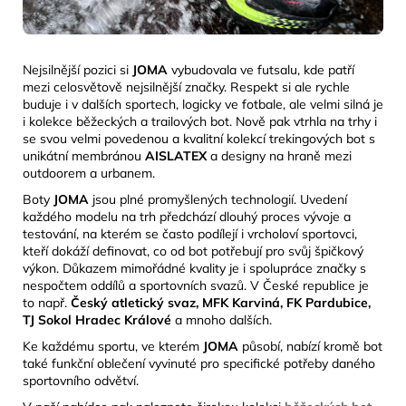
Nejsilnější pozici si
JOMA
vybudovala ve futsalu, kde patří
mezi celosvětově nejsilnější značky. Respekt si ale rychle
buduje i v dalších sportech, logicky ve fotbale, ale velmi silná je
i kolekce běžeckých a trailových bot. Nově pak vtrhla na trhy i
se svou velmi povedenou a kvalitní kolekcí trekingových bot s
unikátní membránou
AISLATEX
a designy na
hraně mezi
outdoorem a urbanem.
Boty
JOMA
jsou plné promyšlených technologií. Uvedení
každého modelu na trh předchází dlouhý proces vývoje a
testování, na kterém se často podílejí i vrcholoví sportovci,
kteří dokáží definovat, co od bot potřebují pro svůj špičkový
výkon. Důkazem mimořádné kvality je i spolupráce značky s
nespočtem oddílů a sportovních svazů. V České republice je
to např.
Český atletický svaz, MFK Karviná, FK Pardubice,
TJ Sokol Hradec Králové
a mnoho dalších.
Ke každému sportu, ve kterém
JOMA
působí, nabízí kromě bot
také funkční oblečení vyvinuté pro specifické potřeby daného
sportovního odvětví.