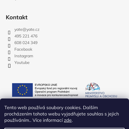
Kontakt
yate
@
yate.cz
495 221 476
608 024 349
Facebook
Instagram
Youtube
Tento web používá soubory cookies. Dalším
procházením tohoto webu vyjadřujete souhlas s jejich
používáním.. Více informací
zde
.