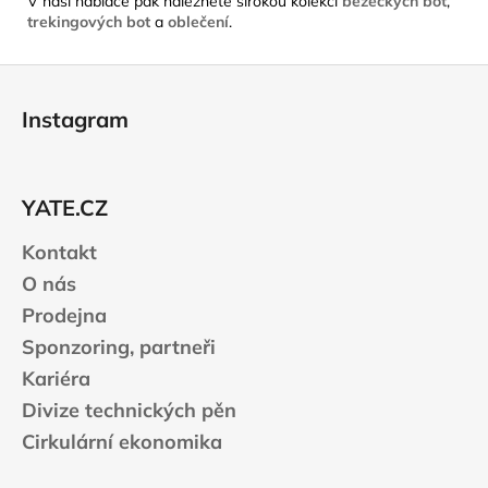
V naší nabídce pak naleznete širokou kolekci
běžeckých bot
,
trekingových bot
a
oblečení
.
Z
á
Instagram
p
a
t
YATE.CZ
í
Kontakt
O nás
Prodejna
Sponzoring, partneři
Kariéra
Divize technických pěn
Cirkulární ekonomika