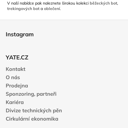
V naší nabídce pak naleznete širokou kolekci
běžeckých bot
,
trekingových bot
a
oblečení
.
Z
á
Instagram
p
a
t
YATE.CZ
í
Kontakt
O nás
Prodejna
Sponzoring, partneři
Kariéra
Divize technických pěn
Cirkulární ekonomika