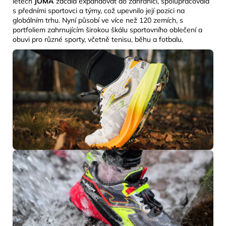
letech
JOMA
začala expandovat do zahraničí, spolupracovala
s předními sportovci a týmy, což upevnilo její pozici na
globálním trhu. Nyní působí ve více než 120 zemích, s
portfoliem zahrnujícím širokou škálu sportovního oblečení a
obuvi pro různé sporty, včetně tenisu, běhu a fotbalu.