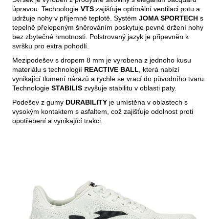
úpravou. Technologie
VTS
zajišťuje optimální ventilaci potu a
udržuje nohy v příjemné teplotě. Systém
JOMA SPORTECH
s
tepelně přelepeným šněrováním poskytuje pevné držení nohy
bez zbytečné hmotnosti. Polstrovaný jazyk je připevněn k
svršku pro extra pohodlí.
Mezipodešev s dropem 8 mm je vyrobena z jednoho kusu
materiálu s technologií
REACTIVE BALL
, která nabízí
vynikající tlumení nárazů a rychle se vrací do původního tvaru.
Technologie
STABILIS
zvyšuje stabilitu v oblasti paty.
Podešev z gumy
DURABILITY
je umístěna v oblastech s
vysokým kontaktem s asfaltem, což zajišťuje odolnost proti
opotřebení a vynikající trakci.