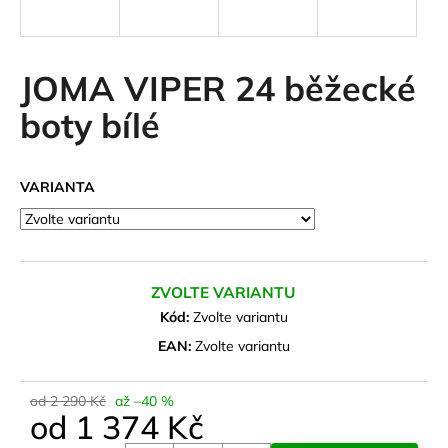
a
j
í
JOMA VIPER 24 běžecké
t
boty bílé
?
VARIANTA
HLEDAT
ZVOLTE VARIANTU
D
Kód:
Zvolte variantu
o
EAN:
Zvolte variantu
p
o
od 2 290 Kč
až –40 %
r
od
1 374 Kč
u