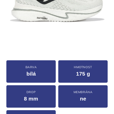
BARVA
HMOTNOST
bílá
175 g
DROP
MEMBRÁNA
8 mm
ne