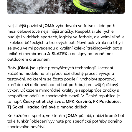
Nejsilnější pozici si
JOMA
vybudovala ve futsalu, kde patří
mezi celosvětově nejsilnější značky. Respekt si ale rychle
buduje i v dalších sportech, logicky ve fotbale, ale velmi silná je
i kolekce běžeckých a trailových bot. Nově pak vtrhla na trhy i
se svou velmi povedenou a kvalitní kolekcí trekingových bot s
unikátní membránou
AISLATEX
a designy na
hraně mezi
outdoorem a urbanem.
Boty
JOMA
jsou plné promyšlených technologií. Uvedení
každého modelu na trh předchází dlouhý proces vývoje a
testování, na kterém se často podílejí i vrcholoví sportovci,
kteří dokáží definovat, co od bot potřebují pro svůj špičkový
výkon. Důkazem mimořádné kvality je i spolupráce značky s
nespočtem oddílů a sportovních svazů. V České republice je
to např.
Český atletický svaz, MFK Karviná, FK Pardubice,
TJ Sokol Hradec Králové
a mnoho dalších.
Ke každému sportu, ve kterém
JOMA
působí, nabízí kromě bot
také funkční oblečení vyvinuté pro specifické potřeby daného
sportovního odvětví.