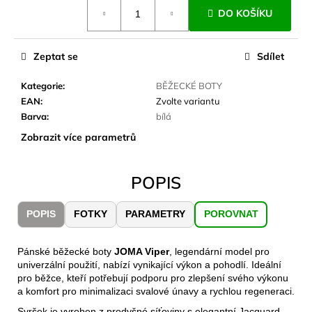
č
Měrná
DO KOŠÍKU
cena:
u
j
e
Zeptat se
Sdílet
m
e
Kategorie
:
BĚŽECKÉ BOTY
EAN
:
Zvolte variantu
Barva
:
bílá
CARNOSPORT
GEL
Zobrazit více parametrů
100
ML
899
POPIS
Kč
POPIS
FOTKY
PARAMETRY
POROVNAT
Pánské běžecké boty
JOMA Viper
, legendární model pro
univerzální použití, nabízí vynikající výkon a pohodlí. Ideální
pro běžce, kteří potřebují podporu pro zlepšení svého výkonu
a komfort pro minimalizaci svalové únavy a rychlou regeneraci.
Svršek je vyroben z prodyšné síťoviny s elegantní Jacquard