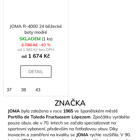
JOMA R-4000 24 běžecké
boty modré
SKLADEM
(1 ks)
2 790 Kč
–40 %
od 1 383 Kč bez DPH
1 674 Kč
od
DETAIL
37
38
43
ZNAČKA
JOMA
byla založena v roce
1965
ve španělském městě
Portillo de Toledo Fructuosem Lópezem
. Zpočátku vyráběla
pouze obuv, ale v 70. letech se začala specializovat na
sportovní vybavení, především na fotbalovou obuv. Díky
inovacím a zaměření na kvalitu se
JOMA
rychle rozšířila. V 90.