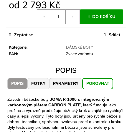
č
od
2 793 Kč
u
Měrná
j
DO KOŠÍKU
cena:
e
m
e
Zeptat se
Sdílet
Kategorie
:
DÁMSKÉ BOTY
JOMA
EAN
:
Zvolte variantu
SIERRA
25
BĚŽECKÉ
POPIS
TRAILOVÉ
BOTY
PÁNSKÉ
POPIS
FOTKY
PARAMETRY
POROVNAT
BLUE
1
603
Závodní běžecké boty
JOMA R-1000 s integrovaným
Kč
karbonovým plátem CARBON PLATE
, který funguje jako
Původně:
pružina a výrazně prodlužuje běžecký krok a zajišťuje rychlejší
2
časy a lepší výkony. Tyto boty jsou určeny pro rychlé běžce s
290
dobrou technikou, správnou svalovou prací a kontrolou kroku.
Kč
Byly testovány profesionálními běžci a jsou schváleny pro