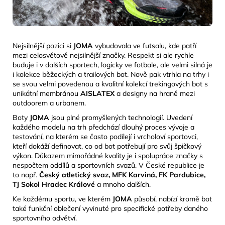
Nejsilnější pozici si
JOMA
vybudovala ve futsalu, kde patří
mezi celosvětově nejsilnější značky. Respekt si ale rychle
buduje i v dalších sportech, logicky ve fotbale, ale velmi silná je
i kolekce běžeckých a trailových bot. Nově pak vtrhla na trhy i
se svou velmi povedenou a kvalitní kolekcí trekingových bot s
unikátní membránou
AISLATEX
a designy na
hraně mezi
outdoorem a urbanem.
Boty
JOMA
jsou plné promyšlených technologií. Uvedení
každého modelu na trh předchází dlouhý proces vývoje a
testování, na kterém se často podílejí i vrcholoví sportovci,
kteří dokáží definovat, co od bot potřebují pro svůj špičkový
výkon. Důkazem mimořádné kvality je i spolupráce značky s
nespočtem oddílů a sportovních svazů. V České republice je
to např.
Český atletický svaz, MFK Karviná, FK Pardubice,
TJ Sokol Hradec Králové
a mnoho dalších.
Ke každému sportu, ve kterém
JOMA
působí, nabízí kromě bot
také funkční oblečení vyvinuté pro specifické potřeby daného
sportovního odvětví.