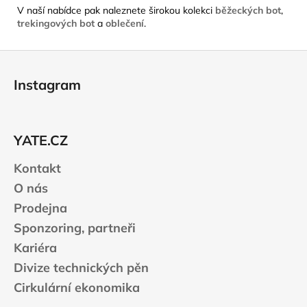
V naší nabídce pak naleznete širokou kolekci
běžeckých bot
,
trekingových bot
a
oblečení
.
Z
á
Instagram
p
a
t
YATE.CZ
í
Kontakt
O nás
Prodejna
Sponzoring, partneři
Kariéra
Divize technických pěn
Cirkulární ekonomika