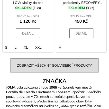
LOW vložky do bot
podkolenky RECOVERY
černá
SKLADEM
(1 ks)
SKLADEM
(3 ks)
926 Kč bez DPH
372 Kč bez DPH
1 120 Kč
450 Kč
DETAIL
DETAIL
S
L
XL
XXL
M
ZOBRAZIT VŠECHNY SOUVISEJÍCÍ PRODUKTY
ZNAČKA
JOMA
byla založena v roce
1965
ve španělském městě
Portillo de Toledo Fructuosem Lópezem
. Zpočátku vyráběla
pouze obuv, ale v 70. letech se začala specializovat na
sportovní vybavení, především na fotbalovou obuv. Díky
inovacím a zaměření na kvalitu se
JOMA
rychle rozšířila. V 90.