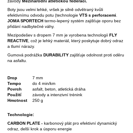
závody
Mezinárodní atletickou federací.
Boty jsou velmi lehké, vršek je silně odvětraný kvůli
efektivnímu odvodu potu (technologie
VTS s perforacemi
.
JOMA SPORTECH
termo-lepený systém zajišťuje oporu bez
přidání nadbytečné váhy.
Mezipodešev s dropem 7 mm je vyrobena technologií
FLY
REACTIVE
, což je lehký materiál, který poskytuje dobrý odraz
a tlumí nárazy.
Gumová podrážka
DURABILITY
zajišťuje odolnost proti oděru
na asfaltu.
Drop
7 mm
Tempo
do 4 min/km
Povrch
asfalt, beton, atletická dráha
Použití
závody a intenzivní trénink
Hmotnost
250 g
Technologie:
CARBON PLATE -
karbonový plát pro efektivní dynamický
odraz, delší krok a úsporu energie