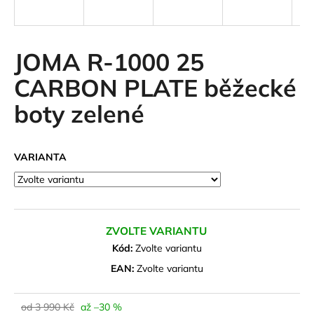
a
j
í
JOMA R-1000 25
t
CARBON PLATE běžecké
?
boty zelené
VARIANTA
HLEDAT
D
ZVOLTE VARIANTU
o
Kód:
Zvolte variantu
p
o
EAN:
Zvolte variantu
r
u
od 3 990 Kč
až –30 %