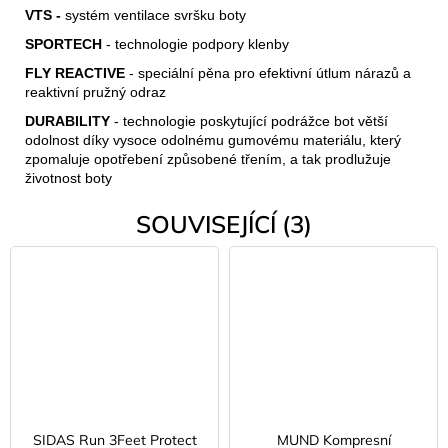
VTS -
systém ventilace svršku boty
SPORTECH
- technologie podpory klenby
FLY REACTIVE
- speciální pěna pro efektivní útlum nárazů a
reaktivní pružný odraz
DURABILITY
- technologie poskytující podrážce bot větší
odolnost díky vysoce odolnému gumovému materiálu, který
zpomaluje opotřebení způsobené třením, a tak prodlužuje
životnost boty
SOUVISEJÍCÍ (3)
SIDAS Run 3Feet Protect
MUND Kompresní