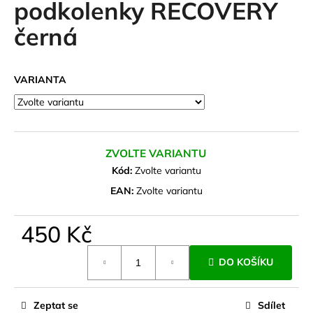
podkolenky RECOVERY
a
černá
j
í
t
VARIANTA
?
ZVOLTE VARIANTU
HLEDAT
Kód:
Zvolte variantu
EAN:
Zvolte variantu
D
450 Kč
o
Měrná
p
DO KOŠÍKU
cena:
o
r
u
Zeptat se
Sdílet