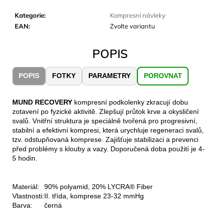
č
u
Kategorie
:
Kompresní návleky
j
EAN
:
Zvolte variantu
e
m
POPIS
e
POPIS
FOTKY
PARAMETRY
POROVNAT
CARNOSPORT
GEL
100
MUND RECOVERY
kompresní podkolenky zkracují dobu
ML
zotavení po fyzické aktivitě. Zlepšují průtok krve a okysličení
svalů. Vnitřní struktura je speciálně tvořená pro progresivní,
899
stabilní a efektivní kompresi, která urychluje regeneraci svalů,
Kč
tzv. odstupňovaná komprese. Zajišťuje stabilizaci a prevenci
před problémy s klouby a vazy. Doporučená doba použití je 4-
5 hodin.
Materiál:
90% polyamid, 20% LYCRA® Fiber
Vlastnosti:
II. třída, komprese 23-32 mmHg
Barva:
černá