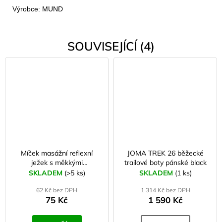
Výrobce: MUND
SOUVISEJÍCÍ (4)
Míček masážní reflexní
JOMA TREK 26 běžecké
ježek s měkkými
trailové boty pánské black
bodlinkami 6 cm růžový
SKLADEM
(>5 ks)
SKLADEM
(1 ks)
62 Kč bez DPH
1 314 Kč bez DPH
75 Kč
1 590 Kč