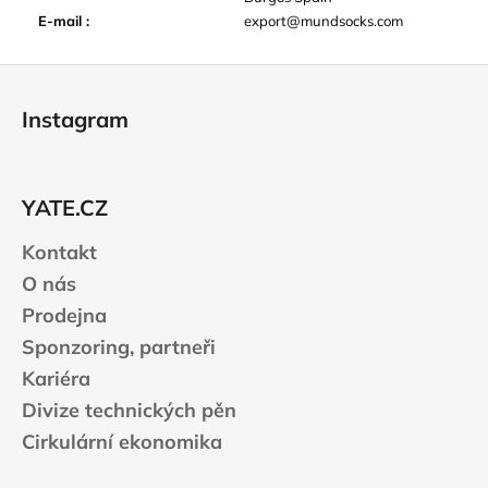
E-mail
:
export@mundsocks.com
Z
á
Instagram
p
a
t
YATE.CZ
í
Kontakt
O nás
Prodejna
Sponzoring, partneři
Kariéra
Divize technických pěn
Cirkulární ekonomika