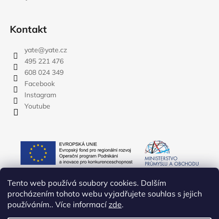
Kontakt
yate
@
yate.cz
495 221 476
608 024 349
Facebook
Instagram
Youtube
Tento web používá soubory cookies. Dalším
procházením tohoto webu vyjadřujete souhlas s jejich
používáním.. Více informací
zde
.