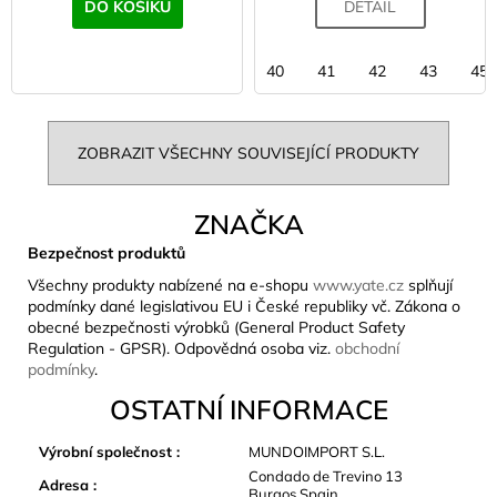
DO KOŠÍKU
DETAIL
40
41
42
43
45
ZOBRAZIT VŠECHNY SOUVISEJÍCÍ PRODUKTY
ZNAČKA
Bezpečnost produktů
Všechny produkty nabízené na e-shopu
www.yate.cz
splňují
podmínky dané legislativou EU i České republiky vč. Zákona o
obecné bezpečnosti výrobků (General Product Safety
Regulation - GPSR). Odpovědná osoba viz.
obchodní
podmínky
.
OSTATNÍ INFORMACE
Výrobní společnost
:
MUNDOIMPORT S.L.
Condado de Trevino 13
Adresa
:
Burgos Spain