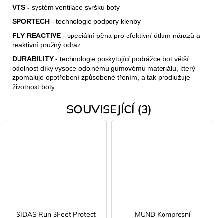
VTS -
systém ventilace svršku boty
SPORTECH
- technologie podpory klenby
FLY REACTIVE
- speciální pěna pro efektivní útlum nárazů a
reaktivní pružný odraz
DURABILITY
- technologie poskytující podrážce bot větší
odolnost díky vysoce odolnému gumovému materiálu, který
zpomaluje opotřebení způsobené třením, a tak prodlužuje
životnost boty
SOUVISEJÍCÍ (3)
SIDAS Run 3Feet Protect
MUND Kompresní