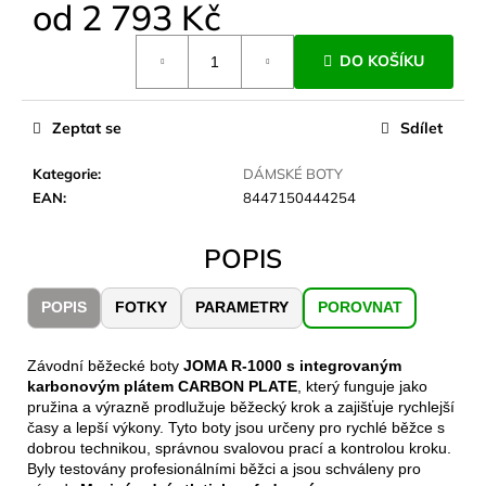
č
od
2 793 Kč
u
Měrná
j
DO KOŠÍKU
cena:
e
m
e
Zeptat se
Sdílet
Kategorie
:
DÁMSKÉ BOTY
LAKEN
EAN
:
8447150444254
LÁHEV
HLINÍK
FUTURA
POPIS
1500
ML
MODRÁ
POPIS
FOTKY
PARAMETRY
POROVNAT
379
Kč
Závodní běžecké boty
JOMA R-1000 s integrovaným
karbonovým plátem CARBON PLATE
, který funguje jako
pružina a výrazně prodlužuje běžecký krok a zajišťuje rychlejší
časy a lepší výkony. Tyto boty jsou určeny pro rychlé běžce s
dobrou technikou, správnou svalovou prací a kontrolou kroku.
Byly testovány profesionálními běžci a jsou schváleny pro