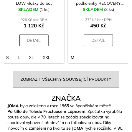
LOW vložky do bot
podkolenky RECOVERY
černá
SKLADEM
(1 ks)
SKLADEM
(3 ks)
926 Kč bez DPH
372 Kč bez DPH
1 120 Kč
450 Kč
DETAIL
DETAIL
S
L
XL
XXL
M
ZOBRAZIT VŠECHNY SOUVISEJÍCÍ PRODUKTY
ZNAČKA
JOMA
byla založena v roce
1965
ve španělském městě
Portillo de Toledo Fructuosem Lópezem
. Zpočátku vyráběla
pouze obuv, ale v 70. letech se začala specializovat na
sportovní vybavení, především na fotbalovou obuv. Díky
inovacím a zaměření na kvalitu se
JOMA
rychle rozšířila. V 90.