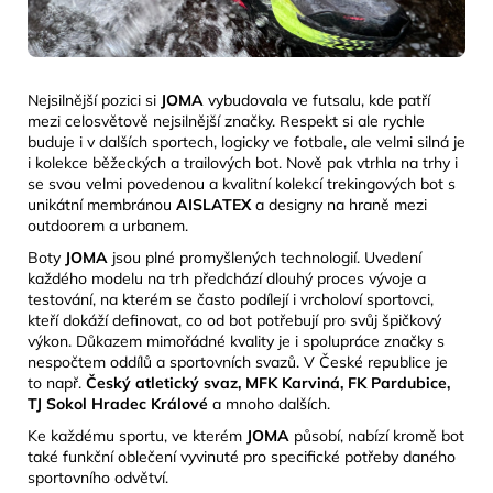
Nejsilnější pozici si
JOMA
vybudovala ve futsalu, kde patří
mezi celosvětově nejsilnější značky. Respekt si ale rychle
buduje i v dalších sportech, logicky ve fotbale, ale velmi silná je
i kolekce běžeckých a trailových bot. Nově pak vtrhla na trhy i
se svou velmi povedenou a kvalitní kolekcí trekingových bot s
unikátní membránou
AISLATEX
a designy na
hraně mezi
outdoorem a urbanem.
Boty
JOMA
jsou plné promyšlených technologií. Uvedení
každého modelu na trh předchází dlouhý proces vývoje a
testování, na kterém se často podílejí i vrcholoví sportovci,
kteří dokáží definovat, co od bot potřebují pro svůj špičkový
výkon. Důkazem mimořádné kvality je i spolupráce značky s
nespočtem oddílů a sportovních svazů. V České republice je
to např.
Český atletický svaz, MFK Karviná, FK Pardubice,
TJ Sokol Hradec Králové
a mnoho dalších.
Ke každému sportu, ve kterém
JOMA
působí, nabízí kromě bot
také funkční oblečení vyvinuté pro specifické potřeby daného
sportovního odvětví.