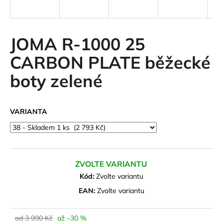
a
j
í
JOMA R-1000 25
t
CARBON PLATE běžecké
?
boty zelené
VARIANTA
HLEDAT
D
ZVOLTE VARIANTU
o
Kód:
Zvolte variantu
p
o
EAN:
Zvolte variantu
r
u
od 3 990 Kč
až –30 %