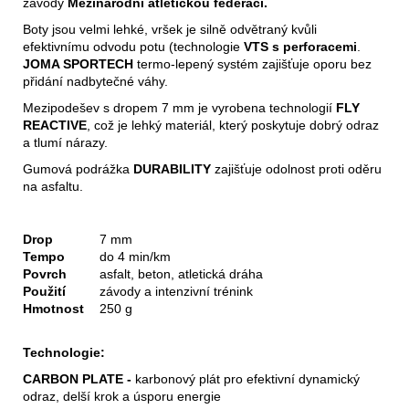
závody
Mezinárodní atletickou federací.
Boty jsou velmi lehké, vršek je silně odvětraný kvůli
efektivnímu odvodu potu (technologie
VTS s perforacemi
.
JOMA SPORTECH
termo-lepený systém zajišťuje oporu bez
přidání nadbytečné váhy.
Mezipodešev s dropem 7 mm je vyrobena technologií
FLY
REACTIVE
, což je lehký materiál, který poskytuje dobrý odraz
a tlumí nárazy.
Gumová podrážka
DURABILITY
zajišťuje odolnost proti oděru
na asfaltu.
Drop
7 mm
Tempo
do 4 min/km
Povrch
asfalt, beton, atletická dráha
Použití
závody a intenzivní trénink
Hmotnost
250 g
Technologie:
CARBON PLATE -
karbonový plát pro efektivní dynamický
odraz, delší krok a úsporu energie