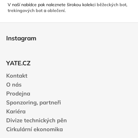
V naší nabídce pak naleznete širokou kolekci
běžeckých bot
,
trekingových bot
a
oblečení
.
Z
á
Instagram
p
a
t
YATE.CZ
í
Kontakt
O nás
Prodejna
Sponzoring, partneři
Kariéra
Divize technických pěn
Cirkulární ekonomika