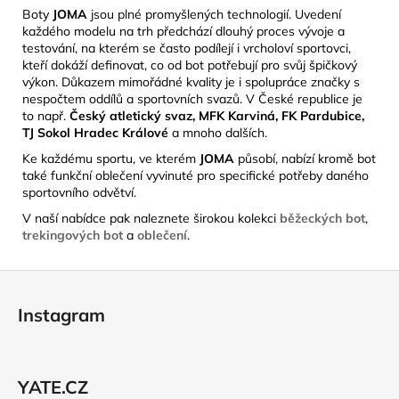
Boty
JOMA
jsou plné promyšlených technologií. Uvedení
každého modelu na trh předchází dlouhý proces vývoje a
testování, na kterém se často podílejí i vrcholoví sportovci,
kteří dokáží definovat, co od bot potřebují pro svůj špičkový
výkon. Důkazem mimořádné kvality je i spolupráce značky s
nespočtem oddílů a sportovních svazů. V České republice je
to např.
Český atletický svaz, MFK Karviná, FK Pardubice,
TJ Sokol Hradec Králové
a mnoho dalších.
Ke každému sportu, ve kterém
JOMA
působí, nabízí kromě bot
také funkční oblečení vyvinuté pro specifické potřeby daného
sportovního odvětví.
V naší nabídce pak naleznete širokou kolekci
běžeckých bot
,
trekingových bot
a
oblečení
.
Z
á
Instagram
p
a
t
YATE.CZ
í