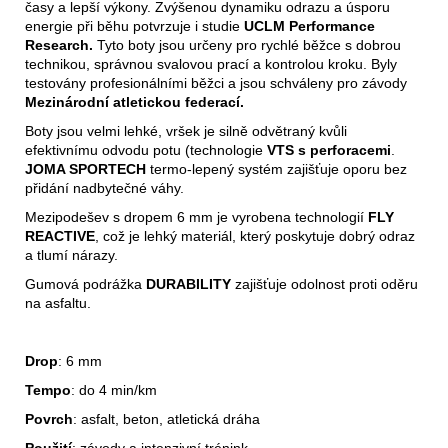
časy a lepší výkony. Zvýšenou dynamiku odrazu a úsporu
energie při běhu potvrzuje i studie
UCLM Performance
Research.
Tyto boty jsou určeny pro rychlé běžce s dobrou
technikou, správnou svalovou prací a kontrolou kroku. Byly
testovány profesionálními běžci a jsou schváleny pro závody
Mezinárodní atletickou federací.
Boty jsou velmi lehké, vršek je silně odvětraný kvůli
efektivnímu odvodu potu (technologie
VTS s perforacemi
.
JOMA SPORTECH
termo-lepený systém zajišťuje oporu bez
přidání nadbytečné váhy.
Mezipodešev s dropem 6 mm je vyrobena technologií
FLY
REACTIVE
, což je lehký materiál, který poskytuje dobrý odraz
a tlumí nárazy.
Gumová podrážka
DURABILITY
zajišťuje odolnost proti oděru
na asfaltu.
Drop
: 6 mm
Tempo
: do 4 min/km
Povrch
: asfalt, beton, atletická dráha
Použití
: závody a intenzivní trénink