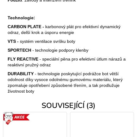
Technologie:
CARBON PLATE -
karbonový plát pro efektivní dynamický
odraz, delší krok a úsporu energie
VTS -
systém ventilace svršku boty
SPORTECH
- technologie podpory klenby
FLY REACTIVE
- speciální pěna pro efektivní útlum nárazů a
reaktivní pružný odraz
DURABILITY
- technologie poskytující podrážce bot větší
odolnost díky vysoce odolnému gumovému materiálu, který
zpomaluje opotřebení způsobené třením, a tak prodlužuje
životnost boty
SOUVISEJÍCÍ (3)
AKCE