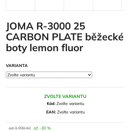
a
j
í
JOMA R-3000 25
t
CARBON PLATE běžecké
?
boty lemon fluor
VARIANTA
HLEDAT
D
ZVOLTE VARIANTU
o
Kód:
Zvolte variantu
p
o
EAN:
Zvolte variantu
r
u
od 3 990 Kč
až –30 %