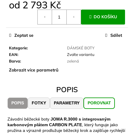
č
od
2 793 Kč
u
Měrná
j
DO KOŠÍKU
cena:
e
m
e
Zeptat se
Sdílet
Kategorie
:
DÁMSKÉ BOTY
JOMA
EAN
:
Zvolte variantu
SIERRA
Barva
:
zelená
25
BĚŽECKÉ
Zobrazit více parametrů
TRAILOVÉ
BOTY
PÁNSKÉ
BLUE
POPIS
1
603
POPIS
FOTKY
PARAMETRY
POROVNAT
Kč
Původně:
2
Závodní běžecké boty
JOMA R.3000 s integrovaným
290
karbonovým plátem CARBON PLATE
, který funguje jako
Kč
pružina a výrazně prodlužuje běžecký krok a zajišťuje rychlejší