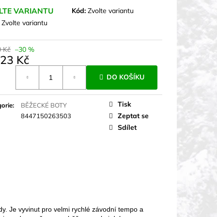
LTE VARIANTU
Kód:
Zvolte variantu
:
Zvolte variantu
0 Kč
–30 %
023 Kč
á
DO KOŠÍKU
Tisk
orie
:
BĚŽECKÉ BOTY
Zeptat se
8447150263503
Sdílet
dy. Je vyvinut pro velmi rychlé závodní tempo a