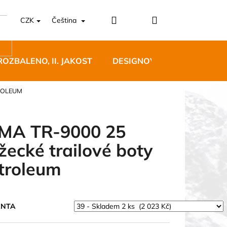
Přihlášení
Nákupní
CZK
Čeština
košík
ROZBALENO, II. JAKOST
DESIGNOVÝ NÁBYTEK
ROLEUM
MA TR-9000 25
žecké trailové boty
5 BĚŽECKÉ TRAILOVÉ
troleum
BLUE
 Kč
ANTA