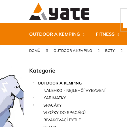
K
Přejít
na
o
obsah
Zpět
Zpět
š
do
do
í
k
obchodu
obchodu
OUTDOOR A KEMPING
FITNESS
DOMŮ
OUTDOOR A KEMPING
BOTY
P
o
Kategorie
Přeskočit
s
kategorie
t
OUTDOOR A KEMPING
r
CARNOSPORT GEL 100 ML
NALEHKO - NEJLEHČÍ VYBAVENÍ
a
899 Kč
KARIMATKY
n
SPACÁKY
n
VLOŽKY DO SPACÁKŮ
í
BIVAKOVACÍ PYTLE
p