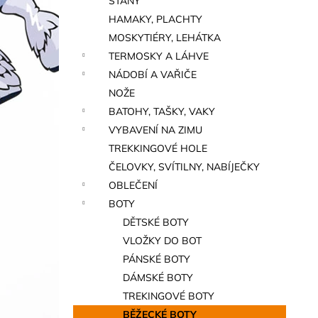
STANY
a
HAMAKY, PLACHTY
n
MOSKYTIÉRY, LEHÁTKA
e
TERMOSKY A LÁHVE
l
NÁDOBÍ A VAŘIČE
NOŽE
BATOHY, TAŠKY, VAKY
VYBAVENÍ NA ZIMU
TREKKINGOVÉ HOLE
ČELOVKY, SVÍTILNY, NABÍJEČKY
OBLEČENÍ
BOTY
DĚTSKÉ BOTY
VLOŽKY DO BOT
PÁNSKÉ BOTY
DÁMSKÉ BOTY
TREKINGOVÉ BOTY
BĚŽECKÉ BOTY