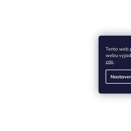
Tento web 
webu vyjadř
zde
.
Nastaven