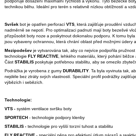
podporuje dosažení maximální rychlosti a výkonu. Tyto běžecké bot
technikou běhu. Ideální pro terén s relativně nízkou obtížností a vzd
Svršek
bot je opatřen perforací
VTS
, která zajišťuje proudění vzdu
nadměrně se nepotí.
Pro optimalizaci padnutí mají boty bezešvé vlož
přizpůsobit boty noze a poskytnout dokonalou podporu.
K tomu byla
jsou vybaveny ochrannou,
která chrání oblast před možnými údery a
Mezipodešev
je vytvarována tak, aby co nejvíce podpořila pružnos
technologie
FLY REACTIVE
, lehkého materiálu, který pohání běžc
Část
STABILIS
poskytuje potřebnou stabilitu, aby se omezilo zbyteč
Podrážka je vyrobena z gumy
DURABILITY
. Ta byla vyvinuta tak, a
nejdéle bez ztráty svých vlastností.
Speciální profil podrážky zajišťuje
výbězích i sebězích.
Technologie:
VTS -
systém ventilace svršku boty
SPORTECH
- technologie podpory klenby
STABILIS -
technologie pro vyšší torzní tuhost a stabilitu
FLY REACTIVE
- speciální pěna pro efektivní útlum nárazů a reakti