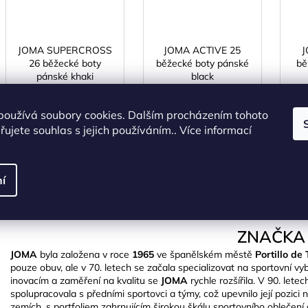
JOMA SUPERCROSS
JOMA ACTIVE 25
J
26 běžecké boty
běžecké boty pánské
bě
pánské khaki
black
SKLADEM
(1 ks)
SKLADEM
(1 ks)
1 290 Kč
–30 %
používá soubory cookies. Dalším procházením tohoto
1 975 Kč bez DPH
746 Kč bez DPH
od
2 390 Kč
903 Kč
ujete souhlas s jejich používáním.. Více informací
DETAIL
DETAIL
í
40
42
43
44
45
41
45
ZNAČKA
JOMA
byla založena v roce
1965
ve španělském městě
Portillo d
pouze obuv, ale v 70. letech se začala specializovat na sportovní v
inovacím a zaměření na kvalitu se
JOMA
rychle rozšířila. V 90. lete
spolupracovala s předními sportovci a týmy, což upevnilo její pozici 
zemích, s portfoliem zahrnujícím širokou škálu sportovního oblečení 