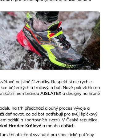
větově nejsilnější značky. Respekt si ale rychle
kolekce běžeckých a trailových bot. Nově pak vtrhla na
 s unikátní membránou
AISLATEX
a designy na
hraně
delu na trh předchází dlouhý proces vývoje a
áží definovat, co od bot potřebují pro svůj špičkový
em oddílů a sportovních svazů. V České republice
Sokol Hradec Králové
a mnoho dalších.
funkční oblečení vyvinuté pro specifické potřeby