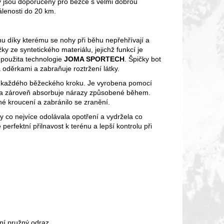
y jsou doporučeny pro běžce s velmi dobrou
álenosti do 20 km.
chu díky kterému se nohy při běhu nepřehřívají a
ky ze syntetického materiálu, jejichž funkcí je
 použita technologie
JOMA SPORTECH
.
Špičky bot
 oděrkami a zabraňuje roztržení látky.
t každého běžeckého kroku.
Je vyrobena pomocí
e a zároveň absorbuje nárazy způsobené během.
né kroucení a zabránilo se zranění.
by co nejvíce odolávala opotření a vydržela co
 perfektní přilnavost k terénu a lepší kontrolu při
vní pružný odraz