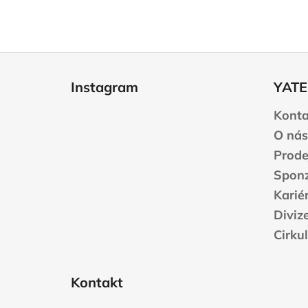
Z
á
Instagram
YATE
p
a
Konta
t
O nás
í
Prode
Sponz
Karié
Diviz
Cirku
Kontakt