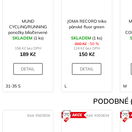
MUND
JOMA RECORD triko
M
CYCLING/RUNNING
pánské fluor green
ponožky bílo/červené
CO
SKLADEM
(1 ks)
SKLADEM
(1 ks)
300 Kč
–50 %
156 Kč bez DPH
124 Kč bez DPH
189 Kč
150 Kč
DETAIL
DETAIL
31-35 S
L
M
PODOBNÉ (
Kód:
X003926
Kód:
X003634
AKCE