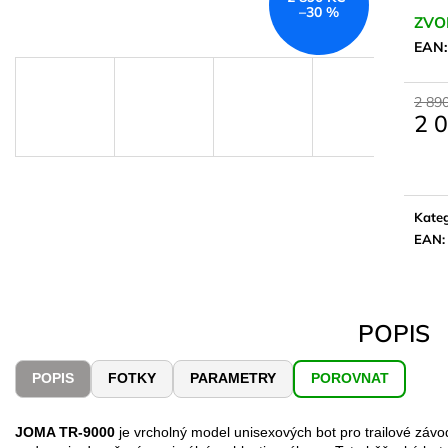
–30 %
ZVO
EAN
2 89
2 
Měrn
cena:
Kateg
EAN
:
POPIS
POPIS
FOTKY
PARAMETRY
POROVNAT
JOMA TR-9000
je vrcholný model unisexových bot pro trailové závo