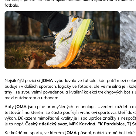
fotbalu.
Nejsilnější pozici si
JOMA
vybudovala ve futsalu, kde patří mezi celos
buduje i v dalších sportech, logicky ve fotbale, ale velmi silná je i 
trhy i se svou velmi povedenou a kvalitní kolekcí trekingových bot
mezi outdoorem a urbanem.
Boty
JOMA
jsou plné promyšlených technologií. Uvedení každého mo
testování, na kterém se často podílejí i vrcholoví sportovci, kteří dok
výkon. Důkazem mimořádné kvality je i spolupráce značky s nespočt
je to např.
Český atletický svaz, MFK Karviná, FK Pardubice, TJ 
Ke každému sportu, ve kterém
JOMA
působí, nabízí kromě bot také 