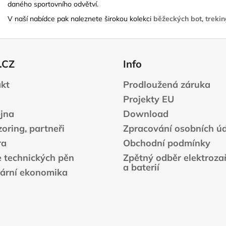
daného sportovního odvětví.
V naší nabídce pak naleznete širokou kolekci
běžeckých bot
,
treki
.CZ
Info
kt
Prodloužená záruka
Projekty EU
jna
Download
oring, partneři
Zpracování osobních ú
ra
Obchodní podmínky
e technických pěn
Zpětný odběr elektrozař
a baterií
lární ekonomika