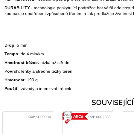
DURABILITY
- technologie poskytující podrážce bot větší odolnos
zpomaluje opotřebení způsobené třením, a tak prodlužuje životnost 
Drop
: 6 mm
Tempo
: do 4 min/km
Hmotnost běžce:
nízká až střední
Povrch
: lehký a středně těžký terén
Hmotnost
: 190 g
Použití
: závody a intenzivní trénink
SOUVISEJÍCÍ 
Kód:
SB00094
Kód:
X002503
AKCE