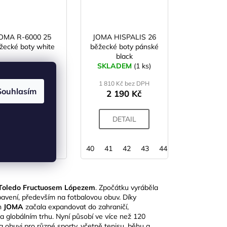
OMA R-6000 25
JOMA HISPALIS 26
žecké boty white
běžecké boty pánské
black
SKLADEM
(1 ks)
SKLADEM
(1 ks)
2 390 Kč
–30 %
 1 383 Kč bez DPH
1 810 Kč bez DPH
Souhlasím
1 673 Kč
2 190 Kč
od
DETAIL
DETAIL
40
41
42
43
44
45
e Toledo Fructuosem Lópezem
. Zpočátku vyráběla
ybavení, především na fotbalovou obuv. Díky
ch
JOMA
začala expandovat do zahraničí,
na globálním trhu. Nyní působí ve více než 120
a obuvi pro různé sporty, včetně tenisu, běhu a