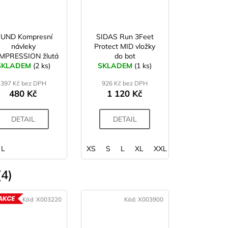
UND Kompresní
SIDAS Run 3Feet
návleky
Protect MID vložky
MPRESSION žlutá
do bot
SKLADEM
(2 ks)
SKLADEM
(1 ks)
397 Kč bez DPH
926 Kč bez DPH
480 Kč
1 120 Kč
DETAIL
DETAIL
L
XS
S
L
XL
XXL
4)
Kód:
X003220
Kód:
X003900
AKCE