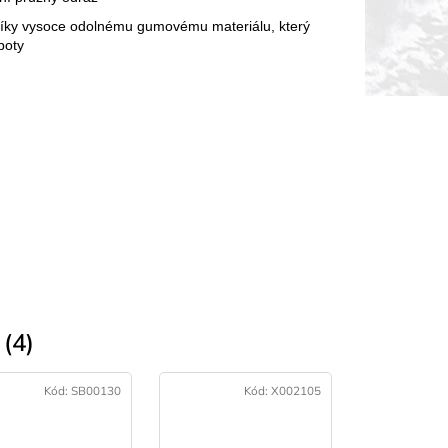
t díky vysoce odolnému gumovému materiálu, který
boty
(4)
Kód:
SB00130
Kód:
X002105