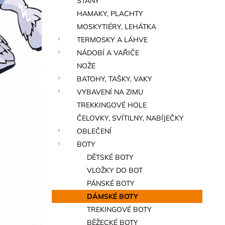
STANY
a
HAMAKY, PLACHTY
n
MOSKYTIÉRY, LEHÁTKA
e
TERMOSKY A LÁHVE
l
NÁDOBÍ A VAŘIČE
NOŽE
BATOHY, TAŠKY, VAKY
VYBAVENÍ NA ZIMU
TREKKINGOVÉ HOLE
ČELOVKY, SVÍTILNY, NABÍJEČKY
OBLEČENÍ
BOTY
DĚTSKÉ BOTY
VLOŽKY DO BOT
PÁNSKÉ BOTY
DÁMSKÉ BOTY
TREKINGOVÉ BOTY
BĚŽECKÉ BOTY