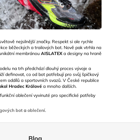
větově nejsilnější značky. Respekt si ale rychle
kolekce běžeckých a trailových bot. Nově pak vtrhla na
 s unikátní membránou
AISLATEX
a designy na
hraně
delu na trh předchází dlouhý proces vývoje a
áží definovat, co od bot potřebují pro svůj špičkový
em oddílů a sportovních svazů. V České republice
Sokol Hradec Králové
a mnoho dalších.
funkční oblečení vyvinuté pro specifické potřeby
ngových bot
a
oblečení
.
Blog