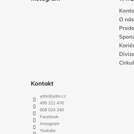
p
a
Konta
t
O nás
í
Prode
Sponz
Karié
Diviz
Cirku
Kontakt
yate
@
yate.cz
495 221 476
608 024 349
Facebook
Instagram
Youtube