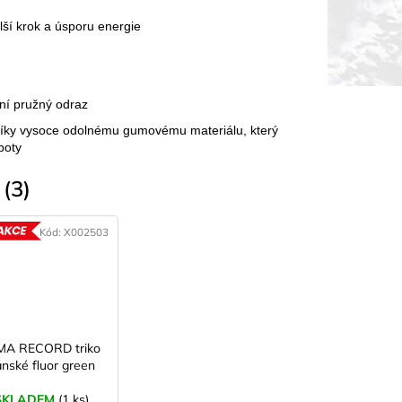
lší krok a úsporu energie
vní pružný odraz
t díky vysoce odolnému gumovému materiálu, který
boty
(3)
Kód:
X002503
AKCE
MA RECORD triko
nské fluor green
SKLADEM
(1 ks)