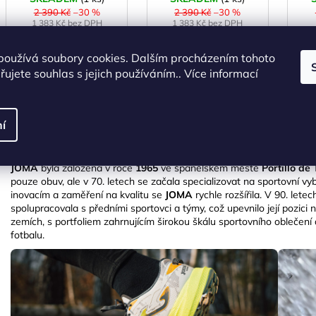
2 390 Kč
–30 %
2 390 Kč
–30 %
1 383 Kč bez DPH
1 383 Kč bez DPH
1 673 Kč
1 673 Kč
používá soubory cookies. Dalším procházením tohoto
ujete souhlas s jejich používáním.. Více informací
DETAIL
DETAIL
40
43
41
í
ZNAČKA
JOMA
byla založena v roce
1965
ve španělském městě
Portillo d
pouze obuv, ale v 70. letech se začala specializovat na sportovní v
inovacím a zaměření na kvalitu se
JOMA
rychle rozšířila. V 90. lete
spolupracovala s předními sportovci a týmy, což upevnilo její pozici 
zemích, s portfoliem zahrnujícím širokou škálu sportovního oblečení 
fotbalu.