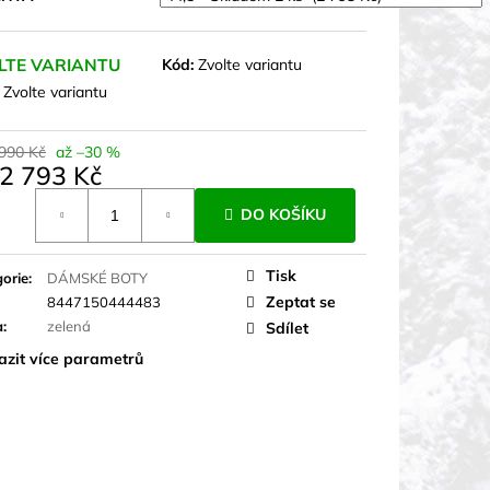
LTE VARIANTU
Kód:
Zvolte variantu
:
Zvolte variantu
 990 Kč
až –30 %
2 793 Kč
á
DO KOŠÍKU
Tisk
orie
:
DÁMSKÉ BOTY
Zeptat se
8447150444483
a
:
zelená
Sdílet
azit více parametrů