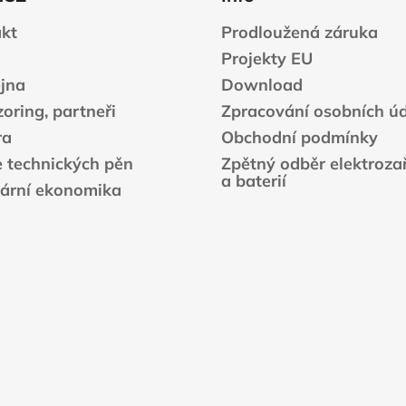
kt
Prodloužená záruka
Projekty EU
jna
Download
oring, partneři
Zpracování osobních ú
ra
Obchodní podmínky
e technických pěn
Zpětný odběr elektrozař
a baterií
lární ekonomika