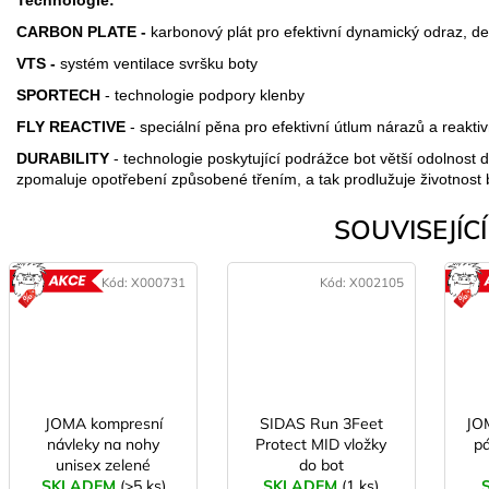
CARBON PLATE -
karbonový plát pro efektivní dynamický odraz, de
VTS -
systém ventilace svršku boty
SPORTECH
- technologie podpory klenby
FLY REACTIVE
- speciální pěna pro efektivní útlum nárazů a reakti
DURABILITY
- technologie poskytující podrážce bot větší odolnos
zpomaluje opotřebení způsobené třením, a tak prodlužuje životnost 
SOUVISEJÍCÍ 
Kód:
X000731
Kód:
X002105
AKCE
JOMA kompresní
SIDAS Run 3Feet
JO
návleky na nohy
Protect MID vložky
pá
unisex zelené
do bot
SKLADEM
(>5 ks)
SKLADEM
(1 ks)