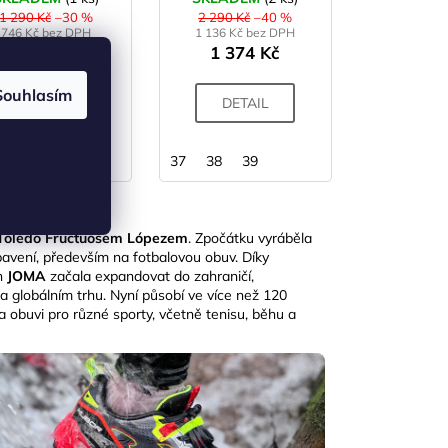
1 290 Kč
–30 %
2 290 Kč
–40 %
746 Kč bez DPH
1 136 Kč bez DPH
903 Kč
1 374 Kč
Souhlasím
DETAIL
DETAIL
37
38
39
e Toledo Fructuosem Lópezem
. Zpočátku vyráběla
ybavení, především na fotbalovou obuv. Díky
ch
JOMA
začala expandovat do zahraničí,
na globálním trhu. Nyní působí ve více než 120
a obuvi pro různé sporty, včetně tenisu, běhu a