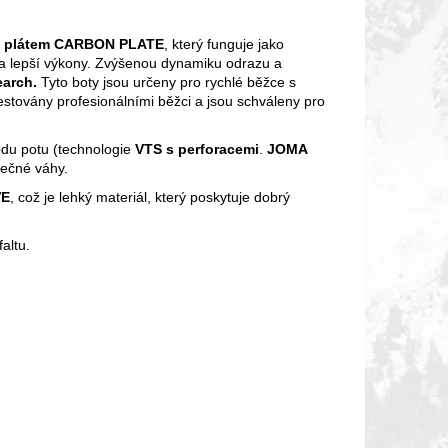
m plátem CARBON PLATE
, který funguje jako
y a lepší výkony. Zvýšenou dynamiku odrazu a
earch.
Tyto boty jsou určeny pro rychlé běžce s
estovány profesionálními běžci a jsou schváleny pro
odu potu (technologie
VTS s perforacemi
.
JOMA
tečné váhy.
VE
, což je lehký materiál, který poskytuje dobrý
altu.