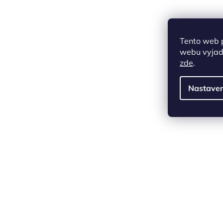
Tento web 
webu vyjadř
zde
.
Nastaven