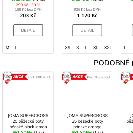
290 Kč
–30 %
168 Kč bez DPH
926 Kč bez DPH
203 Kč
1 120 Kč
DETAIL
DETAIL
M
L
XS
S
L
XL
XXL
L
PODOBNÉ (
Kód:
X002674
Kód:
X002668
AKCE
AKCE
JOMA SUPERCROSS
JOMA SUPERCROSS
J
25 běžecké boty
25 běžecké boty
běž
pánské black lemon
pánské orange
SKLADEM
(1 ks)
SKLADEM
(1 ks)