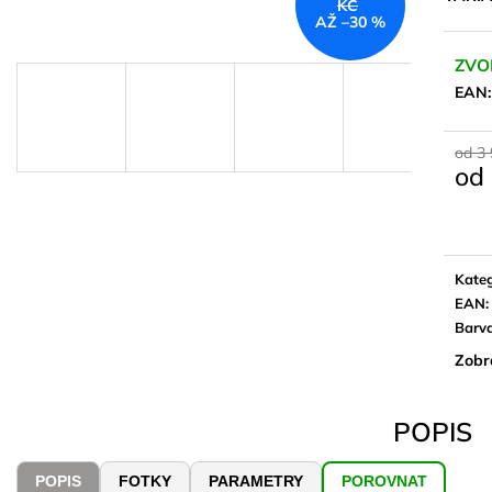
KČ
AŽ –30 %
ZVO
EAN
od 3
od
Měrn
cena:
Kateg
EAN
:
Barv
Zobr
POPIS
POPIS
FOTKY
PARAMETRY
POROVNAT