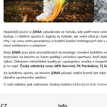
Nejsilnější pozici si
JOMA
vybudovala ve futsalu, kde patří mezi celos
buduje i v dalších sportech, logicky ve fotbale, ale velmi silná je i 
trhy i se svou velmi povedenou a kvalitní kolekcí trekingových bot
mezi outdoorem a urbanem.
Boty
JOMA
jsou plné promyšlených technologií. Uvedení každého mo
testování, na kterém se často podílejí i vrcholoví sportovci, kteří dok
výkon. Důkazem mimořádné kvality je i spolupráce značky s nespočt
je to např.
Český atletický svaz, MFK Karviná, FK Pardubice, TJ 
Ke každému sportu, ve kterém
JOMA
působí, nabízí kromě bot také 
daného sportovního odvětví.
V naší nabídce pak naleznete širokou kolekci
běžeckých bot
,
treki
.CZ
Info