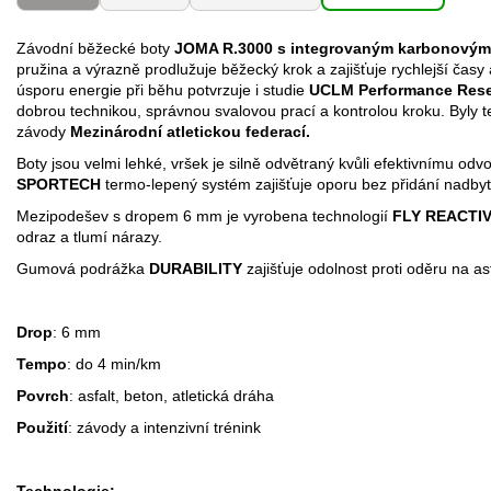
Závodní běžecké boty
JOMA R.3000 s integrovaným karbonový
pružina a výrazně prodlužuje běžecký krok a zajišťuje rychlejší čas
úsporu energie při běhu potvrzuje i studie
UCLM Performance Res
dobrou technikou, správnou svalovou prací a kontrolou kroku. Byly t
závody
Mezinárodní atletickou federací.
Boty jsou velmi lehké, vršek je silně odvětraný kvůli efektivnímu odv
SPORTECH
termo-lepený systém zajišťuje oporu bez přidání nadby
Mezipodešev s dropem 6 mm je vyrobena technologií
FLY REACTI
odraz a tlumí nárazy.
Gumová podrážka
DURABILITY
zajišťuje odolnost proti oděru na asf
Drop
: 6 mm
Tempo
: do 4 min/km
Povrch
: asfalt, beton, atletická dráha
Použití
: závody a intenzivní trénink
Technologie: