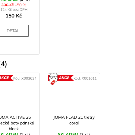
300 Kč
–50 %
124 Kč bez DPH
150 Kč
DETAIL
4)
Kód:
X003634
Kód:
X001611
AKCE
AKCE
OMA ACTIVE 25
JOMA FLAD 21 tretry
ecké boty pánské
coral
black
SKLADEM
(1 ks)
SKLADEM
(2 ks)