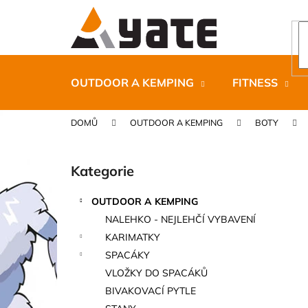
K
Přejít
na
o
obsah
Zpět
Zpět
š
do
do
í
k
obchodu
obchodu
OUTDOOR A KEMPING
FITNESS
DOMŮ
OUTDOOR A KEMPING
BOTY
P
o
Kategorie
Přeskočit
s
kategorie
t
OUTDOOR A KEMPING
r
CARNOSPORT GEL 100 ML
NALEHKO - NEJLEHČÍ VYBAVENÍ
a
899 Kč
KARIMATKY
n
SPACÁKY
n
VLOŽKY DO SPACÁKŮ
í
BIVAKOVACÍ PYTLE
p