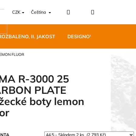
Přihlášení
Nákupní
CZK
Čeština
košík
ROZBALENO, II. JAKOST
DESIGNOVÝ NÁBYTEK
LEMON FLUOR
MA R-3000 25
RBON PLATE
5 BĚŽECKÉ TRAILOVÉ
žecké boty lemon
BLUE
uor
 Kč
ANTA