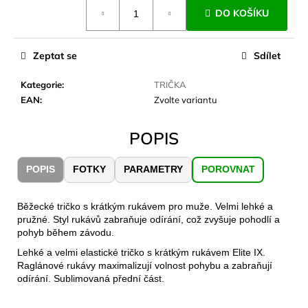
č
Měrná
DO KOŠÍKU
cena:
u
j
e
Zeptat se
Sdílet
m
e
Kategorie
:
TRIČKA
EAN
:
Zvolte variantu
JOMA
SIERRA
POPIS
25
BĚŽECKÉ
TRAILOVÉ
POPIS
FOTKY
PARAMETRY
POROVNAT
BOTY
PÁNSKÉ
BLUE
Běžecké tričko s krátkým rukávem pro muže. Velmi lehké a
1
pružné. Styl rukávů zabraňuje odírání, což zvyšuje pohodlí a
603
pohyb během závodu.
Kč
Lehké a velmi elastické tričko s krátkým rukávem Elite IX.
Původně:
2
Raglánové rukávy maximalizují volnost pohybu a zabraňují
290
odírání. Sublimovaná přední část.
Kč