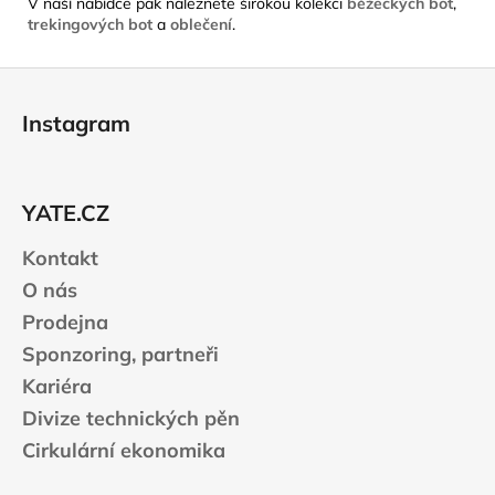
V naší nabídce pak naleznete širokou kolekci
běžeckých bot
,
trekingových bot
a
oblečení
.
Z
á
Instagram
p
a
t
YATE.CZ
í
Kontakt
O nás
Prodejna
Sponzoring, partneři
Kariéra
Divize technických pěn
Cirkulární ekonomika