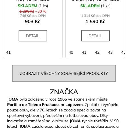
SKLADEM
(1 ks)
SKLADEM
(1 ks)
1 290 Kč
–30 %
746 Kč bez DPH
1 314 Kč bez DPH
903 Kč
1 590 Kč
DETAIL
DETAIL
41
40
41
42
43
45
ZOBRAZIT VŠECHNY SOUVISEJÍCÍ PRODUKTY
ZNAČKA
JOMA
byla založena v roce
1965
ve španělském městě
Portillo de Toledo Fructuosem Lópezem
. Zpočátku vyráběla
pouze obuv, ale v 70. letech se začala specializovat na
sportovní vybavení, především na fotbalovou obuv. Díky
inovacím a zaměření na kvalitu se
JOMA
rychle rozšířila. V 90.
letech
JOMA
začala expandovat do zahraničí, spolupracovala