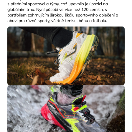
s předními sportovci a týmy, což upevnilo její pozici na
globálním trhu. Nyní působí ve více než 120 zemích, s
portfoliem zahrnujícím širokou škálu sportovního oblečení a
obuvi pro různé sporty, včetně tenisu, běhu a fotbalu.