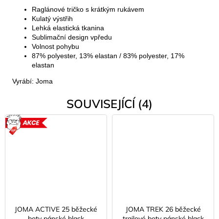
Raglánové tričko s krátkým rukávem
Kulatý výstřih
Lehká elastická tkanina
Sublimační design vpředu
Volnost pohybu
87% polyester, 13% elastan / 83% polyester, 17%
elastan
Vyrábí: Joma
SOUVISEJÍCÍ (4)
AKCE
JOMA ACTIVE 25 běžecké
JOMA TREK 26 běžecké
boty pánské black
trailové boty pánské black