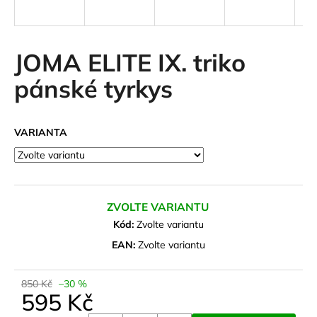
a
j
í
JOMA ELITE IX. triko
t
pánské tyrkys
?
VARIANTA
HLEDAT
ZVOLTE VARIANTU
D
Kód:
Zvolte variantu
o
EAN:
Zvolte variantu
p
o
850 Kč
–30 %
r
595 Kč
u