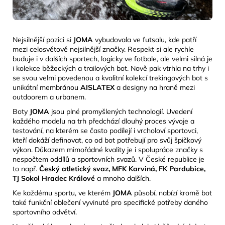
Nejsilnější pozici si
JOMA
vybudovala ve futsalu, kde patří
mezi celosvětově nejsilnější značky. Respekt si ale rychle
buduje i v dalších sportech, logicky ve fotbale, ale velmi silná je
i kolekce běžeckých a trailových bot. Nově pak vtrhla na trhy i
se svou velmi povedenou a kvalitní kolekcí trekingových bot s
unikátní membránou
AISLATEX
a designy na
hraně mezi
outdoorem a urbanem.
Boty
JOMA
jsou plné promyšlených technologií. Uvedení
každého modelu na trh předchází dlouhý proces vývoje a
testování, na kterém se často podílejí i vrcholoví sportovci,
kteří dokáží definovat, co od bot potřebují pro svůj špičkový
výkon. Důkazem mimořádné kvality je i spolupráce značky s
nespočtem oddílů a sportovních svazů. V České republice je
to např.
Český atletický svaz, MFK Karviná, FK Pardubice,
TJ Sokol Hradec Králové
a mnoho dalších.
Ke každému sportu, ve kterém
JOMA
působí, nabízí kromě bot
také funkční oblečení vyvinuté pro specifické potřeby daného
sportovního odvětví.