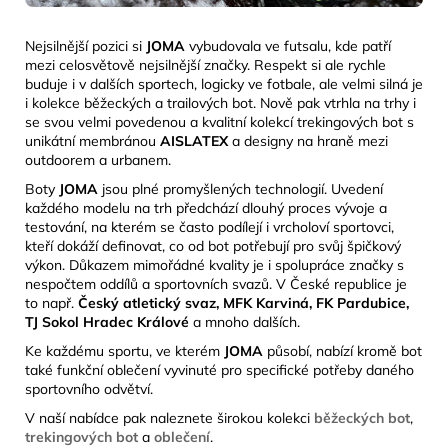
Nejsilnější pozici si
JOMA
vybudovala ve futsalu, kde patří
mezi celosvětově nejsilnější značky. Respekt si ale rychle
buduje i v dalších sportech, logicky ve fotbale, ale velmi silná je
i kolekce běžeckých a trailových bot. Nově pak vtrhla na trhy i
se svou velmi povedenou a kvalitní kolekcí trekingových bot s
unikátní membránou
AISLATEX
a designy na
hraně mezi
outdoorem a urbanem.
Boty
JOMA
jsou plné promyšlených technologií. Uvedení
každého modelu na trh předchází dlouhý proces vývoje a
testování, na kterém se často podílejí i vrcholoví sportovci,
kteří dokáží definovat, co od bot potřebují pro svůj špičkový
výkon. Důkazem mimořádné kvality je i spolupráce značky s
nespočtem oddílů a sportovních svazů. V České republice je
to např.
Český atletický svaz, MFK Karviná, FK Pardubice,
TJ Sokol Hradec Králové
a mnoho dalších.
Ke každému sportu, ve kterém
JOMA
působí, nabízí kromě bot
také funkční oblečení vyvinuté pro specifické potřeby daného
sportovního odvětví.
V naší nabídce pak naleznete širokou kolekci
běžeckých bot
,
trekingových bot
a
oblečení
.