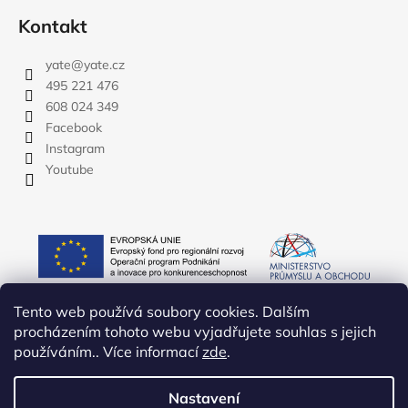
Kontakt
yate
@
yate.cz
495 221 476
608 024 349
Facebook
Instagram
Youtube
Tento web používá soubory cookies. Dalším
procházením tohoto webu vyjadřujete souhlas s jejich
používáním.. Více informací
zde
.
Nastavení