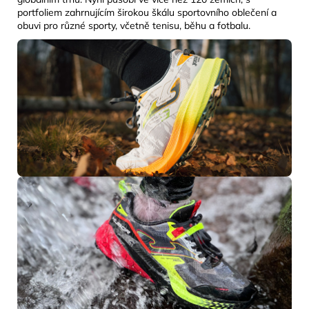
portfoliem zahrnujícím širokou škálu sportovního oblečení a
obuvi pro různé sporty, včetně tenisu, běhu a fotbalu.