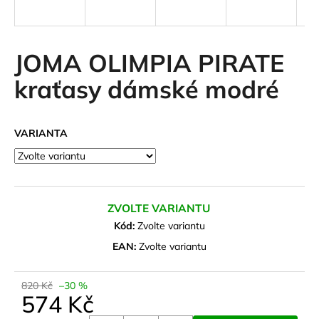
a
j
í
JOMA OLIMPIA PIRATE
t
kraťasy dámské modré
?
VARIANTA
HLEDAT
ZVOLTE VARIANTU
D
Kód:
Zvolte variantu
o
EAN:
Zvolte variantu
p
o
820 Kč
–30 %
r
574 Kč
u