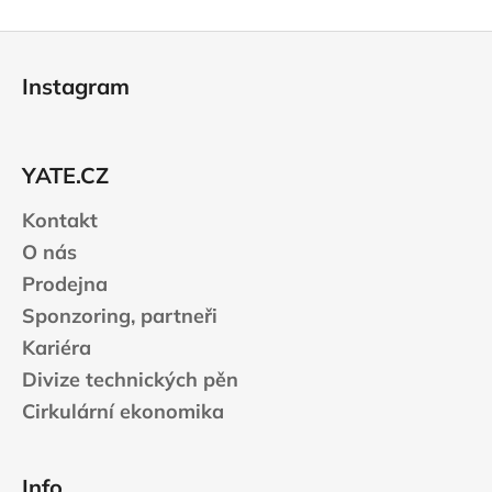
Z
á
Instagram
p
a
t
YATE.CZ
í
Kontakt
O nás
Prodejna
Sponzoring, partneři
Kariéra
Divize technických pěn
Cirkulární ekonomika
Info