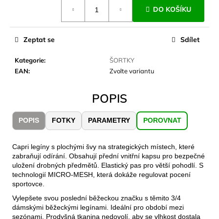
č
Měrná
DO KOŠÍKU
cena:
u
j
e
Zeptat se
Sdílet
m
e
Kategorie
:
ŠORTKY
EAN
:
Zvolte variantu
LAKEN
LÁHEV
POPIS
HLINÍK
FUTURA
1500
POPIS
FOTKY
PARAMETRY
POROVNAT
ML
MODRÁ
379
Capri legíny s plochými švy na strategických místech, které
Kč
zabraňují odírání. Obsahují přední vnitřní kapsu pro bezpečné
uložení drobných předmětů. Elastický pas pro větší pohodlí. S
technologií MICRO-MESH, která dokáže regulovat pocení
sportovce.
Vylepšete svou poslední běžeckou značku s těmito 3/4
dámskými běžeckými legínami. Ideální pro období mezi
sezónami. Prodyšná tkanina nedovolí, aby se vlhkost dostala