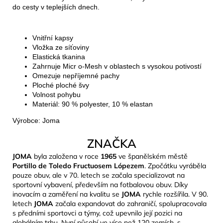
do cesty v teplejších dnech.
Vnitřní kapsy
Vložka ze síťoviny
Elastická tkanina
Zahrnuje Micr o-Mesh v oblastech s vysokou potivostí
Omezuje nepříjemné pachy
Ploché ploché švy
Volnost pohybu
Materiál: 90 % polyester, 10 % elastan
Výrobce: Joma
ZNAČKA
JOMA
byla založena v roce
1965
ve španělském městě
Portillo de Toledo Fructuosem Lópezem
. Zpočátku vyráběla
pouze obuv, ale v 70. letech se začala specializovat na
sportovní vybavení, především na fotbalovou obuv. Díky
inovacím a zaměření na kvalitu se
JOMA
rychle rozšířila. V 90.
letech
JOMA
začala expandovat do zahraničí, spolupracovala
s předními sportovci a týmy, což upevnilo její pozici na
globálním trhu. Nyní působí ve více než 120 zemích, s