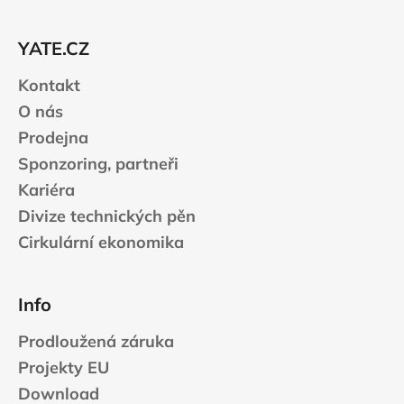
a
t
YATE.CZ
í
Kontakt
O nás
Prodejna
Sponzoring, partneři
Kariéra
Divize technických pěn
Cirkulární ekonomika
Info
Prodloužená záruka
Projekty EU
Download