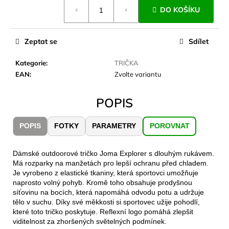
č
Měrná
DO KOŠÍKU
cena:
u
j
e
Zeptat se
Sdílet
m
e
Kategorie
:
TRIČKA
EAN
:
Zvolte variantu
JOMA
SIERRA
POPIS
25
BĚŽECKÉ
TRAILOVÉ
POPIS
FOTKY
PARAMETRY
POROVNAT
BOTY
PÁNSKÉ
BLUE
Dámské outdoorové tričko Joma Explorer s dlouhým rukávem.
1
Má rozparky na manžetách pro lepší ochranu před chladem.
603
Je vyrobeno z elastické tkaniny, která sportovci umožňuje
Kč
naprosto volný pohyb. Kromě toho obsahuje prodyšnou
Původně:
síťovinu na bocích, která napomáhá odvodu potu a udržuje
2
tělo v suchu. Díky své měkkosti si sportovec užije pohodlí,
290
které toto tričko poskytuje. Reflexní logo pomáhá zlepšit
Kč
viditelnost za zhoršených světelných podmínek.