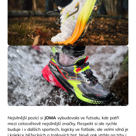
Nejsilnější pozici si
JOMA
vybudovala ve futsalu, kde patří
mezi celosvětově nejsilnější značky. Respekt si ale rychle
buduje i v dalších sportech, logicky ve fotbale, ale velmi silná je
i kolekce běžeckých a trailových bot. Nově pak vtrhla na trhy i