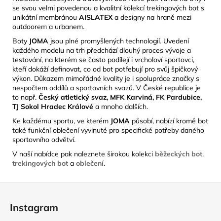
se svou velmi povedenou a kvalitní kolekcí trekingových bot s
unikátní membránou
AISLATEX
a designy na
hraně mezi
outdoorem a urbanem.
Boty
JOMA
jsou plné promyšlených technologií. Uvedení
každého modelu na trh předchází dlouhý proces vývoje a
testování, na kterém se často podílejí i vrcholoví sportovci,
kteří dokáží definovat, co od bot potřebují pro svůj špičkový
výkon. Důkazem mimořádné kvality je i spolupráce značky s
nespočtem oddílů a sportovních svazů. V České republice je
to např.
Český atletický svaz, MFK Karviná, FK Pardubice,
TJ Sokol Hradec Králové
a mnoho dalších.
Ke každému sportu, ve kterém
JOMA
působí, nabízí kromě bot
také funkční oblečení vyvinuté pro specifické potřeby daného
sportovního odvětví.
V naší nabídce pak naleznete širokou kolekci
běžeckých bot
,
trekingových bot
a
oblečení
.
Z
á
Instagram
p