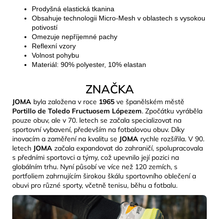
Prodyšná elastická tkanina
Obsahuje technologii Micro-Mesh v oblastech s vysokou
potivostí
Omezuje nepříjemné pachy
Reflexní vzory
Volnost pohybu
Materiál: 90% polyester, 10% elastan
ZNAČKA
JOMA
byla založena v roce
1965
ve španělském městě
Portillo de Toledo Fructuosem Lópezem
. Zpočátku vyráběla
pouze obuv, ale v 70. letech se začala specializovat na
sportovní vybavení, především na fotbalovou obuv. Díky
inovacím a zaměření na kvalitu se
JOMA
rychle rozšířila. V 90.
letech
JOMA
začala expandovat do zahraničí, spolupracovala
s předními sportovci a týmy, což upevnilo její pozici na
globálním trhu. Nyní působí ve více než 120 zemích, s
portfoliem zahrnujícím širokou škálu sportovního oblečení a
obuvi pro různé sporty, včetně tenisu, běhu a fotbalu.