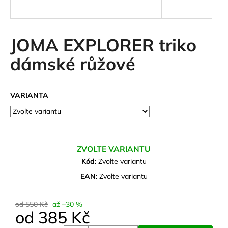
a
j
í
JOMA EXPLORER triko
t
dámské růžové
?
VARIANTA
HLEDAT
ZVOLTE VARIANTU
D
Kód:
Zvolte variantu
o
EAN:
Zvolte variantu
p
o
od 550 Kč
až –30 %
r
od
385 Kč
u