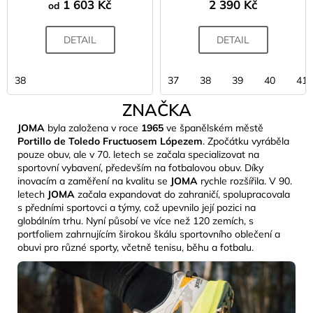
1 603 Kč
2 390 Kč
od
DETAIL
DETAIL
38
37
38
39
40
41
ZNAČKA
JOMA
byla založena v roce
1965
ve španělském městě
Portillo de Toledo Fructuosem Lópezem
. Zpočátku vyráběla
pouze obuv, ale v 70. letech se začala specializovat na
sportovní vybavení, především na fotbalovou obuv. Díky
inovacím a zaměření na kvalitu se
JOMA
rychle rozšířila. V 90.
letech
JOMA
začala expandovat do zahraničí, spolupracovala
s předními sportovci a týmy, což upevnilo její pozici na
globálním trhu. Nyní působí ve více než 120 zemích, s
portfoliem zahrnujícím širokou škálu sportovního oblečení a
obuvi pro různé sporty, včetně tenisu, běhu a fotbalu.