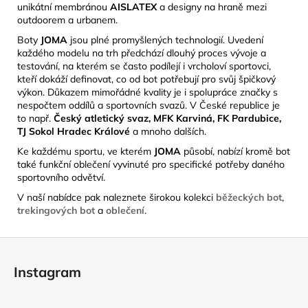
unikátní membránou
AISLATEX
a designy na
hraně mezi
outdoorem a urbanem.
Boty
JOMA
jsou plné promyšlených technologií. Uvedení
každého modelu na trh předchází dlouhý proces vývoje a
testování, na kterém se často podílejí i vrcholoví sportovci,
kteří dokáží definovat, co od bot potřebují pro svůj špičkový
výkon. Důkazem mimořádné kvality je i spolupráce značky s
nespočtem oddílů a sportovních svazů. V České republice je
to např.
Český atletický svaz, MFK Karviná, FK Pardubice,
TJ Sokol Hradec Králové
a mnoho dalších.
Ke každému sportu, ve kterém
JOMA
působí, nabízí kromě bot
také funkční oblečení vyvinuté pro specifické potřeby daného
sportovního odvětví.
V naší nabídce pak naleznete širokou kolekci
běžeckých bot
,
trekingových bot
a
oblečení
.
Z
á
Instagram
p
a