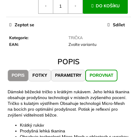
č
Měrná
DO KOŠÍKU
cena:
u
j
e
Zeptat se
Sdílet
m
e
Kategorie
:
TRIČKA
EAN
:
Zvolte variantu
JOMA
SIERRA
POPIS
25
BĚŽECKÉ
TRAILOVÉ
POPIS
FOTKY
PARAMETRY
POROVNAT
BOTY
PÁNSKÉ
BLUE
Dámské běžecké tričko s krátkým rukávem. Jeho lehká tkanina
1
obsahuje prodyšnou technologii v místech zvýšeného pocení.
603
Tričko s kulatým výstřihem Obsahuje technologii Micro-Mesh
Kč
na bocích pro optimální prodyšnost. Potisk je reflexní pro
Původně:
zvýšení viditelnosti běžce.
2
290
Krátký rukáv
Kč
Prodyšná lehká tkanina
Obsahuje technologii Micro-Mesh v oblastech s vysokou