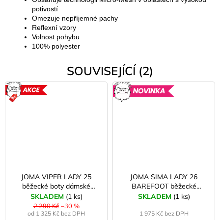
potivostí
Omezuje nepříjemné pachy
Reflexní vzory
Volnost pohybu
100% polyester
SOUVISEJÍCÍ (2)
AKCE
NOVINK
JOMA VIPER LADY 25
JOMA SIMA LADY 26
běžecké boty dámské
BAREFOOT běžecké
béžové
trailové boty dámské black
SKLADEM
(1 ks)
SKLADEM
(1 ks)
2 290 Kč
–30 %
od 1 325 Kč bez DPH
1 975 Kč bez DPH