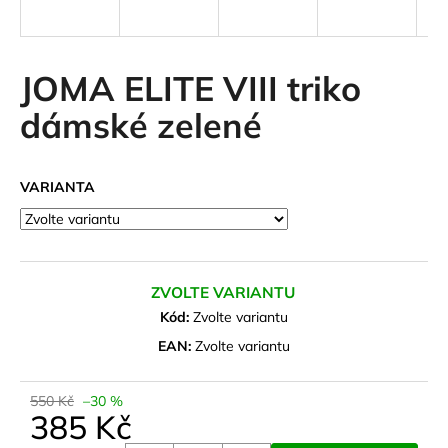
a
j
í
JOMA ELITE VIII triko
t
dámské zelené
?
VARIANTA
HLEDAT
ZVOLTE VARIANTU
D
Kód:
Zvolte variantu
o
EAN:
Zvolte variantu
p
o
550 Kč
–30 %
r
385 Kč
u