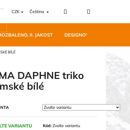
Přihlášení
Nákupní
CZK
Čeština
košík
ROZBALENO, II. JAKOST
DESIGNOVÝ NÁBYTEK
SKÉ BÍLÉ
MA DAPHNE triko
mské bílé
5 BĚŽECKÉ TRAILOVÉ
BLUE
ANTA
 Kč
LTE VARIANTU
Kód:
Zvolte variantu