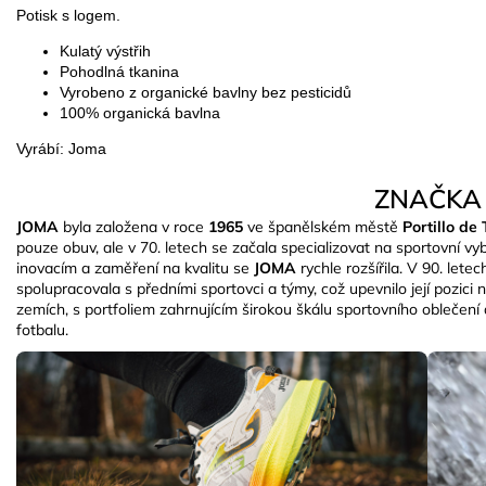
Potisk s logem.
Kulatý výstřih
Pohodlná tkanina
Vyrobeno z organické bavlny bez pesticidů
100% organická bavlna
Vyrábí: Joma
ZNAČKA
JOMA
byla založena v roce
1965
ve španělském městě
Portillo d
pouze obuv, ale v 70. letech se začala specializovat na sportovní v
inovacím a zaměření na kvalitu se
JOMA
rychle rozšířila. V 90. lete
spolupracovala s předními sportovci a týmy, což upevnilo její pozici 
zemích, s portfoliem zahrnujícím širokou škálu sportovního oblečení 
fotbalu.