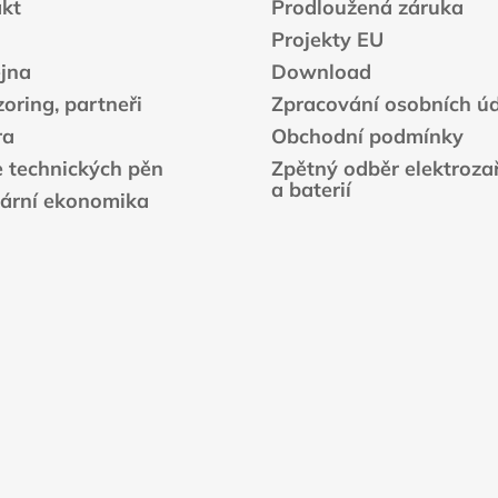
kt
Prodloužená záruka
Projekty EU
jna
Download
oring, partneři
Zpracování osobních ú
ra
Obchodní podmínky
e technických pěn
Zpětný odběr elektrozař
a baterií
lární ekonomika