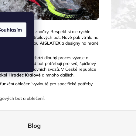
Souhlasím
větově nejsilnější značky. Respekt si ale rychle
kolekce běžeckých a trailových bot. Nově pak vtrhla na
 s unikátní membránou
AISLATEX
a designy na
hraně
delu na trh předchází dlouhý proces vývoje a
áží definovat, co od bot potřebují pro svůj špičkový
em oddílů a sportovních svazů. V České republice
Sokol Hradec Králové
a mnoho dalších.
funkční oblečení vyvinuté pro specifické potřeby
ngových bot
a
oblečení
.
Blog