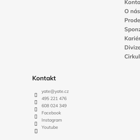
a
Konta
t
O nás
í
Prode
Sponz
Karié
Diviz
Cirku
Kontakt
yate
@
yate.cz
495 221 476
608 024 349
Facebook
Instagram
Youtube