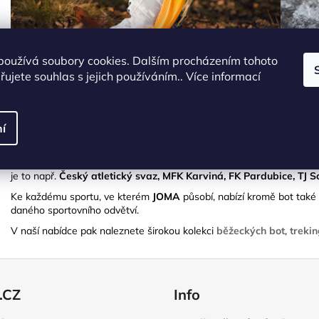
používá soubory cookies. Dalším procházením tohoto
Nejsilnější pozici si
JOMA
vybudovala ve futsalu, kde patří mezi celos
ujete souhlas s jejich používáním.. Více informací
buduje i v dalších sportech, logicky ve fotbale, ale velmi silná je i 
trhy i se svou velmi povedenou a kvalitní kolekcí trekingových bot
mezi outdoorem a urbanem.
í
Boty
JOMA
jsou plné promyšlených technologií. Uvedení každého mo
testování, na kterém se často podílejí i vrcholoví sportovci, kteří dok
výkon. Důkazem mimořádné kvality je i spolupráce značky s nespočt
je to např.
Český atletický svaz, MFK Karviná, FK Pardubice, TJ 
Ke každému sportu, ve kterém
JOMA
působí, nabízí kromě bot také 
daného sportovního odvětví.
V naší nabídce pak naleznete širokou kolekci
běžeckých bot
,
treki
.CZ
Info