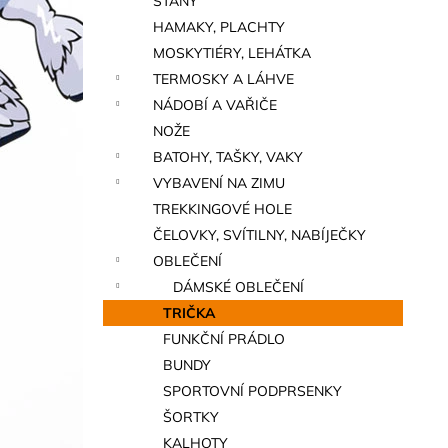
STANY
a
HAMAKY, PLACHTY
n
MOSKYTIÉRY, LEHÁTKA
e
TERMOSKY A LÁHVE
l
NÁDOBÍ A VAŘIČE
NOŽE
BATOHY, TAŠKY, VAKY
VYBAVENÍ NA ZIMU
TREKKINGOVÉ HOLE
ČELOVKY, SVÍTILNY, NABÍJEČKY
OBLEČENÍ
DÁMSKÉ OBLEČENÍ
TRIČKA
FUNKČNÍ PRÁDLO
BUNDY
SPORTOVNÍ PODPRSENKY
ŠORTKY
KALHOTY