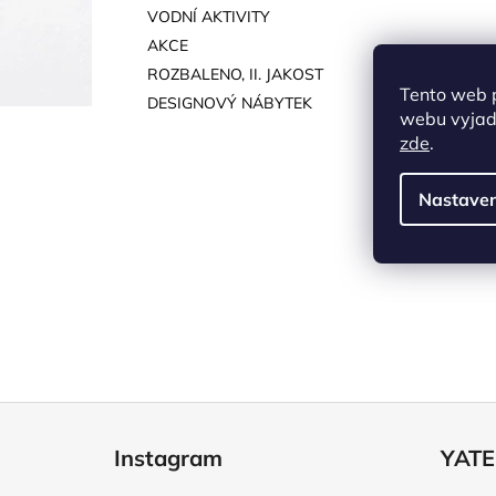
VODNÍ AKTIVITY
AKCE
ROZBALENO, II. JAKOST
Tento web 
DESIGNOVÝ NÁBYTEK
webu vyjadř
zde
.
Nastaven
Z
á
Instagram
YATE
p