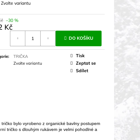
:
Zvolte variantu
Kč
–30 %
2 Kč
á
DO KOŠÍKU
Tisk
orie
:
TRIČKA
Zeptat se
Zvolte variantu
Sdílet
tričko bylo vyrobeno z organické bavlny postupem
érní tričko s dlouhým rukávem je velmi pohodlné a