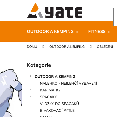
K
Přejít
na
o
obsah
Zpět
Zpět
š
do
do
í
k
obchodu
obchodu
OUTDOOR A KEMPING
FITNESS
DOMŮ
OUTDOOR A KEMPING
OBLEČENÍ
P
o
Kategorie
Přeskočit
s
kategorie
t
OUTDOOR A KEMPING
r
CARNOSPORT GEL 100 ML
NALEHKO - NEJLEHČÍ VYBAVENÍ
a
899 Kč
KARIMATKY
n
SPACÁKY
n
VLOŽKY DO SPACÁKŮ
í
BIVAKOVACÍ PYTLE
p