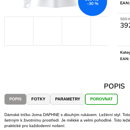
EAN
–30 %
560 
39
Měrn
cena:
Kateg
EAN
:
POPIS
POPIS
FOTKY
PARAMETRY
POROVNAT
Dámské tričko Joma DAPHNE s dlouhým rukávem. Ležérní styl. Toto 
šetrným k životnímu prostředí. Je měkké a velmi pohodlné. Toto lež
praktické pro každodenní nošení.