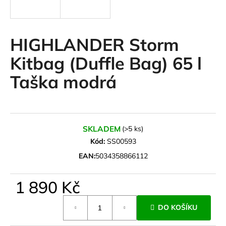
a
j
í
HIGHLANDER Storm
t
Kitbag (Duffle Bag) 65 l
?
Taška modrá
HLEDAT
SKLADEM
(>5 ks)
Kód:
SS00593
EAN:
5034358866112
D
o
1 890 Kč
p
o
Měrná
r
DO KOŠÍKU
cena:
u