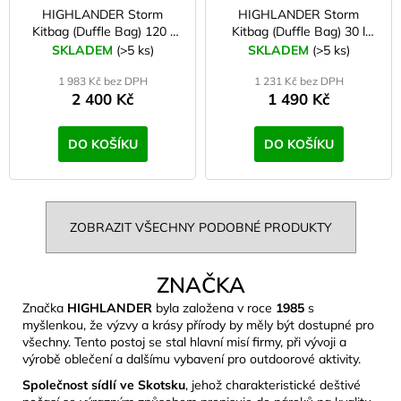
HIGHLANDER Storm
HIGHLANDER Storm
Kitbag (Duffle Bag) 120 l
Kitbag (Duffle Bag) 30 l
Taška modrá
Taška modrá
SKLADEM
(>5 ks)
SKLADEM
(>5 ks)
1 983 Kč bez DPH
1 231 Kč bez DPH
2 400 Kč
1 490 Kč
DO KOŠÍKU
DO KOŠÍKU
ZOBRAZIT VŠECHNY PODOBNÉ PRODUKTY
ZNAČKA
Značka
HIGHLANDER
byla založena v roce
1985
s
myšlenkou, že výzvy a krásy přírody by měly být dostupné pro
všechny. Tento postoj se stal hlavní misí firmy, při vývoji a
výrobě oblečení a dalšímu vybavení pro outdoorové aktivity.
Společnost sídlí ve Skotsku
, jehož charakteristické deštivé