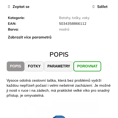
č
u
Zeptat se
Sdílet
j
e
Kategorie
:
Batohy, tašky, vaky
m
EAN
:
5034358866112
e
Barva
:
modrá
Zobrazit více parametrů
JOMA
SIERRA
POPIS
25
BĚŽECKÉ
TRAILOVÉ
POPIS
FOTKY
PARAMETRY
POROVNAT
BOTY
PÁNSKÉ
BLUE
Vysoce odolná cestovní taška, která bez problémů vydrží
1
každou nepřízeň počasí i velmi nešetrné zacházení. Je možné
603
ji nosit v ruce i na zádech, má praktické velké víko pro snadný
Kč
přístup, je omyvatelná.
Původně:
2
290
Kč