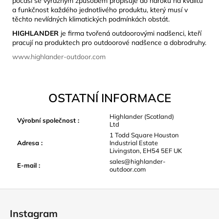
počasí se výrazným způsobem propisuje do nároků na kvalitu
a funkčnost každého jednotlivého produktu, který musí v
těchto nevlídných klimatických podmínkách obstát.
HIGHLANDER
je firma tvořená outdoorovými nadšenci, kteří
pracují na produktech pro outdoorové nadšence a dobrodruhy.
www.highlander-outdoor.com
OSTATNÍ INFORMACE
Highlander (Scotland)
Výrobní společnost
:
Ltd
1 Todd Square Houston
Adresa
:
Industrial Estate
Livingston, EH54 5EF UK
sales@highlander-
E-mail
:
outdoor.com
Z
á
Instagram