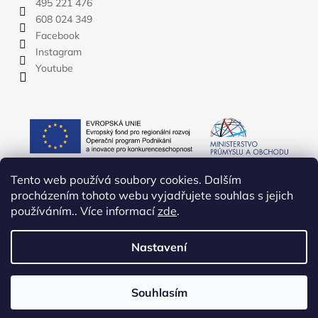
495 221 476
608 024 349
Facebook
Instagram
Youtube
Tento web používá soubory cookies. Dalším
procházením tohoto webu vyjadřujete souhlas s jejich
používáním.. Více informací
zde
.
Nastavení
Vytvořil Shoptet
Copyright 2026
YATE.CZ
. Všechna práva vyhrazena.
Upravit
Souhlasím
nastavení cookies