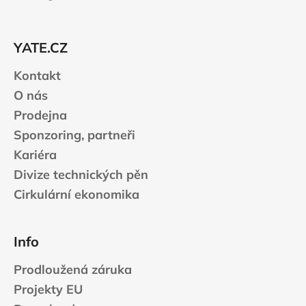
p
a
t
YATE.CZ
í
Kontakt
O nás
Prodejna
Sponzoring, partneři
Kariéra
Divize technických pěn
Cirkulární ekonomika
Info
Prodloužená záruka
Projekty EU