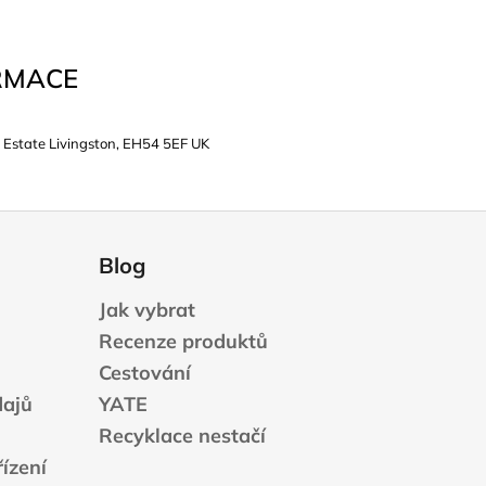
RMACE
 Estate Livingston, EH54 5EF UK
Blog
Jak vybrat
Recenze produktů
Cestování
dajů
YATE
Recyklace nestačí
ízení