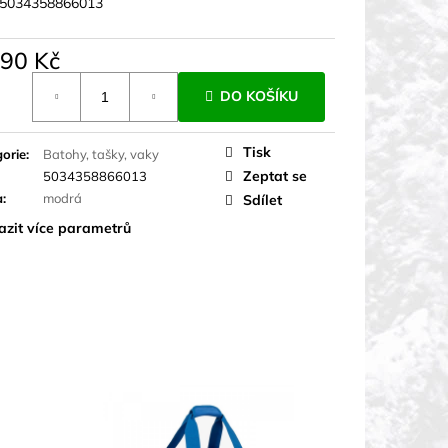
5034358866013
490 Kč
á
DO KOŠÍKU
Tisk
orie
:
Batohy, tašky, vaky
Zeptat se
5034358866013
a
:
modrá
Sdílet
azit více parametrů