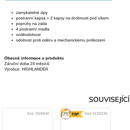
zamykatelné zipy
postranní kapsa + 2 kapsy na drobnosti pod víkem
popruhy na záda
4 postranní madla
voděodolnost
odolnost proti oděru a mechanickému poškození
Obecné informace o produktu
Záruční doba 24 měsíců
Výrobce: HIGHLANDER
SOUVISEJÍCÍ 
Kód:
SS00640
Kód:
SC00236
TOP