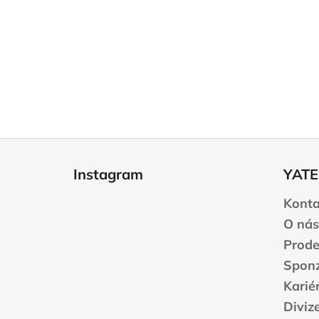
Z
á
Instagram
YATE
p
a
Konta
t
O nás
í
Prode
Sponz
Karié
Diviz