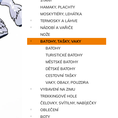
STANY
a
HAMAKY, PLACHTY
n
MOSKYTIÉRY, LEHÁTKA
e
TERMOSKY A LÁHVE
l
NÁDOBÍ A VAŘIČE
NOŽE
BATOHY, TAŠKY, VAKY
BATOHY
TURISTICKÉ BATOHY
MĚSTSKÉ BATOHY
DĚTSKÉ BATOHY
CESTOVNÍ TAŠKY
VAKY, OBALY, POUZDRA
VYBAVENÍ NA ZIMU
TREKKINGOVÉ HOLE
ČELOVKY, SVÍTILNY, NABÍJEČKY
OBLEČENÍ
BOTY