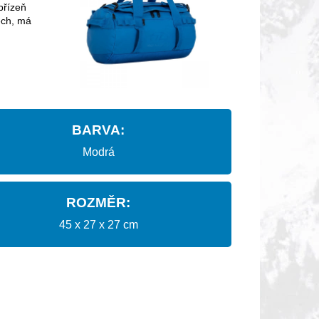
přízeň
ech, má
BARVA:
Modrá
ROZMĚR:
45 x 27 x 27 cm