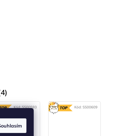
4)
Kód:
SS00593
Kód:
SS00609
TOP
TOP
Souhlasím