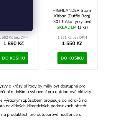
GHLANDER Storm
HIGHLANDER Storm
tbag (Duffle Bag)
Kitbag (Duffle Bag)
5 l Taška modrá
30 l Taška tyrkysová
KLADEM
(>5 ks)
SKLADEM
(1 ks)
1 562 Kč bez DPH
1 281 Kč bez DPH
1 890 Kč
1 550 Kč
DO KOŠÍKU
DO KOŠÍKU
ýzvy a krásy přírody by měly být dostupné pro
blečení a dalšímu vybavení pro outdoorové aktivity.
í se výrazným způsobem propisuje do nároků na
hto nevlídných klimatických podmínkách obstát.
jí na produktech pro outdoorové nadšence a