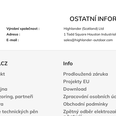
OSTATNÍ INFO
Výrobní společnost
:
Highlander (Scotland) Ltd
Adresa
:
1 Todd Square Houston Industrial
E-mail
:
sales@highlander-outdoor.com
.CZ
Info
kt
Prodloužená záruka
Projekty EU
jna
Download
oring, partneři
Zpracování osobních ú
ra
Obchodní podmínky
e technických pěn
Zpětný odběr elektrozař