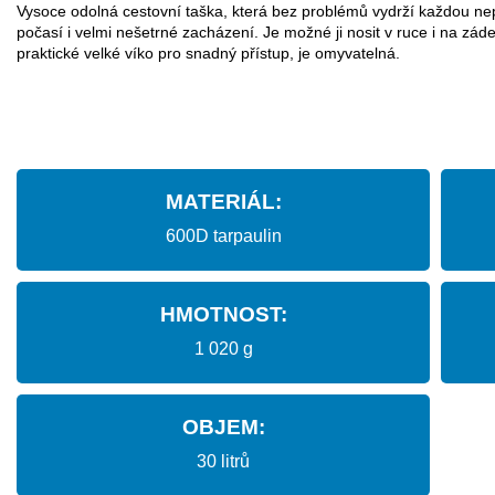
Vysoce odolná cestovní taška, která bez problémů vydrží každou ne
počasí i velmi nešetrné zacházení. Je možné ji nosit v ruce i na zád
praktické velké víko pro snadný přístup, je omyvatelná.
MATERIÁL:
600D tarpaulin
HMOTNOST:
1 020 g
OBJEM:
30 litrů