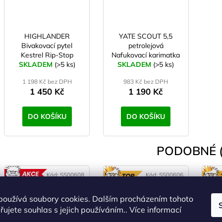
HIGHLANDER
YATE SCOUT 5,5
Bivakovací pytel
petrolejová
Kestrel Rip-Stop
Nafukovací karimatka
SKLADEM
Olive
(>5 ks)
SKLADEM
(>5 ks)
1 198 Kč bez DPH
983 Kč bez DPH
1 450 Kč
1 190 Kč
DO KOŠÍKU
DO KOŠÍKU
PODOBNÉ (
Kód:
SS00608
Kód:
SS00606
AKCE
TOP
používá soubory cookies. Dalším procházením tohoto
ROZBALENO
ujete souhlas s jejich používáním.. Více informací