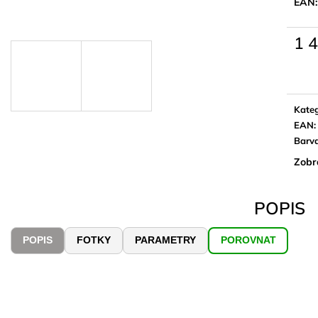
EAN:
1 
Měrn
cena:
Kateg
EAN
:
Barv
Zobr
POPIS
POPIS
FOTKY
PARAMETRY
POROVNAT