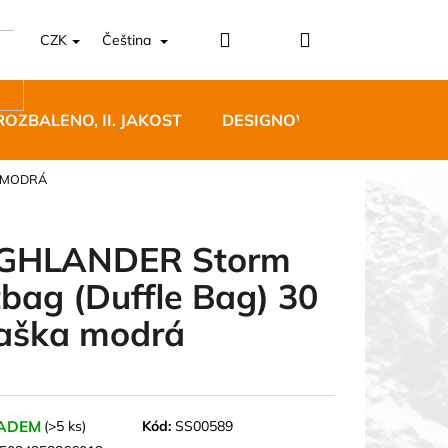
Přihlášení
Nákupní
CZK
Čeština
košík
ROZBALENO, II. JAKOST
DESIGNOVÝ NÁBYTEK
A MODRÁ
GHLANDER Storm
tbag (Duffle Bag) 30
5 BĚŽECKÉ TRAILOVÉ
Taška modrá
BLUE
 Kč
ADEM
(>5 ks)
Kód:
SS00589