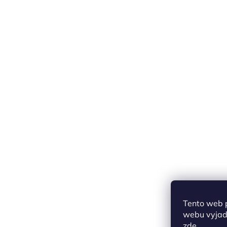
Tento web 
webu vyjadř
zde
.