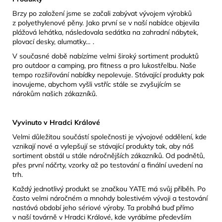
Brzy po založení jsme se začali zabývat vývojem výrobků
z polyethylenové pěny. Jako první se v naší nabídce objevila
plážová lehátka, následovala sedátka na zahradní nábytek,
plovací desky, alumatky… .
V současné době nabízíme velmi široký sortiment produktů
pro outdoor a camping, pro fitness a pro lukostřelbu. Naše
tempo rozšiřování nabídky nepolevuje. Stávající produkty pak
inovujeme, abychom vyšli vstříc stále se zvyšujícím se
nárokům našich zákazníků.
Vyvinuto v Hradci Králové
Velmi důležitou součástí společnosti je vývojové oddělení, kde
vznikají nové a vylepšují se stávající produkty tak, aby náš
sortiment obstál u stále náročnějších zákazníků. Od podnětů,
přes první náčrty, vzorky až po testování a finální uvedení na
trh.
Každý jednotlivý produkt se značkou YATE má svůj příběh. Po
často velmi náročném a mnohdy bolestivém vývoji a testování
nastává období jeho sériové výroby. Ta probíhá buď přímo
v naší továrně v Hradci Králové, kde vyrábíme především