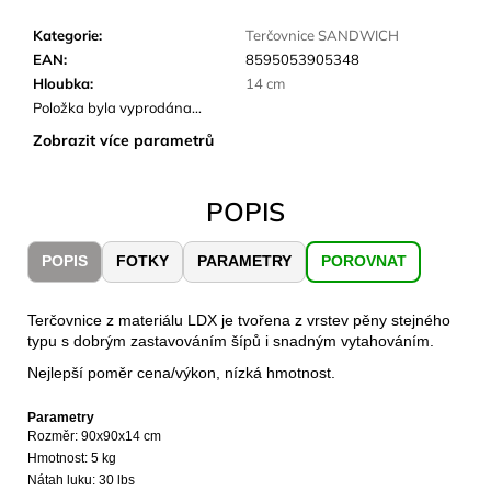
č
u
Kategorie
:
Terčovnice SANDWICH
j
EAN
:
8595053905348
e
Hloubka
:
14 cm
m
Položka byla vyprodána…
e
Zobrazit více parametrů
LAKEN
POPIS
LÁHEV
HLINÍK
FUTURA
POPIS
FOTKY
PARAMETRY
POROVNAT
1500
ML
MODRÁ
Terčovnice z materiálu LDX je tvořena z vrstev pěny stejného
379
typu s dobrým zastavováním šípů i snadným vytahováním.
Kč
Nejlepší poměr cena/výkon, nízká hmotnost.
Parametry
Rozměr: 90x90x14 cm
Hmotnost
: 5 kg
Nátah luku
: 30 lbs