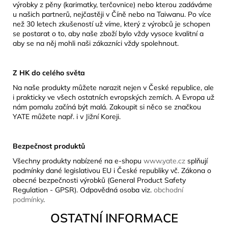
výrobky z pěny (karimatky, terčovnice) nebo kterou zadáváme
u našich partnerů, nejčastěji v Číně nebo na Taiwanu. Po více
než 30 letech zkušeností už víme, který z výrobců je schopen
se postarat o to, aby naše zboží bylo vždy vysoce kvalitní a
aby se na něj mohli naši zákazníci vždy spolehnout.
Z HK do celého světa
Na naše produkty můžete narazit nejen v České republice, ale
i prakticky ve všech ostatních evropských zemích. A Evropa už
nám pomalu začíná být malá. Zakoupit si něco se značkou
YATE můžete např. i v Jižní Koreji.
Bezpečnost produktů
Všechny produkty nabízené na e-shopu
www.yate.cz
splňují
podmínky dané legislativou EU i České republiky vč. Zákona o
obecné bezpečnosti výrobků (General Product Safety
Regulation - GPSR). Odpovědná osoba viz.
obchodní
podmínky
.
OSTATNÍ INFORMACE