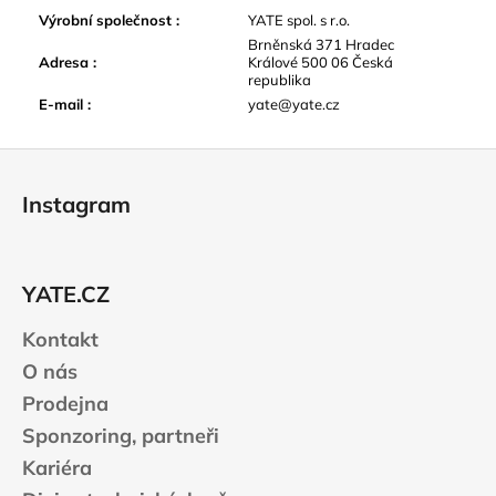
Výrobní společnost
:
YATE spol. s r.o.
Brněnská 371 Hradec
Adresa
:
Králové 500 06 Česká
republika
E-mail
:
yate@yate.cz
Z
á
Instagram
p
a
t
YATE.CZ
í
Kontakt
O nás
Prodejna
Sponzoring, partneři
Kariéra