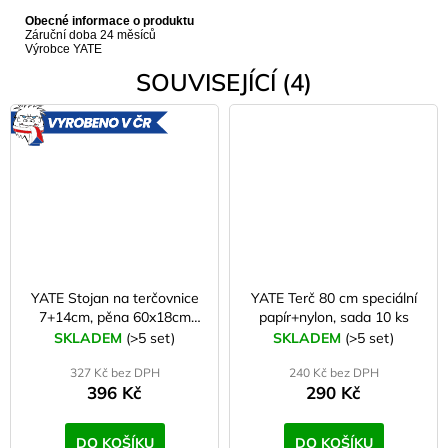
Obecné informace o produktu
Záruční doba 24 měsíců
Výrobce YATE
SOUVISEJÍCÍ (4)
VYROBENO
V ČR
YATE Stojan na terčovnice
YATE Terč 80 cm speciální
7+14cm, pěna 60x18cm
papír+nylon, sada 10 ks
(set 2 ks)
SKLADEM
(>5 set)
SKLADEM
(>5 set)
327 Kč bez DPH
240 Kč bez DPH
396 Kč
290 Kč
DO KOŠÍKU
DO KOŠÍKU