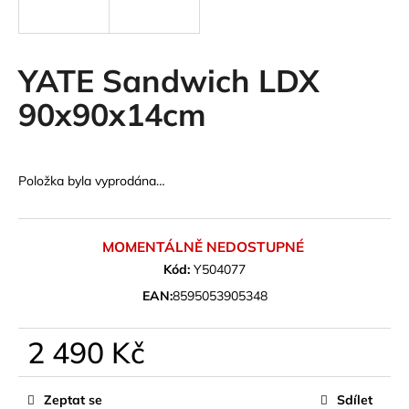
a
j
í
YATE Sandwich LDX
t
90x90x14cm
?
Položka byla vyprodána…
HLEDAT
MOMENTÁLNĚ NEDOSTUPNÉ
Kód:
Y504077
D
EAN:
8595053905348
o
p
2 490 Kč
o
r
Měrná
u
cena:
Zeptat se
Sdílet