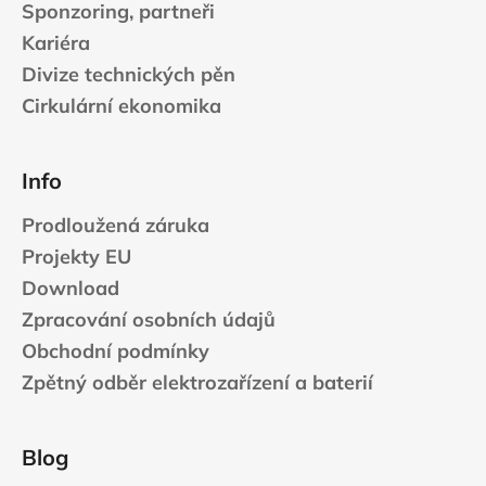
v
Sponzoring, partneři
ý
Kariéra
p
Divize technických pěn
i
s
Cirkulární ekonomika
u
Info
Prodloužená záruka
Projekty EU
Download
Zpracování osobních údajů
Obchodní podmínky
Zpětný odběr elektrozařízení a baterií
Blog