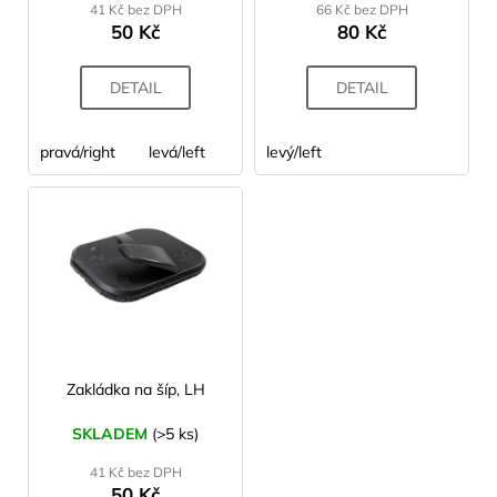
41 Kč bez DPH
66 Kč bez DPH
k
50 Kč
80 Kč
t
ů
DETAIL
DETAIL
pravá/right
levá/left
levý/left
Zakládka na šíp, LH
SKLADEM
(>5 ks)
41 Kč bez DPH
50 Kč