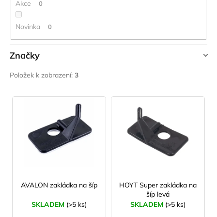
ů
Akce
0
Novinka
0
Značky
AVALON
Položek k zobrazení:
3
HOYT
V
YATE
ý
p
i
s
p
r
o
AVALON zakládka na šíp
HOYT Super zakládka na
šíp levá
d
SKLADEM
(>5 ks)
SKLADEM
(>5 ks)
u