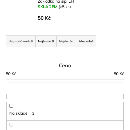
č
Zakládka na šíp, LH
u
SKLADEM
(>5 ks)
j
50 Kč
e
m
e
Ř
a
Nejprodávanější
Nejlevnější
Nejdražší
Abecedně
z
LAKEN
LÁHEV
e
HLINÍK
n
FUTURA
Cena
1500
í
50
Kč
80
Kč
ML
p
MODRÁ
r
379
Kč
o
d
u
Na skladě
3
k
t