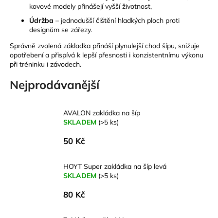
kovové modely přinášejí vyšší životnost,
a
Údržba
– jednodušší čištění hladkých ploch proti
j
designům se zářezy.
í
Správně zvolená základka přináší plynulejší chod šípu, snižuje
t
opotřebení a přispívá k lepší přesnosti i konzistentnímu výkonu
?
při tréninku i závodech.
Nejprodávanější
HLEDAT
AVALON zakládka na šíp
SKLADEM
(>5 ks)
50 Kč
D
o
HOYT Super zakládka na šíp levá
p
SKLADEM
(>5 ks)
o
80 Kč
r
u