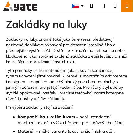
K
Přejít
Hledat
Náku
M
Přihlášení
na
o
obsah
Zpět
Zpět
košík
š
Zakládky na luky
í
C
k
o
Zakládky na luky, známé také jako
bow rests
, představují
nezbytné doplňkové vybavení pro dosažení stabilnějšího a
p
přesnějšího výstřelu. Ať už střelíte z tradičního, reflexního nebo
o
kladkového luku, správně zvolená zakládka zlepší let šípu a sníží
kolize šípu s abrazivními částmi luku.
t
ř
Tyto pomůcky se liší materiálem (plast, kov či kombinace),
typem uchycení (šroubované, klipsové, s montážním adaptérem)
e
i designem – např. jednoduchý hladký povrch nebo plochy s
b
jemným zářezem pro jistější vedení šípu. Pro různý styl střelby
u
(rychlé opakované výstřely i precizní terčovka) nabízí kategorie
různé tloušťky a šířky základek.
j
Při výběru základky stojí za zvážení:
e
t
Kompatibilita s vaším lukem
– např. standardní
montážní rozteč a výška hřebenu pro správný úhel šípu,
e
Materiál
– měkčí varianty (plast) snižují hluk a otěr,
n