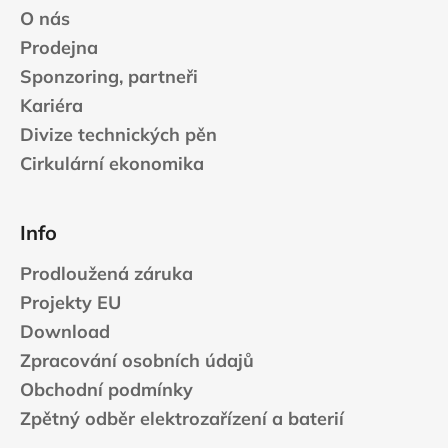
v
O nás
ý
Prodejna
p
Sponzoring, partneři
i
s
Kariéra
u
Divize technických pěn
Cirkulární ekonomika
Info
Prodloužená záruka
Projekty EU
Download
Zpracování osobních údajů
Obchodní podmínky
Zpětný odběr elektrozařízení a baterií