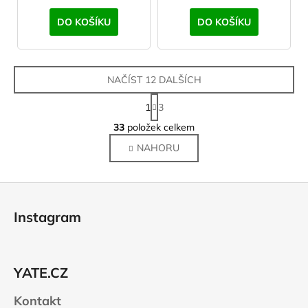
DO KOŠÍKU
DO KOŠÍKU
NAČÍST 12 DALŠÍCH
S
1
3
t
O
r
33
položek celkem
v
á
NAHORU
l
n
k
á
o
d
Z
v
a
á
á
c
Instagram
n
p
í
í
p
a
r
t
v
YATE.CZ
í
k
Kontakt
y