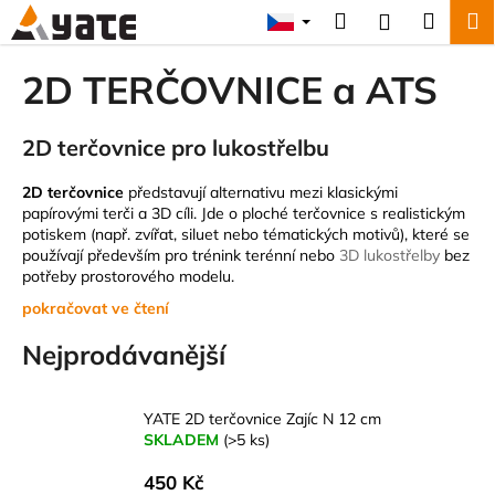
K
Přejít
Hledat
Náku
M
Přihlášení
na
o
obsah
Zpět
Zpět
košík
š
2D TERČOVNICE a ATS
í
C
k
2D terčovnice pro lukostřelbu
o
p
2D terčovnice
představují alternativu mezi klasickými
o
papírovými terči a 3D cíli. Jde o ploché terčovnice s realistickým
t
potiskem (např. zvířat, siluet nebo tématických motivů), které se
používají především pro trénink terénní nebo
3D lukostřelby
bez
ř
potřeby prostorového modelu.
e
b
u
Nejprodávanější
j
e
YATE 2D terčovnice Zajíc N 12 cm
t
SKLADEM
(>5 ks)
e
450 Kč
n