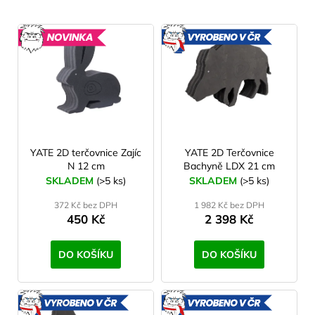
V
30 lbs
7
12 cm
5
ý
NOVINKA
VYROBE
V ČR
p
40 lbs
15
14 cm
2
i
s
18 cm
8
p
20 cm
r
3
o
YATE 2D terčovnice Zajíc
YATE 2D Terčovnice
N 12 cm
Bachyně LDX 21 cm
21 cm
4
d
SKLADEM
(>5 ks)
SKLADEM
(>5 ks)
u
372 Kč bez DPH
1 982 Kč bez DPH
k
450 Kč
2 398 Kč
t
ů
DO KOŠÍKU
DO KOŠÍKU
VYROBENO
VYROBE