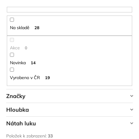
r
č
o
u
j
d
e
u
m
Na skladě
28
k
e
t
ů
Akce
0
JOMA
SIERRA
Novinka
14
25
BĚŽECKÉ
TRAILOVÉ
Vyrobeno v ČR
19
BOTY
PÁNSKÉ
BLUE
Značky
1
603
YATE
Hloubka
Kč
Původně:
2
Nátah luku
6 cm
4
290
Kč
Položek k zobrazení:
33
20 lbs
8
7 cm
4