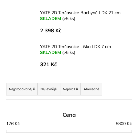
a
YATE 2D Terčovnice Bachyně LDX 21 cm
j
SKLADEM
(>5 ks)
í
2 398 Kč
t
?
YATE 2D Terčovnice Liška LDX 7 cm
SKLADEM
(>5 ks)
321 Kč
HLEDAT
Ř
a
Nejprodávanější
Nejlevnější
Nejdražší
Abecedně
z
D
o
e
p
n
Cena
o
í
176
Kč
5800
Kč
r
p
u