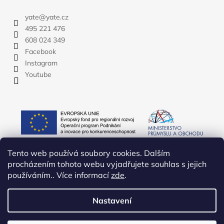
yate
@
yate.cz
495 221 476
608 024 349
Facebook
Instagram
Youtube
Tento web používá soubory cookies. Dalším
procházením tohoto webu vyjadřujete souhlas s jejich
používáním.. Více informací
zde
.
Nastavení
Vytvořil Shoptet
Copyright 2026
YATE.CZ
. Všechna práva vyhrazena.
Upravit