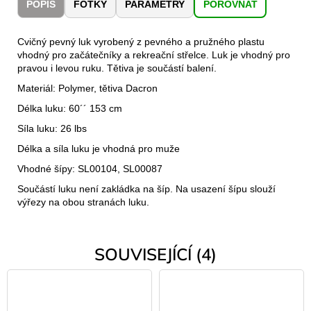
č
POPIS
FOTKY
PARAMETRY
POROVNAT
u
j
Cvičný pevný luk vyrobený z pevného a pružného plastu
e
vhodný pro začátečníky a rekreační střelce. Luk je vhodný pro
m
pravou i levou ruku. Tětiva je součástí balení.
e
Materiál: Polymer, tětiva Dacron
Délka luku: 60´´ 153 cm
LAKEN
Síla luku: 26 lbs
LÁHEV
HLINÍK
Délka a síla luku je vhodná pro muže
FUTURA
1500
Vhodné šípy: SL00104, SL00087
ML
Součástí luku není zakládka na šíp. Na usazení šípu slouží
MODRÁ
výřezy na obou stranách luku.
379
Kč
SOUVISEJÍCÍ (4)