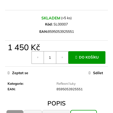
a
j
SKLADEM
(>5 ks)
í
Kód:
SL00007
t
?
EAN:
8595053925551
1 450 Kč
Měrná
DO KOŠÍKU
cena:
HLEDAT
Zeptat se
Sdílet
D
Kategorie
:
Reflexní luky
o
EAN
:
8595053925551
p
o
POPIS
r
u