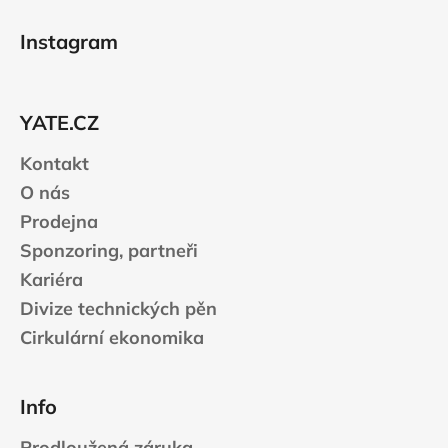
Z
á
Instagram
p
a
t
YATE.CZ
í
Kontakt
O nás
Prodejna
Sponzoring, partneři
Kariéra
Divize technických pěn
Cirkulární ekonomika
Info
Prodloužená záruka