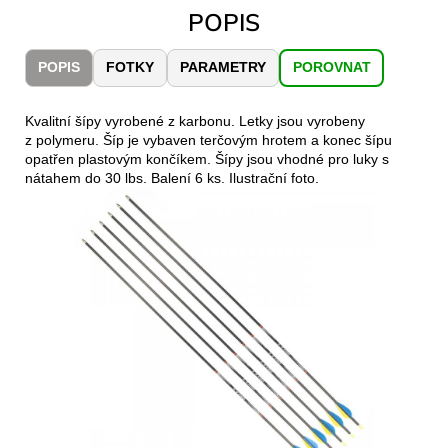
č
POPIS
u
j
e
POPIS
FOTKY
PARAMETRY
POROVNAT
m
e
Kvalitní šípy vyrobené z karbonu. Letky jsou vyrobeny
z polymeru. Šíp je vybaven terčovým hrotem a konec šípu
opatřen plastovým končíkem. Šípy jsou vhodné pro luky s
LAKEN
nátahem do 30 lbs. Balení 6 ks. Ilustrační foto.
LÁHEV
HLINÍK
FUTURA
1500
ML
MODRÁ
379
Kč