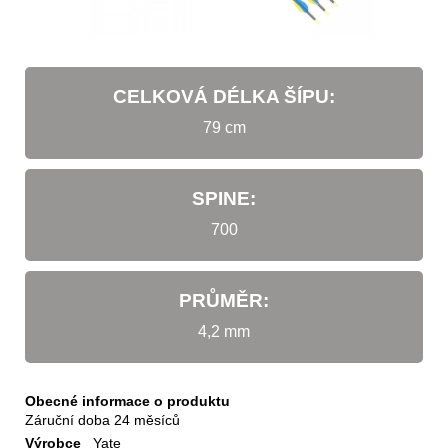
CELKOVÁ DÉLKA ŠÍPU:
79 cm
SPINE:
700
PRŮMĚR:
4,2 mm
Obecné informace o produktu
Záruční doba
24 měsíců
Výrobce
Yate