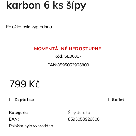
karbon 6 ks šípy
a
j
í
Položka byla vyprodána…
t
?
MOMENTÁLNĚ NEDOSTUPNÉ
Kód:
SL00087
EAN:
8595053926800
HLEDAT
799 Kč
Měrná
D
cena:
Zeptat se
Sdílet
o
p
Kategorie
:
Šípy do luku
o
EAN
:
8595053926800
r
Položka byla vyprodána…
u