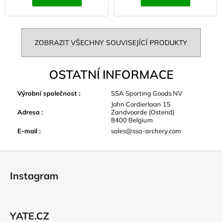
ZOBRAZIT VŠECHNY SOUVISEJÍCÍ PRODUKTY
OSTATNÍ INFORMACE
Výrobní společnost
:
SSA Sporting Goods NV
John Cordierlaan 15
Adresa
:
Zandvoorde (Ostend)
8400 Belgium
E-mail
:
sales@ssa-archery.com
Z
á
Instagram
p
a
t
YATE.CZ
í