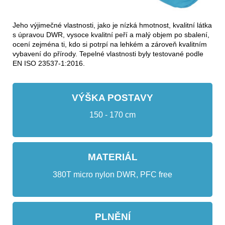
Jeho výjimečné vlastnosti, jako je nízká hmotnost, kvalitní látka
s úpravou DWR, vysoce kvalitní peří a malý objem po sbalení,
ocení zejména ti, kdo si potrpí na lehkém a zároveň kvalitním
vybavení do přírody. Tepelné vlastnosti byly testované podle
EN ISO 23537-1:2016.
VÝŠKA POSTAVY
150 - 170 cm
MATERIÁL
380T micro nylon DWR, PFC free
PLNĚNÍ