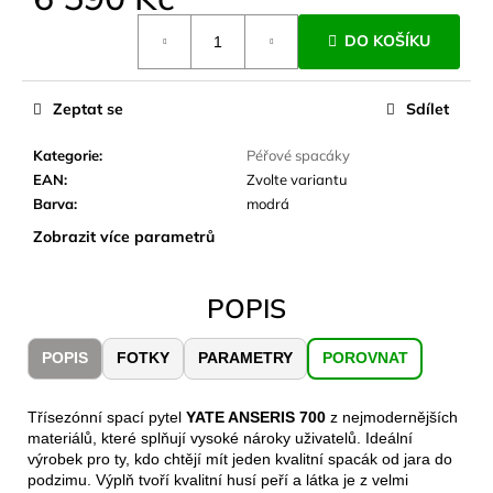
č
Měrná
u
DO KOŠÍKU
cena:
j
e
m
Zeptat se
Sdílet
e
Kategorie
:
Péřové spacáky
EAN
:
Zvolte variantu
CARNOSPORT
Barva
:
modrá
GEL
100
Zobrazit více parametrů
ML
899
Kč
POPIS
POPIS
FOTKY
PARAMETRY
POROVNAT
Třísezónní spací pytel
YATE ANSERIS 700
z nejmodernějších
materiálů, které splňují vysoké nároky uživatelů. Ideální
výrobek pro ty, kdo chtějí mít jeden kvalitní spacák od jara do
podzimu. Výplň tvoří kvalitní husí peří a látka je z velmi