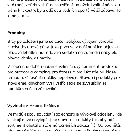
v přírodě, zefektivnit fitness cvičení, umožnit kvalitní nácvik a
trénink lukostřelby a udělat z vodních sportů větší zábavu. To
je naše mise.
Produkty
Brzy po založení jsme se začali zabývat vývojem výrobků
z polyethylenové pěny. Jako první se v naší nabídce objevila
plážová lehátka, následovala sedátka na zahradní nábytek,
plovací desky, alumatky… .
V současné době nabízíme velmi široký sortiment produktů
pro outdoor a camping, pro fitness a pro lukostřelbu. Naše
tempo rozšiřování nabídky nepolevuje. Stávající produkty pak
inovujeme, abychom vyšli vstříc stále se zvyšujícím se
nárokům našich zákazníků.
Vyvinuto v Hradci Králové
Velmi důležitou součástí společnosti je vývojové oddělení, kde
vznikají nové a vylepšují se stávající produkty tak, aby náš
sortiment obstál u stále náročnějších zákazníků. Od podnětů,
přes první náčrty, vzorky až po testování a finální uvedení na