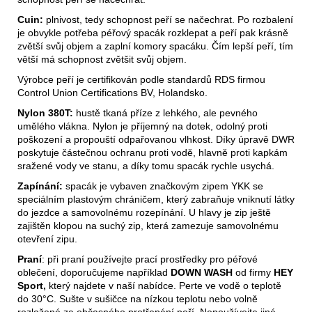
Cuin:
plnivost, tedy schopnost peří se načechrat. Po rozbalení
je obvykle potřeba péřový spacák rozklepat a peří pak krásně
zvětší svůj objem a zaplní komory spacáku. Čím lepší peří, tím
větší má schopnost zvětšit svůj objem.
Výrobce peří je certifikován podle standardů RDS firmou
Control Union Certifications BV, Holandsko.
Nylon 380T:
hustě tkaná příze z lehkého, ale pevného
umělého vlákna. Nylon je příjemný na dotek, odolný proti
poškození a propouští odpařovanou vlhkost. Díky úpravě DWR
poskytuje částečnou ochranu proti vodě, hlavně proti kapkám
sražené vody ve stanu, a díky tomu spacák rychle usychá.
Zapínání:
spacák je vybaven značkovým zipem YKK se
speciálním plastovým chráničem, který zabraňuje vniknutí látky
do jezdce a samovolnému rozepínání. U hlavy je zip ještě
zajištěn klopou na suchý zip, která zamezuje samovolnému
otevření zipu.
Praní
: při praní používejte prací prostředky pro péřové
oblečení, doporučujeme například
DOWN WASH
od firmy
HEY
Sport,
který najdete v naší nabídce. Perte ve vodě o teplotě
do 30°C. Sušte v sušičce na nízkou teplotu nebo volně