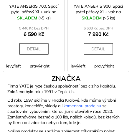
YATE ANSERIS 700, Spací
YATE ANSERIS 900, Spací
pytel péřový XL+ vak na
pytel péřový XL+ vak na
uložení
uložení
SKLADEM
(>5 ks)
SKLADEM
(>5 ks)
5 446 Kč bez DPH
6 603 Kč bez DPH
6 590 Kč
7 990 Kč
DETAIL
DETAIL
levý/left
pravý/right
levý/left
pravý/right
ZNAČKA
Firma YATE je ryze českou společností bez cizího kapitálu.
Založena byla roku 1991 v Teplicích.
Od roku 1997 sídlíme v Hradci Králové, kde máme výrobní
prostory, kanceláře, sklady a i
kamennou prodejnu
se
sportovním vybavením, kterou jsme otevřeli v roce 2020.
Zaměstnáváme bezmála 100 lidí, našich kolegů, bez kterých
by firma ani zdaleka nebyla tam, kde je.
Našimi produkty se snažíme zpříjemnit zákazníkům pobyt