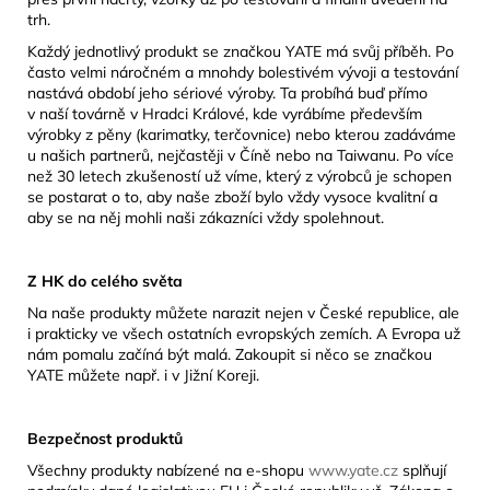
trh.
Každý jednotlivý produkt se značkou YATE má svůj příběh. Po
často velmi náročném a mnohdy bolestivém vývoji a testování
nastává období jeho sériové výroby. Ta probíhá buď přímo
v naší továrně v Hradci Králové, kde vyrábíme především
výrobky z pěny (karimatky, terčovnice) nebo kterou zadáváme
u našich partnerů, nejčastěji v Číně nebo na Taiwanu. Po více
než 30 letech zkušeností už víme, který z výrobců je schopen
se postarat o to, aby naše zboží bylo vždy vysoce kvalitní a
aby se na něj mohli naši zákazníci vždy spolehnout.
Z HK do celého světa
Na naše produkty můžete narazit nejen v České republice, ale
i prakticky ve všech ostatních evropských zemích. A Evropa už
nám pomalu začíná být malá. Zakoupit si něco se značkou
YATE můžete např. i v Jižní Koreji.
Bezpečnost produktů
Všechny produkty nabízené na e-shopu
www.yate.cz
splňují