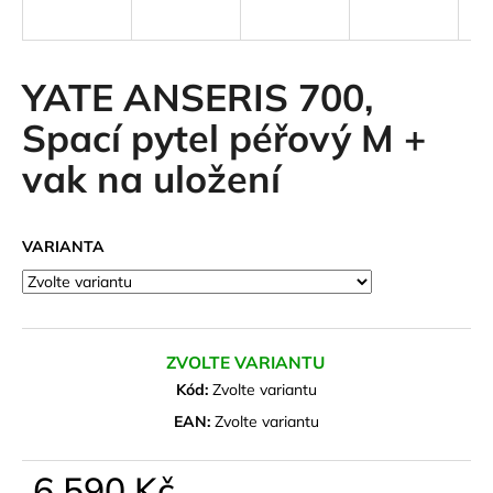
a
j
í
YATE ANSERIS 700,
t
Spací pytel péřový M +
?
vak na uložení
VARIANTA
HLEDAT
D
ZVOLTE VARIANTU
o
Kód:
Zvolte variantu
p
o
EAN:
Zvolte variantu
r
u
6 590 Kč