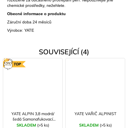
rozložené za občasného protřepání peří. Nepoužívejte jiné
chemické prostředky, nežehlete.
Obecné informace o produktu
Záruční doba 24 měsíců
Výrobce: YATE
SOUVISEJÍCÍ (4)
TOP
YATE ALPIN 3,8 modrá/
YATE VAŘIČ ALPINIST
šedá Samonafukovací
karimatka
SKLADEM
(>5 ks)
SKLADEM
(>5 ks)