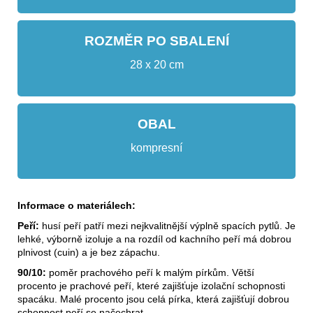
ROZMĚR PO SBALENÍ
28 x 20 cm
OBAL
kompresní
Informace o materiálech:
Peří:
husí peří patří mezi nejkvalitnější výplně spacích pytlů. Je
lehké, výborně izoluje a na rozdíl od kachního peří má dobrou
plnivost (cuin) a je bez zápachu.
90/10:
poměr prachového peří k malým pírkům. Větší
procento je prachové peří, které zajišťuje izolační schopnosti
spacáku. Malé procento jsou celá pírka, která zajišťují dobrou
schopnost peří se načechrat.