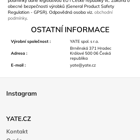
podmínky dané legislativou EU i České republiky vč. Zákona o
obecné bezpečnosti výrobků (General Product Safety
Regulation - GPSR). Odpovědná osoba viz.
obchodní
podmínky
.
OSTATNÍ INFORMACE
Výrobní společnost
:
YATE spol. s r.o.
Brněnská 371 Hradec
Adresa
:
Králové 500 06 Česká
republika
E-mail
:
yate@yate.cz
Z
á
Instagram
p
a
t
YATE.CZ
í
Kontakt