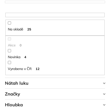
p
č
u
r
j
o
e
d
m
u
e
Na skladě
25
k
t
LAKEN
ů
Akce
0
LÁHEV
HLINÍK
FUTURA
Novinka
4
1500
ML
MODRÁ
Vyrobeno v ČR
12
379
Kč
Nátah luku
Značky
50+ lbs
9
YATE
Hloubka