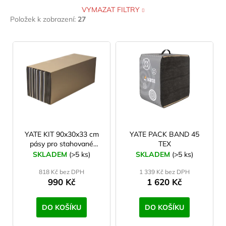
VYMAZAT FILTRY
30 cm
9
Položek k zobrazení:
27
V
ý
p
i
s
p
r
o
YATE KIT 90x30x33 cm
YATE PACK BAND 45
pásy pro stahované
TEX
d
terčovnice - color
SKLADEM
(>5 ks)
SKLADEM
(>5 ks)
u
818 Kč bez DPH
1 339 Kč bez DPH
k
990 Kč
1 620 Kč
t
ů
DO KOŠÍKU
DO KOŠÍKU