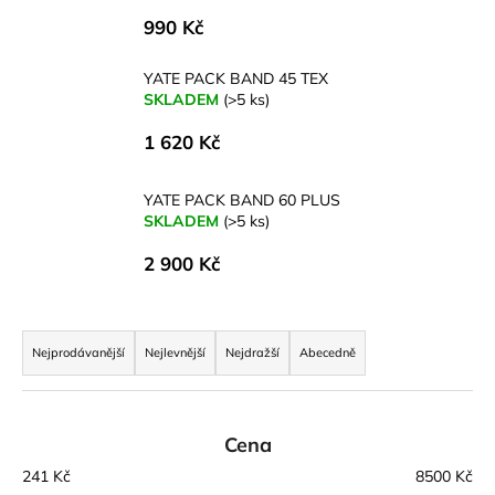
a
990 Kč
j
YATE PACK BAND 45 TEX
í
SKLADEM
(>5 ks)
t
?
1 620 Kč
YATE PACK BAND 60 PLUS
SKLADEM
(>5 ks)
HLEDAT
2 900 Kč
Ř
D
a
Nejprodávanější
Nejlevnější
Nejdražší
Abecedně
o
z
p
e
o
n
Cena
r
í
u
241
Kč
8500
Kč