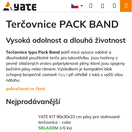
K
Přejít
Hledat
Náku
M
Přihlášení
na
o
obsah
Zpět
Zpět
košík
š
Terčovnice PACK BAND
í
C
k
Vysoká odolnost a dlouhá životnost
o
p
Terčovnice typu Pack Band
patří mezi vysoce odolné a
o
dlouhodobě použitelné terče pro lukostřelbu. Jsou tvořeny z
t
pevně stlačených vrstev polyetylenové pěny, které jsou spojeny
ř
bočními pásy nebo rámem. Výsledkem je kompaktní blok
schopný bezpečně zastavit
šípy
i při střelbě z luků s vyšší silou
e
nátahu.
b
u
j
Nejprodávanější
e
t
YATE KIT 90x30x33 cm pásy pro stahované
terčovnice - color
e
SKLADEM
(>5 ks)
n