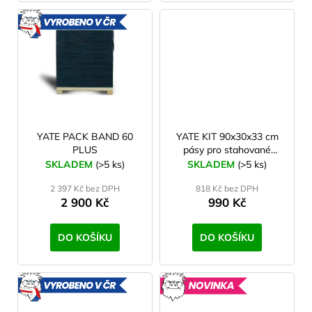
VYROBENO
V ČR
YATE PACK BAND 60
YATE KIT 90x30x33 cm
PLUS
pásy pro stahované
terčovnice
SKLADEM
(>5 ks)
SKLADEM
(>5 ks)
2 397 Kč bez DPH
818 Kč bez DPH
2 900 Kč
990 Kč
DO KOŠÍKU
DO KOŠÍKU
VYROBENO
NOVINK
V ČR