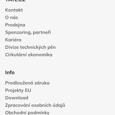
í
k
Kontakt
y
v
O nás
ý
Prodejna
p
Sponzoring, partneři
i
s
Kariéra
u
Divize technických pěn
Cirkulární ekonomika
Info
Prodloužená záruka
Projekty EU
Download
Zpracování osobních údajů
Obchodní podmínky