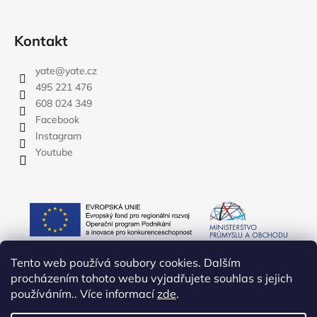
Kontakt
yate
@
yate.cz
495 221 476
608 024 349
Facebook
Instagram
Youtube
Tento web používá soubory cookies. Dalším
procházením tohoto webu vyjadřujete souhlas s jejich
používáním.. Více informací
zde
.