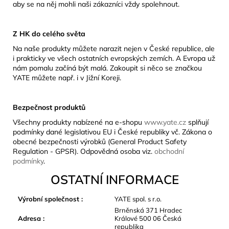
aby se na něj mohli naši zákazníci vždy spolehnout.
Z HK do celého světa
Na naše produkty můžete narazit nejen v České republice, ale
i prakticky ve všech ostatních evropských zemích. A Evropa už
nám pomalu začíná být malá. Zakoupit si něco se značkou
YATE můžete např. i v Jižní Koreji.
Bezpečnost produktů
Všechny produkty nabízené na e-shopu
www.yate.cz
splňují
podmínky dané legislativou EU i České republiky vč. Zákona o
obecné bezpečnosti výrobků (General Product Safety
Regulation - GPSR). Odpovědná osoba viz.
obchodní
podmínky
.
OSTATNÍ INFORMACE
Výrobní společnost
:
YATE spol. s r.o.
Brněnská 371 Hradec
Adresa
:
Králové 500 06 Česká
republika