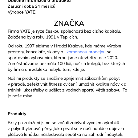
Obecné informace o produktu
Záruční doba 24 měsíců
Výrobce YATE
ZNAČKA
Firma YATE je ryze českou společností bez cizího kapitálu.
Založena byla roku 1991 v Teplicích.
Od roku 1997 sídlíme v Hradci Králové, kde máme výrobní
prostory, kanceláře, sklady a i
kamennou prodejnu
se
sportovním vybavením, kterou jsme otevřeli v roce 2020.
Zaměstnáváme bezmála 100 lidí, našich kolegů, bez kterých
by firma ani zdaleka nebyla tam, kde je.
Našimi produkty se snažíme zpříjemnit zákazníkům pobyt
v přírodě, zefektivnit fitness cvičení, umožnit kvalitní nácvik a
trénink lukostřelby a udělat z vodních sportů větší zábavu. To
je naše mise.
Produkty
Brzy po založení jsme se začali zabývat vývojem výrobků
z polyethylenové pěny. Jako první se v naší nabídce objevila
plážová lehátka, následovala sedátka na zahradní nábytek,