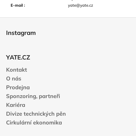
E-mail
:
yate@yate.cz
Z
á
Instagram
p
a
t
YATE.CZ
í
Kontakt
O nás
Prodejna
Sponzoring, partneři
Kariéra
Divize technických pěn
Cirkulární ekonomika