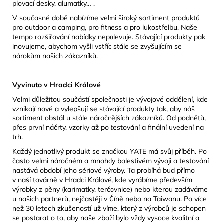
plovací desky, alumatky… .
V současné době nabízíme velmi široký sortiment produktů
pro outdoor a camping, pro fitness a pro lukostřelbu. Naše
tempo rozšiřování nabídky nepolevuje. Stávající produkty pak
inovujeme, abychom vyšli vstříc stále se zvyšujícím se
nárokům našich zákazníků.
Vyvinuto v Hradci Králové
Velmi důležitou součástí společnosti je vývojové oddělení, kde
vznikají nové a vylepšují se stávající produkty tak, aby náš
sortiment obstál u stále náročnějších zákazníků. Od podnětů,
přes první náčrty, vzorky až po testování a finální uvedení na
trh.
Každý jednotlivý produkt se značkou YATE má svůj příběh. Po
často velmi náročném a mnohdy bolestivém vývoji a testování
nastává období jeho sériové výroby. Ta probíhá buď přímo
v naší továrně v Hradci Králové, kde vyrábíme především
výrobky z pěny (karimatky, terčovnice) nebo kterou zadáváme
u našich partnerů, nejčastěji v Číně nebo na Taiwanu. Po více
než 30 letech zkušeností už víme, který z výrobců je schopen
se postarat o to, aby naše zboží bylo vždy vysoce kvalitní a