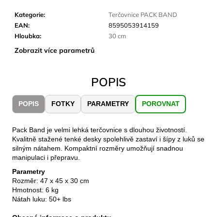
č
u
Kategorie
:
Terčovnice PACK BAND
j
EAN
:
8595053914159
e
Hloubka
:
30 cm
m
Zobrazit více parametrů
e
POPIS
JOMA
SIERRA
25
POPIS
FOTKY
PARAMETRY
POROVNAT
BĚŽECKÉ
TRAILOVÉ
BOTY
Pack Band je velmi lehká terčovnice s dlouhou životností.
PÁNSKÉ
Kvalitně stažené tenké desky spolehlivě zastaví i šípy z luků se
BLUE
silným nátahem. Kompaktní rozměry umožňují snadnou
1
manipulaci i přepravu.
603
Kč
Parametry
Původně:
Rozměr: 47 x 45 x 30 cm
2
Hmotnost: 6 kg
290
Nátah luku: 50+ lbs
Kč