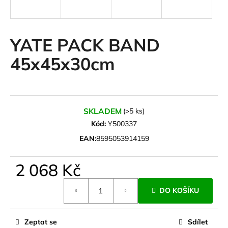
a
j
í
YATE PACK BAND
t
45x45x30cm
?
SKLADEM
(>5 ks)
HLEDAT
Kód:
Y500337
EAN:
8595053914159
D
2 068 Kč
o
Měrná
p
DO KOŠÍKU
cena:
o
r
u
Zeptat se
Sdílet