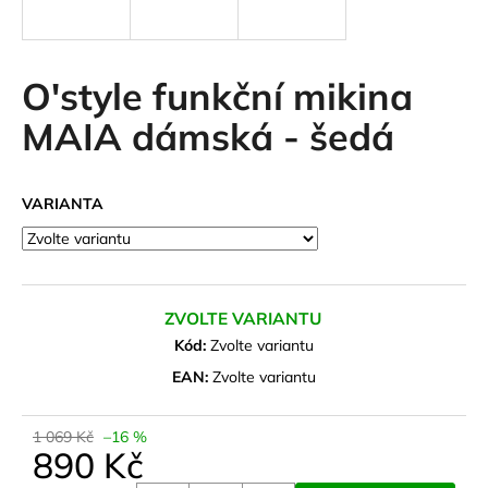
a
j
í
O'style funkční mikina
t
MAIA dámská - šedá
?
VARIANTA
HLEDAT
ZVOLTE VARIANTU
D
Kód:
Zvolte variantu
o
EAN:
Zvolte variantu
p
o
1 069 Kč
–16 %
r
890 Kč
u