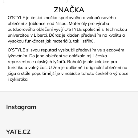
ZNAČKA
O’STYLE je česká značka sportovního a volnočasového
oblečení z Jablonce nad Nisou. Materiály pro výrobu
outdoorového oblečení vyvíjí O’STYLE společně s Technickou
univerzitou v Liberci. Důraz je kladen především na kvalitu a
vysokou funkčnost jak materiálů, tak i střihů.
O’STYLE si svou reputaci vysloužil především ve sjezdovém
lyžováním. Do jeho oblečení se oblékala mj. i česká
reprezentace alpských lyžařů. Bohatá je ale kolekce pro
turistiku a volný čas. U žen je oblíbené i originální oblečení na
jógu a stále populárnější je v nabídce tohoto českého výrobce
i cyklistika.
Z
á
Instagram
p
a
t
YATE.CZ
í