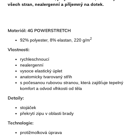
všech stran, nealergenní a příjemný na dotek.
Materiál: 4G POWERSTRETCH
2
92% polyester, 8% elastan, 220 g/m
Vlastnosti:
rychleschnoucí
nealergenní
vysoce elastický úplet
anatomicky tvarovaný střih
s počesanou rubovou stranou, která zajišťuje tepelný
komfort a odvod vlhkosti od těla
Detaily:
stojáček
překrytí zipu v oblasti brady
Technologie:
protižmolková úprava