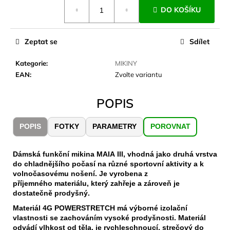
č
Měrná
DO KOŠÍKU
cena:
u
j
e
Zeptat se
Sdílet
m
e
Kategorie
:
MIKINY
EAN
:
Zvolte variantu
CARNOSPORT
GEL
POPIS
100
ML
POPIS
FOTKY
PARAMETRY
POROVNAT
899
Kč
Dámská funkční mikina MAIA III, vhodná jako druhá vrstva
do chladnějšího počasí na různé sportovní aktivity a k
volnočasovému nošení. Je vyrobena z
příjemného materiálu, který zahřeje a zároveň je
dostatečně prodyšný.
Materiál 4G POWERSTRETCH má výborné izolační
vlastnosti se zachováním vysoké prodyšnosti. Materiál
odvádí vlhkost od těla, je rychleschnoucí, strečový do