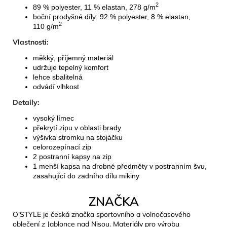
2
89 % polyester, 11 % elastan, 278 g/m
boční prodyšné díly: 92 % polyester, 8 % elastan,
2
110 g/m
Vlastnosti:
měkký, příjemný materiál
udržuje tepelný komfort
lehce sbalitelná
odvádí vlhkost
Detaily:
vysoký límec
překrytí zipu v oblasti brady
výšivka stromku na stojáčku
celorozepínací zip
2 postranní kapsy na zip
1 menší kapsa na drobné předměty v postranním švu,
zasahující do zadního dílu
mikiny
ZNAČKA
O’STYLE je česká značka sportovního a volnočasového
oblečení z Jablonce nad Nisou. Materiály pro výrobu