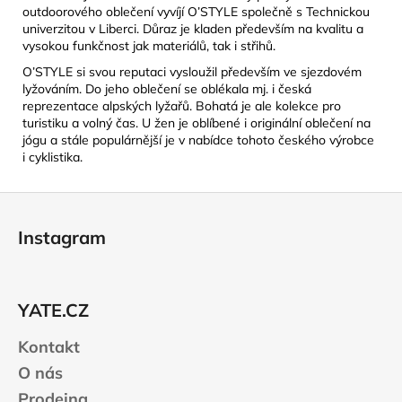
outdoorového oblečení vyvíjí O’STYLE společně s Technickou
univerzitou v Liberci. Důraz je kladen především na kvalitu a
vysokou funkčnost jak materiálů, tak i střihů.
O’STYLE si svou reputaci vysloužil především ve sjezdovém
lyžováním. Do jeho oblečení se oblékala mj. i česká
reprezentace alpských lyžařů. Bohatá je ale kolekce pro
turistiku a volný čas. U žen je oblíbené i originální oblečení na
jógu a stále populárnější je v nabídce tohoto českého výrobce
i cyklistika.
Z
á
Instagram
p
a
t
YATE.CZ
í
Kontakt
O nás
Prodejna