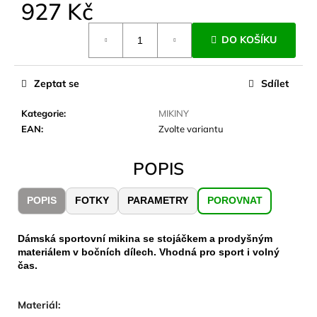
č
927 Kč
u
Měrná
j
DO KOŠÍKU
cena:
e
m
e
Zeptat se
Sdílet
Kategorie
:
MIKINY
LAKEN
EAN
:
Zvolte variantu
LÁHEV
HLINÍK
FUTURA
POPIS
1500
ML
MODRÁ
POPIS
FOTKY
PARAMETRY
POROVNAT
379
Kč
Dámská sportovní mikina se stojáčkem a prodyšným
materiálem v bočních dílech. Vhodná pro sport i volný
čas.
Materiál: