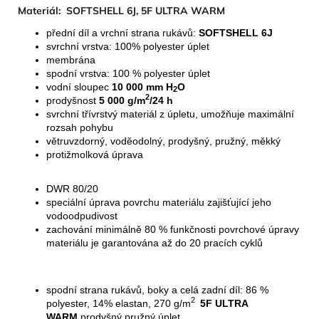
Materiál:
SOFTSHELL 6J, 5F ULTRA WARM
přední díl a vrchní strana rukávů:
SOFTSHELL 6J
svrchní vrstva: 100% polyester úplet
membrána
spodní vrstva: 100 % polyester úplet
vodní sloupec
10 000 mm H
O
2
2
prodyšnost
5 000 g/m
/24 h
svrchní třívrstvý materiál z úpletu, umožňuje maximální
rozsah pohybu
větruvzdorný, voděodolný, prodyšný, pružný, měkký
protižmolková úprava
DWR 80/20
speciální úprava povrchu materiálu zajišťující jeho
vodoodpudivost
zachování minimálně 80 % funkčnosti povrchové úpravy
materiálu je garantována až do 20 pracích cyklů
spodní strana rukávů, boky a celá zadní díl: 86 %
2
polyester, 14% elastan, 270 g/m
5F ULTRA
WARM
prodyšný pružný úplet