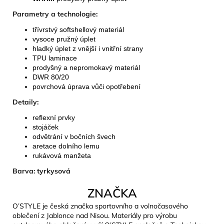
Parametry a technologie:
třívrstvý softshellový materiál
vysoce pružný úplet
hladký úplet z vnější i vnitřní strany
TPU laminace
prodyšný a nepromokavý materiál
DWR 80/20
povrchová úprava vůči opotřebení
Detaily:
reflexní prvky
stojáček
odvětrání v bočních švech
aretace dolního lemu
rukávová manžeta
Barva: tyrkysová
ZNAČKA
O’STYLE je česká značka sportovního a volnočasového
oblečení z Jablonce nad Nisou. Materiály pro výrobu