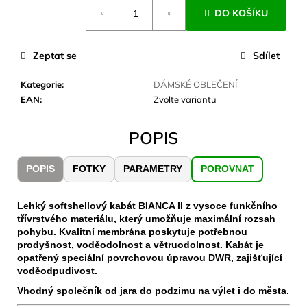
č
Měrná
DO KOŠÍKU
cena:
u
j
e
Zeptat se
Sdílet
m
e
Kategorie
:
DÁMSKÉ OBLEČENÍ
EAN
:
Zvolte variantu
JOMA
SIERRA
POPIS
25
BĚŽECKÉ
TRAILOVÉ
POPIS
FOTKY
PARAMETRY
POROVNAT
BOTY
PÁNSKÉ
BLUE
Lehký softshellový kabát BIANCA II z vysoce funkčního
1
třívrstvého materiálu, který umožňuje maximální rozsah
603
pohybu. Kvalitní membrána poskytuje potřebnou
Kč
prodyšnost, voděodolnost a větruodolnost. Kabát je
Původně:
opatřený speciální povrchovou úpravou DWR, zajišťující
2
voděodpudivost.
290
Kč
Vhodný společník od jara do podzimu na výlet i do města.