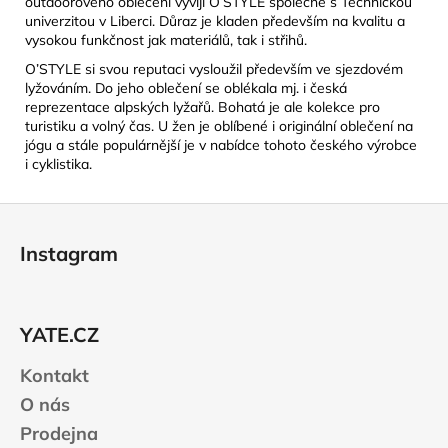
outdoorového oblečení vyvíjí O’STYLE společně s Technickou
univerzitou v Liberci. Důraz je kladen především na kvalitu a
vysokou funkčnost jak materiálů, tak i střihů.
O’STYLE si svou reputaci vysloužil především ve sjezdovém
lyžováním. Do jeho oblečení se oblékala mj. i česká
reprezentace alpských lyžařů. Bohatá je ale kolekce pro
turistiku a volný čas. U žen je oblíbené i originální oblečení na
jógu a stále populárnější je v nabídce tohoto českého výrobce
i cyklistika.
Z
á
Instagram
p
a
t
YATE.CZ
í
Kontakt
O nás
Prodejna