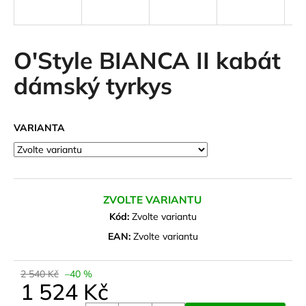
a
j
í
O'Style BIANCA II kabát
t
dámský tyrkys
?
VARIANTA
HLEDAT
ZVOLTE VARIANTU
D
Kód:
Zvolte variantu
o
EAN:
Zvolte variantu
p
o
2 540 Kč
–40 %
r
1 524 Kč
u