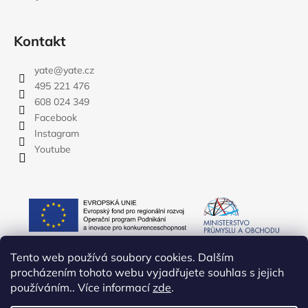
Kontakt
yate
@
yate.cz
495 221 476
608 024 349
Facebook
Instagram
Youtube
Tento web používá soubory cookies. Dalším
procházením tohoto webu vyjadřujete souhlas s jejich
používáním.. Více informací
zde
.