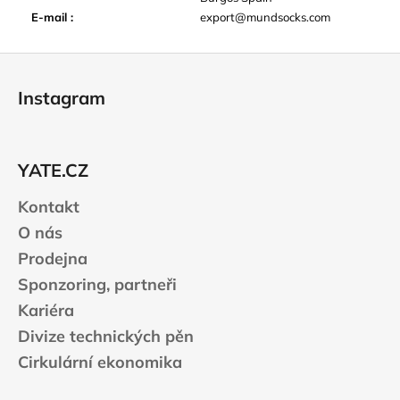
E-mail
:
export@mundsocks.com
Z
á
Instagram
p
a
t
YATE.CZ
í
Kontakt
O nás
Prodejna
Sponzoring, partneři
Kariéra
Divize technických pěn
Cirkulární ekonomika