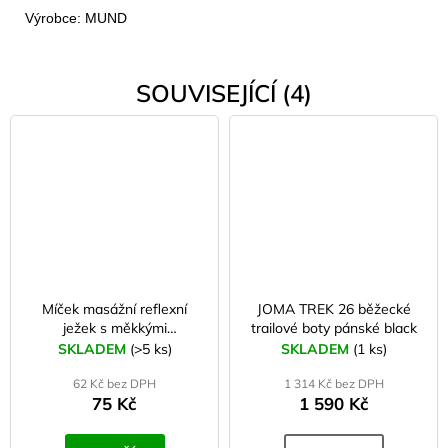
Výrobce: MUND
SOUVISEJÍCÍ (4)
Míček masážní reflexní
JOMA TREK 26 běžecké
ježek s měkkými
trailové boty pánské black
bodlinkami 6 cm růžový
SKLADEM
(>5 ks)
SKLADEM
(1 ks)
62 Kč bez DPH
1 314 Kč bez DPH
75 Kč
1 590 Kč