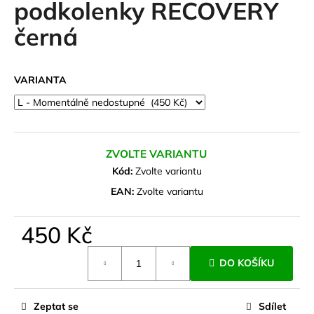
podkolenky RECOVERY
a
černá
j
í
t
VARIANTA
?
ZVOLTE VARIANTU
HLEDAT
Kód:
Zvolte variantu
EAN:
Zvolte variantu
D
450 Kč
o
Měrná
p
DO KOŠÍKU
cena:
o
r
u
Zeptat se
Sdílet