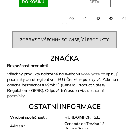
DO KOŠÍKU
DETAIL
40
41
42
43
45
ZOBRAZIT VŠECHNY SOUVISEJÍCÍ PRODUKTY
ZNAČKA
Bezpečnost produktů
Všechny produkty nabízené na e-shopu
www.yate.cz
splňují
podmínky dané legislativou EU i České republiky vč. Zákona o
obecné bezpečnosti výrobků (General Product Safety
Regulation - GPSR). Odpovědná osoba viz.
obchodní
podmínky
.
OSTATNÍ INFORMACE
Výrobní společnost
:
MUNDOIMPORT S.L.
Condado de Trevino 13
Adresa
:
Burgos Spain