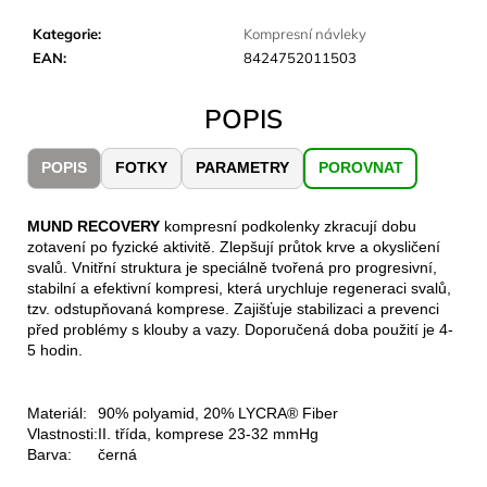
č
u
Kategorie
:
Kompresní návleky
j
EAN
:
8424752011503
e
m
POPIS
e
POPIS
FOTKY
PARAMETRY
POROVNAT
LAKEN
LÁHEV
HLINÍK
MUND RECOVERY
kompresní podkolenky zkracují dobu
FUTURA
zotavení po fyzické aktivitě. Zlepšují průtok krve a okysličení
1500
svalů. Vnitřní struktura je speciálně tvořená pro progresivní,
ML
stabilní a efektivní kompresi, která urychluje regeneraci svalů,
MODRÁ
tzv. odstupňovaná komprese. Zajišťuje stabilizaci a prevenci
379
před problémy s klouby a vazy. Doporučená doba použití je 4-
Kč
5 hodin.
Materiál:
90% polyamid, 20% LYCRA® Fiber
Vlastnosti:
II. třída, komprese 23-32 mmHg
Barva:
černá