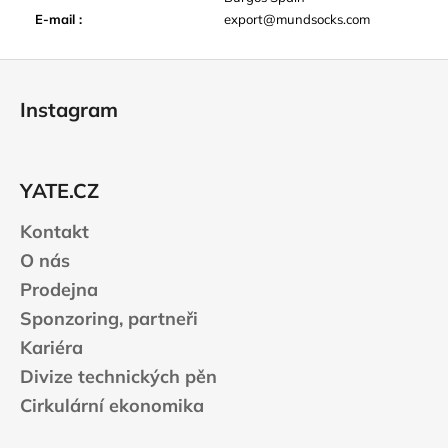
E-mail
:
export@mundsocks.com
Z
á
Instagram
p
a
t
YATE.CZ
í
Kontakt
O nás
Prodejna
Sponzoring, partneři
Kariéra
Divize technických pěn
Cirkulární ekonomika