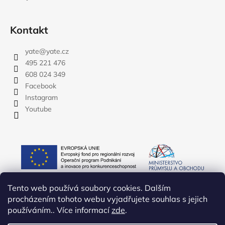
Kontakt
yate
@
yate.cz
495 221 476
608 024 349
Facebook
Instagram
Youtube
Tento web používá soubory cookies. Dalším
procházením tohoto webu vyjadřujete souhlas s jejich
používáním.. Více informací
zde
.