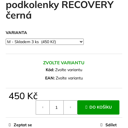
podkolenky RECOVERY
a
černá
j
í
t
VARIANTA
?
ZVOLTE VARIANTU
HLEDAT
Kód:
Zvolte variantu
EAN:
Zvolte variantu
D
450 Kč
o
Měrná
p
DO KOŠÍKU
cena:
o
r
u
Zeptat se
Sdílet