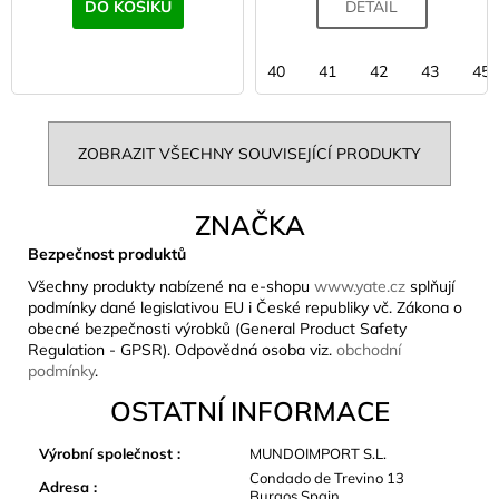
DO KOŠÍKU
DETAIL
40
41
42
43
45
ZOBRAZIT VŠECHNY SOUVISEJÍCÍ PRODUKTY
ZNAČKA
Bezpečnost produktů
Všechny produkty nabízené na e-shopu
www.yate.cz
splňují
podmínky dané legislativou EU i České republiky vč. Zákona o
obecné bezpečnosti výrobků (General Product Safety
Regulation - GPSR). Odpovědná osoba viz.
obchodní
podmínky
.
OSTATNÍ INFORMACE
Výrobní společnost
:
MUNDOIMPORT S.L.
Condado de Trevino 13
Adresa
:
Burgos Spain