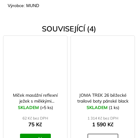
Výrobce: MUND
SOUVISEJÍCÍ (4)
Míček masážní reflexní
JOMA TREK 26 běžecké
ježek s měkkými
trailové boty pánské black
bodlinkami 6 cm růžový
SKLADEM
(>5 ks)
SKLADEM
(1 ks)
62 Kč bez DPH
1 314 Kč bez DPH
75 Kč
1 590 Kč