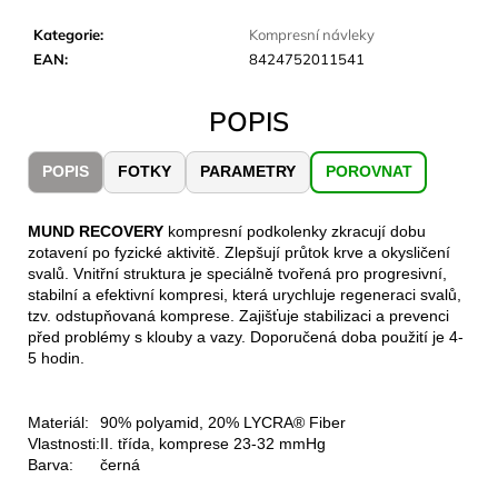
č
u
Kategorie
:
Kompresní návleky
j
EAN
:
8424752011541
e
m
POPIS
e
POPIS
FOTKY
PARAMETRY
POROVNAT
CARNOSPORT
GEL
100
MUND RECOVERY
kompresní podkolenky zkracují dobu
ML
zotavení po fyzické aktivitě. Zlepšují průtok krve a okysličení
svalů. Vnitřní struktura je speciálně tvořená pro progresivní,
899
stabilní a efektivní kompresi, která urychluje regeneraci svalů,
Kč
tzv. odstupňovaná komprese. Zajišťuje stabilizaci a prevenci
před problémy s klouby a vazy. Doporučená doba použití je 4-
5 hodin.
Materiál:
90% polyamid, 20% LYCRA® Fiber
Vlastnosti:
II. třída, komprese 23-32 mmHg
Barva:
černá