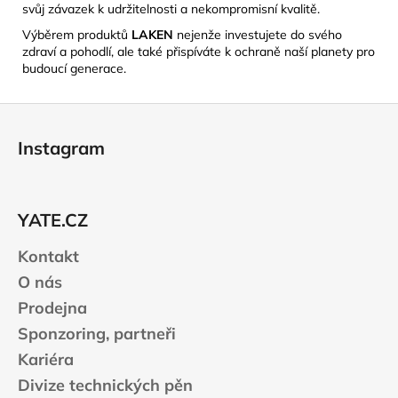
svůj závazek k udržitelnosti a nekompromisní kvalitě.
​
Výběrem produktů
LAKEN
nejenže investujete do svého
zdraví a pohodlí, ale také přispíváte k ochraně naší planety pro
budoucí generace.
Z
á
Instagram
p
a
t
YATE.CZ
í
Kontakt
O nás
Prodejna
Sponzoring, partneři
Kariéra
Divize technických pěn