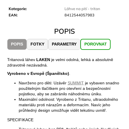
č
u
Kategorie
:
Láhve na pití - tritan
j
EAN
:
8412544057983
e
m
POPIS
e
POPIS
FOTKY
PARAMETRY
POROVNAT
LAKEN
LÁHEV
HLINÍK
Tritanová láhev
LAKEN
je velmi odolná, lehká a absolutně
FUTURA
zdravotně nezávadná.
1500
Vyrobeno v Evropě (Španělsko)
.
ML
MODRÁ
Navrženo pro děti: Uzávěr
SUMMIT
je vybaven snadno
379
použitelným tlačítkem pro otevření a bezpečnostní
Kč
pojistkou, aby se zabránilo náhodnému úniku.
Maximální odolnost: Vyrobeno z Tritanu, ultraodolného
materiálu proti nárazům a deformacím. Navíc jeho
průhledný design umožňuje vidět tekutinu uvnitř.
SPECIFIKACE