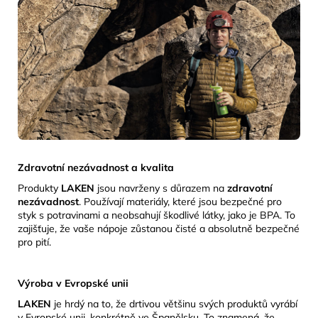
Zdravotní nezávadnost a kvalita
Produkty
LAKEN
jsou navrženy s důrazem na
zdravotní
nezávadnost
.
Používají materiály, které jsou bezpečné pro
styk s potravinami a neobsahují škodlivé látky, jako je BPA.
To
zajišťuje, že vaše nápoje zůstanou čisté a absolutně bezpečné
pro pití.
Výroba v Evropské unii
LAKEN
je hrdý na to, že drtivou většinu svých produktů vyrábí
v Evropské unii, konkrétně ve Španělsku.
To znamená, že