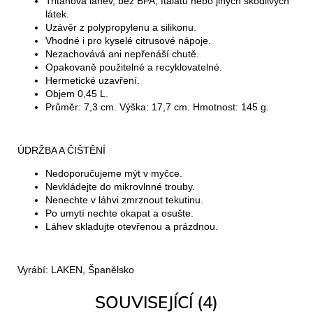
Tritanová lahev, bez BPA, ftalátů nebo jiných škodlivých
látek.
Uzávěr z polypropylenu a silikonu.
Vhodné i pro kyselé citrusové nápoje.
Nezachovává ani nepřenáší chutě.
Opakovaně použitelné a recyklovatelné.
Hermetické uzavření.
Objem 0,45 L.
Průměr: 7,3 cm. Výška: 17,7 cm. Hmotnost: 145 g.
ÚDRŽBA A ČIŠTĚNÍ
Nedoporučujeme mýt v myčce.
Nevkládejte do mikrovlnné trouby.
Nenechte v láhvi zmrznout tekutinu.
Po umytí nechte okapat a osušte.
Láhev skladujte otevřenou a prázdnou.
Vyrábí: LAKEN, Španělsko
SOUVISEJÍCÍ (4)