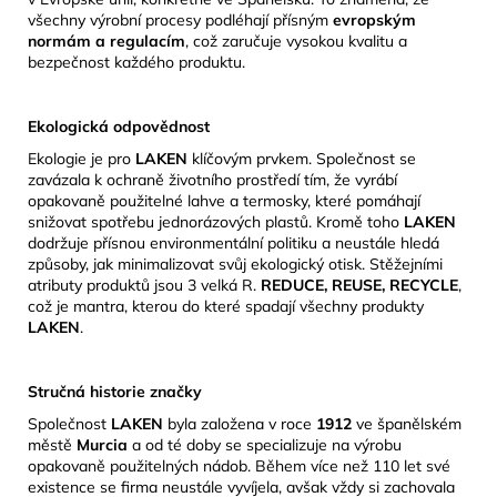
všechny výrobní procesy podléhají přísným
evropským
normám a regulacím
, což zaručuje vysokou kvalitu a
bezpečnost každého produktu.
Ekologická odpovědnost
Ekologie je pro
LAKEN
klíčovým prvkem.
Společnost se
zavázala k ochraně životního prostředí tím, že vyrábí
opakovaně použitelné lahve a termosky, které pomáhají
snižovat spotřebu jednorázových plastů.
Kromě toho
LAKEN
dodržuje přísnou environmentální politiku a neustále hledá
způsoby, jak minimalizovat svůj ekologický otisk.
​Stěžejními
atributy produktů jsou 3 velká R.
REDUCE, REUSE, RECYCLE
,
což je mantra, kterou do které spadají všechny produkty
LAKEN
.
Stručná historie značky
Společnost
LAKEN
byla založena v roce
1912
ve španělském
městě
Murcia
a od té doby se specializuje na výrobu
opakovaně použitelných nádob.
Během více než 110 let své
existence se firma neustále vyvíjela, avšak vždy si zachovala