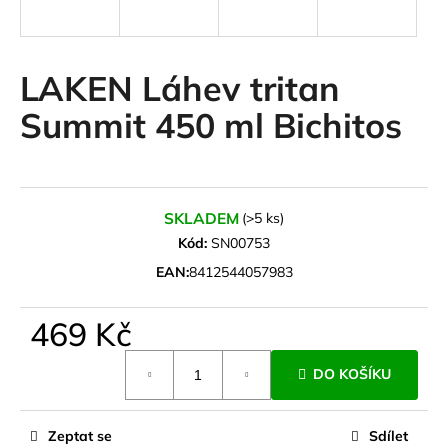
a
j
í
LAKEN Láhev tritan
t
Summit 450 ml Bichitos
?
SKLADEM
(>5 ks)
HLEDAT
Kód:
SN00753
EAN:
8412544057983
D
469 Kč
o
Měrná
p
DO KOŠÍKU
cena:
o
r
u
Zeptat se
Sdílet