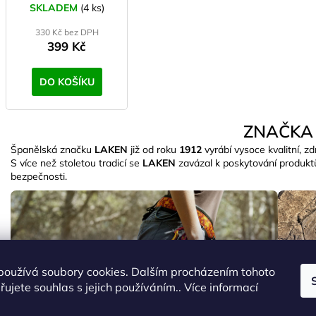
SKLADEM
(4 ks)
330 Kč bez DPH
399 Kč
DO KOŠÍKU
ZNAČKA
Španělská značku
LAKEN
již od roku
1912
vyrábí vysoce kvalitní, 
S více než stoletou tradicí se
LAKEN
zavázal k poskytování produktů,
bezpečnosti.
používá soubory cookies. Dalším procházením tohoto
ujete souhlas s jejich používáním.. Více informací