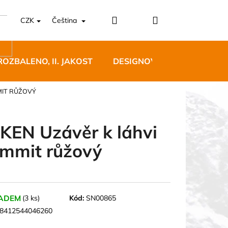
Přihlášení
Nákupní
CZK
Čeština
košík
ROZBALENO, II. JAKOST
DESIGNOVÝ NÁBYTEK
MIT RŮŽOVÝ
KEN Uzávěr k láhvi
mmit růžový
5 BĚŽECKÉ TRAILOVÉ
BLUE
 Kč
ADEM
(3 ks)
Kód:
SN00865
8412544046260