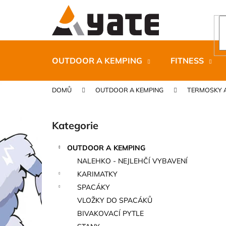
K
Přejít
na
o
obsah
Zpět
Zpět
š
do
do
í
k
obchodu
obchodu
OUTDOOR A KEMPING
FITNESS
DOMŮ
OUTDOOR A KEMPING
TERMOSKY 
P
o
Kategorie
Přeskočit
s
kategorie
t
OUTDOOR A KEMPING
r
CARNOSPORT GEL 100 ML
NALEHKO - NEJLEHČÍ VYBAVENÍ
a
899 Kč
KARIMATKY
n
SPACÁKY
n
VLOŽKY DO SPACÁKŮ
í
BIVAKOVACÍ PYTLE
p