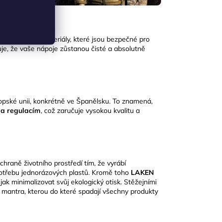
ost
.
Používají materiály, které jsou bezpečné pro
ťuje, že vaše nápoje zůstanou čisté a absolutně
ropské unii, konkrétně ve Španělsku.
To znamená,
a regulacím
, což zaručuje vysokou kvalitu a
hraně životního prostředí tím, že vyrábí
otřebu jednorázových plastů.
Kromě toho
LAKEN
jak minimalizovat svůj ekologický otisk.
​Stěžejními
e mantra, kterou do které spadají všechny produkty