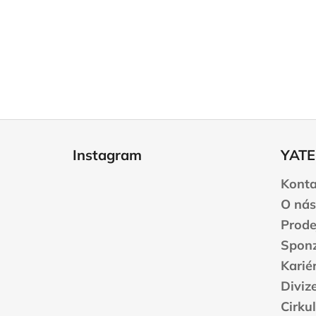
Z
á
Instagram
YATE
p
a
Konta
t
O nás
í
Prode
Sponz
Karié
Diviz
Cirku