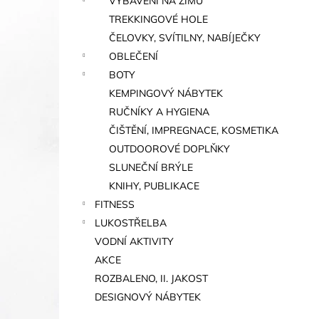
VYBAVENÍ NA ZIMU
TREKKINGOVÉ HOLE
ČELOVKY, SVÍTILNY, NABÍJEČKY
OBLEČENÍ
BOTY
KEMPINGOVÝ NÁBYTEK
RUČNÍKY A HYGIENA
ČIŠTĚNÍ, IMPREGNACE, KOSMETIKA
OUTDOOROVÉ DOPLŇKY
SLUNEČNÍ BRÝLE
KNIHY, PUBLIKACE
FITNESS
LUKOSTŘELBA
VODNÍ AKTIVITY
AKCE
ROZBALENO, II. JAKOST
DESIGNOVÝ NÁBYTEK