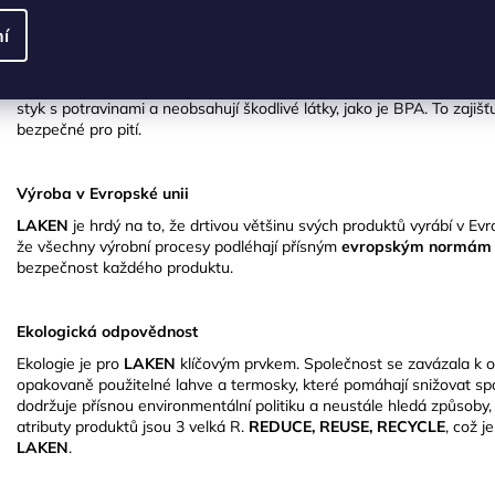
í
Zdravotní nezávadnost a kvalita
Produkty
LAKEN
jsou navrženy s důrazem na
zdravotní nezávadn
styk s potravinami a neobsahují škodlivé látky, jako je BPA.
To zajiš
bezpečné pro pití.
Výroba v Evropské unii
LAKEN
je hrdý na to, že drtivou většinu svých produktů vyrábí v Ev
že všechny výrobní procesy podléhají přísným
evropským normám 
bezpečnost každého produktu.
Ekologická odpovědnost
Ekologie je pro
LAKEN
klíčovým prvkem.
Společnost se zavázala k oc
opakovaně použitelné lahve a termosky, které pomáhají snižovat sp
dodržuje přísnou environmentální politiku a neustále hledá způsoby, 
atributy produktů jsou 3 velká R.
REDUCE, REUSE, RECYCLE
, což j
LAKEN
.