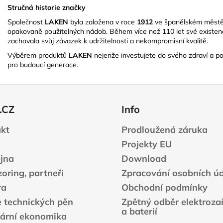
Stručná historie značky
Společnost
LAKEN
byla založena v roce
1912
ve španělském měst
opakovaně použitelných nádob.
Během více než 110 let své existenc
zachovala svůj závazek k udržitelnosti a nekompromisní kvalitě.
​
Výběrem produktů
LAKEN
nejenže investujete do svého zdraví a poh
pro budoucí generace.
.CZ
Info
kt
Prodloužená záruka
Projekty EU
jna
Download
oring, partneři
Zpracování osobních ú
ra
Obchodní podmínky
e technických pěn
Zpětný odběr elektrozař
a baterií
lární ekonomika