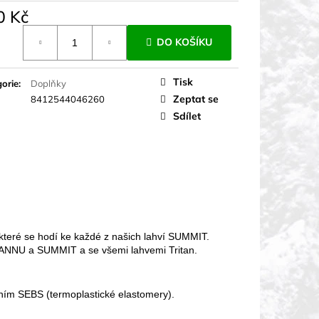
0 Kč
á
DO KOŠÍKU
Tisk
orie
:
Doplňky
Zeptat se
8412544046260
Sdílet
které se hodí ke každé z našich lahví SUMMIT.
JANNU a SUMMIT a se všemi lahvemi Tritan.
ěním SEBS (termoplastické elastomery).