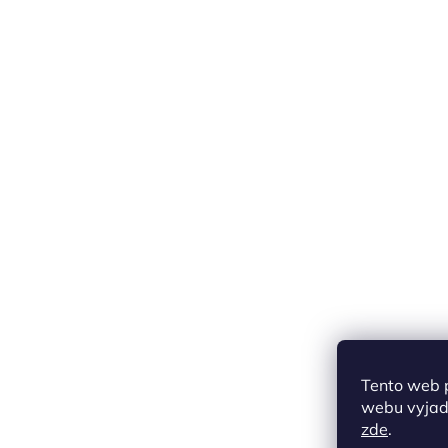
Tento web 
webu vyjadř
zde
.