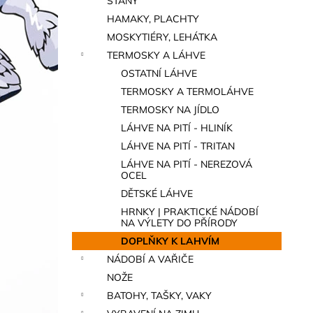
STANY
a
HAMAKY, PLACHTY
n
MOSKYTIÉRY, LEHÁTKA
e
TERMOSKY A LÁHVE
l
OSTATNÍ LÁHVE
TERMOSKY A TERMOLÁHVE
TERMOSKY NA JÍDLO
LÁHVE NA PITÍ - HLINÍK
LÁHVE NA PITÍ - TRITAN
LÁHVE NA PITÍ - NEREZOVÁ
OCEL
DĚTSKÉ LÁHVE
HRNKY | PRAKTICKÉ NÁDOBÍ
NA VÝLETY DO PŘÍRODY
DOPLŇKY K LAHVÍM
NÁDOBÍ A VAŘIČE
NOŽE
BATOHY, TAŠKY, VAKY