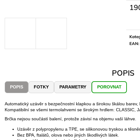
19
Měrn
cena:
Kateg
EAN
:
POPIS
POPIS
FOTKY
PARAMETRY
POROVNAT
Automatický uzávěr s bezpečnostní klapkou a širokou škálou barev, 
Kompatibilní se všemi termolahvemi se širokým hrdlem: CLASSIC, 
Brčka nejsou součástí balení, protože závisí na objemu vaší láhve.
Uzávěr z polypropylenu a TPE, se silikonovou tryskou a těsn
Bez BPA, ftalátů, olova nebo jiných škodlivých látek.