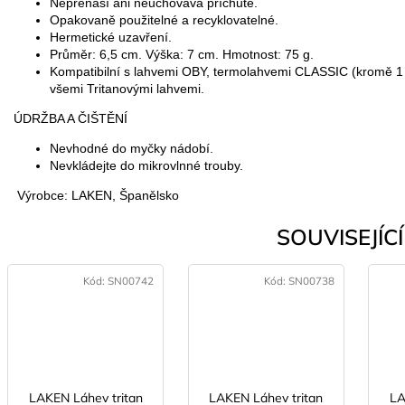
Nepřenáší ani neuchovává příchutě.
Opakovaně použitelné a recyklovatelné.
Hermetické uzavření.
Průměr: 6,5 cm. Výška: 7 cm. Hmotnost: 75 g.
Kompatibilní s lahvemi OBY, termolahvemi CLASSIC (kromě 
všemi Tritanovými lahvemi.
ÚDRŽBA A ČIŠTĚNÍ
Nevhodné do myčky nádobí.
Nevkládejte do mikrovlnné trouby.
Výrobce: LAKEN, Španělsko
SOUVISEJÍCÍ 
Kód:
SN00742
Kód:
SN00738
LAKEN Láhev tritan
LAKEN Láhev tritan
LA